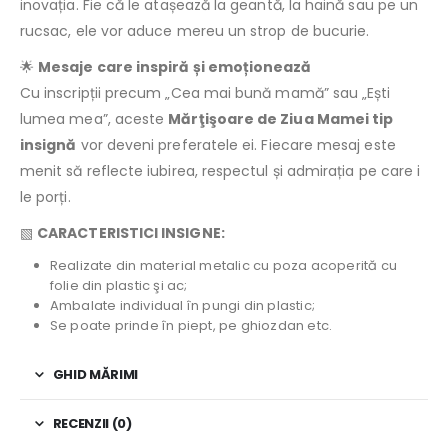
inovația. Fie că le atașează la geantă, la haină sau pe un
rucsac, ele vor aduce mereu un strop de bucurie.
🌟
Mesaje care inspiră și emoționează
Cu inscripții precum „Cea mai bună mamă” sau „Ești
lumea mea”, aceste
Mărţişoare de Ziua Mamei tip
insignă
vor deveni preferatele ei. Fiecare mesaj este
menit să reflecte iubirea, respectul și admirația pe care i
le porți.
▧
CARACTERISTICI INSIGNE:
Realizate din material metalic cu poza acoperită cu
folie din plastic şi ac;
Ambalate individual în pungi din plastic;
Se poate prinde în piept, pe ghiozdan etc.
GHID MĂRIMI
RECENZII (0)