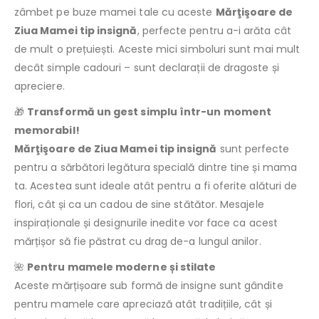
zâmbet pe buze mamei tale cu aceste
Mărţişoare de
Ziua Mamei tip insignă
, perfecte pentru a-i arăta cât
de mult o prețuiești. Aceste mici simboluri sunt mai mult
decât simple cadouri – sunt declarații de dragoste și
apreciere.
🎁
Transformă un gest simplu într-un moment
memorabil!
Mărţişoare de Ziua Mamei tip insignă
sunt perfecte
pentru a sărbători legătura specială dintre tine și mama
ta. Acestea sunt ideale atât pentru a fi oferite alături de
flori, cât și ca un cadou de sine stătător. Mesajele
inspiraționale și designurile inedite vor face ca acest
mărțișor să fie păstrat cu drag de-a lungul anilor.
🌺
Pentru mamele moderne și stilate
Aceste mărțișoare sub formă de insigne sunt gândite
pentru mamele care apreciază atât tradițiile, cât și