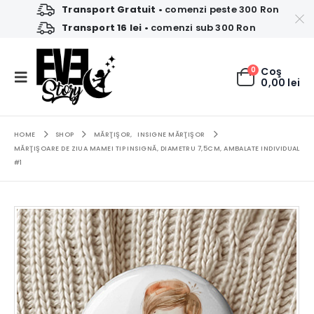
Transport Gratuit
• comenzi peste 300 Ron
Transport 16 lei
• comenzi sub 300 Ron
0
Coş
0,00
lei
HOME
SHOP
MĂRŢIŞOR
,
INSIGNE MĂRŢIŞOR
MĂRŢIŞOARE DE ZIUA MAMEI TIP INSIGNĂ, DIAMETRU 7,5CM, AMBALATE INDIVIDUAL
#1