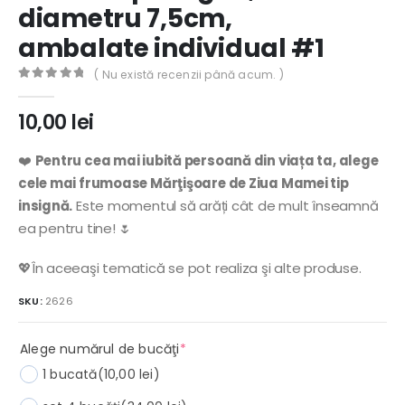
diametru 7,5cm,
ambalate individual #1
( Nu există recenzii până acum. )
0
out of 5
10,00
lei
❤️
Pentru cea mai iubită persoană din viața ta, alege
cele mai frumoase Mărţişoare de Ziua Mamei tip
insignă.
Este momentul să arăți cât de mult înseamnă
ea pentru tine! 🌷
💖În aceeaşi tematică se pot realiza şi alte produse.
SKU:
2626
(required)
Alege numărul de bucăţi
*
1 bucată
(10,00 lei)