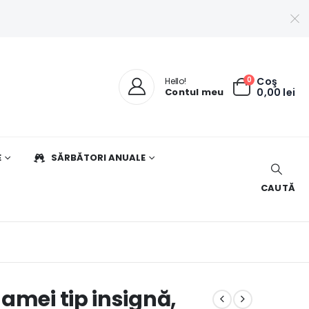
0
Coş
Hello!
Contul meu
0,00
lei
E
SĂRBĂTORI ANUALE
CAUTĂ
amei tip insignă,