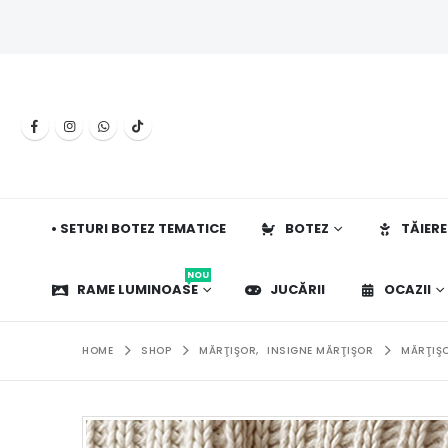
• SETURI BOTEZ TEMATICE
BOTEZ
TĂIERE
NOU
RAME LUMINOASE
JUCĂRII
OCAZII
HOME
SHOP
MĂRŢIŞOR
,
INSIGNE MĂRŢIŞOR
MĂRŢIŞO