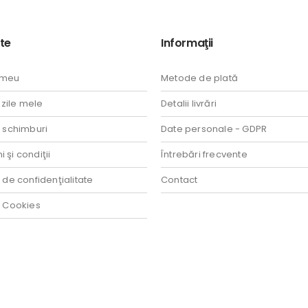
te
Informaţii
 meu
Metode de plată
ile mele
Detalii livrări
i schimburi
Date personale - GDPR
 şi condiţii
Întrebări frecvente
a de confidenţialitate
Contact
a Cookies