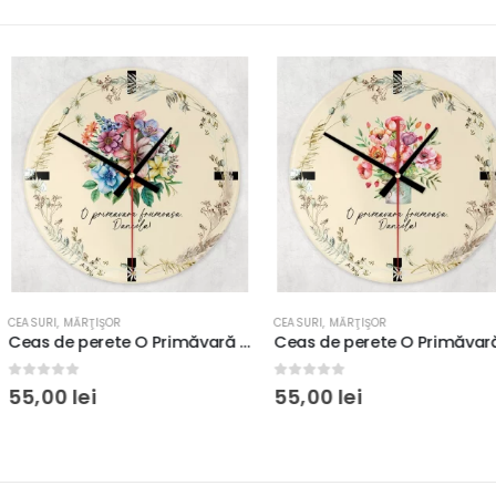
CEASURI
,
MĂRŢIŞOR
CEASURI
,
MĂRŢIŞ
Ceas de perete O Primăvară Frumoasă #4, personalizat cu nume, diametru 20cm, Sticlă sau MDF
Ceas de perete O Primăvară Frumoasă, personalizat cu nume, diametru 20cm, Sticlă sau MDF
0
out of 5
0
out of 5
55,00
lei
55,00
lei