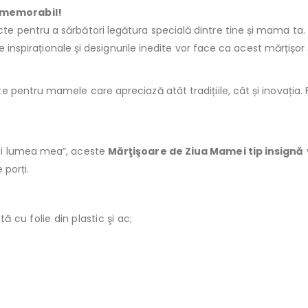
 memorabil!
te pentru a sărbători legătura specială dintre tine și mama ta. A
e inspiraționale și designurile inedite vor face ca acest mărțișor
pentru mamele care apreciază atât tradițiile, cât și inovația. 
ti lumea mea”, aceste
Mărţişoare de Ziua Mamei tip insignă
 porți.
 cu folie din plastic şi ac;