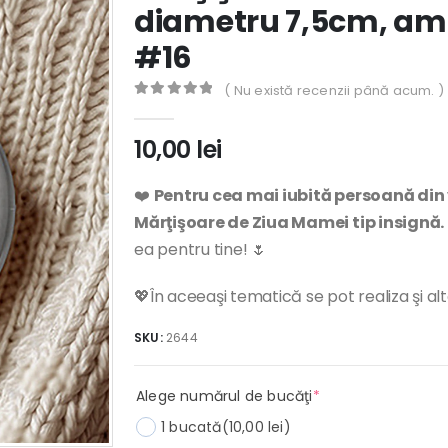
diametru 7,5cm, amb
#16
( Nu există recenzii până acum. )
0
out of 5
10,00
lei
❤️
Pentru cea mai iubită persoană din
Mărţişoare de Ziua Mamei tip insignă.
ea pentru tine! 🌷
💖În aceeaşi tematică se pot realiza şi al
SKU:
2644
(required)
Alege numărul de bucăţi
*
1 bucată
(10,00 lei)