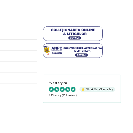
Evestory.ro
What Our Clients Say
4.95 rating
(154 reviews)