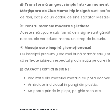
🎁
Transformă un gest simplu într-un moment
Mărţişoare de Ziua Mamei tip insignă
sunt perfec
de flori, cât și ca un cadou de sine stătător. Mesajel
🌺
Pentru mamele moderne și stilate
Aceste mărțișoare sub formă de insigne sunt gândite 
rucsac, ele vor aduce mereu un strop de bucurie.
🌟
Mesaje care inspiră și emoționează
Cu inscripții precum „Cea mai bună mamă” sau „Eș
să reflecte iubirea, respectul și admirația pe care i le
▧
CARACTERISTICI INSIGNE:
Realizate din material metalic cu poza acoperită
Ambalate individual în pungi din plastic;
Se poate prinde în piept, pe ghiozdan etc.