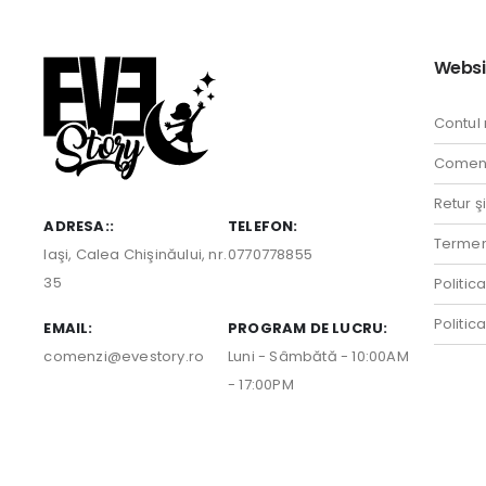
Websi
Contul
Comenz
Retur ş
ADRESA::
TELEFON:
Termeni
Iaşi, Calea Chişinăului, nr.
0770778855
35
Politic
Politic
EMAIL:
PROGRAM DE LUCRU:
comenzi@evestory.ro
Luni - Sâmbătă - 10:00AM
- 17:00PM