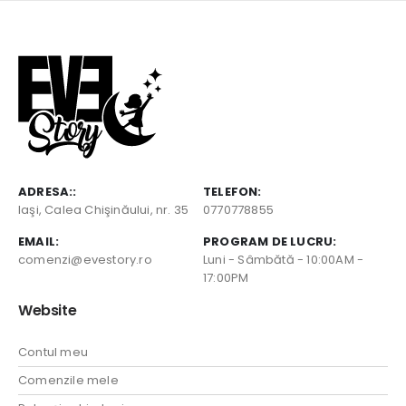
ADRESA::
TELEFON:
Iaşi, Calea Chişinăului, nr. 35
0770778855
EMAIL:
PROGRAM DE LUCRU:
comenzi@evestory.ro
Luni - Sâmbătă - 10:00AM -
17:00PM
Website
Contul meu
Comenzile mele