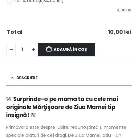
set 4 bucăţi
(34,00 lei)
0,00
lei
Total
10,00
lei
ADAUGĂ ÎN COȘ
DESCRIERE
🌸
Surprinde-o pe mama ta cu cele mai
originale Mărţişoare de Ziua Mamei tip
insignă!
🌸
Primăvara este despre iubire, recunoștință și momente
speciale alături de cei dragi. De Ziua Mamei, adu-i un