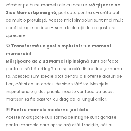
zâmbet pe buze mamei tale cu aceste
Mărţişoare de
Ziua Mamei tip insignă
, perfecte pentru a-i arăta cât
de mult o prețuiești. Aceste mici simboluri sunt mai mult
decât simple cadouri – sunt declarații de dragoste și
apreciere.
🎁
Transformă un gest simplu într-un moment
memorabil!
Mărţişoare de Ziua Mamei tip insignă
sunt perfecte
pentru a sărbători legătura specială dintre tine și mama
ta. Acestea sunt ideale atât pentru a fi oferite alături de
flori, cât și ca un cadou de sine stătător. Mesajele
inspiraționale și designurile inedite vor face ca acest
mărțișor să fie păstrat cu drag de-a lungul anilor.
🌺
Pentru mamele moderne și stilate
Aceste mărțișoare sub formă de insigne sunt gândite
pentru mamele care apreciază atât tradițiile, cât și