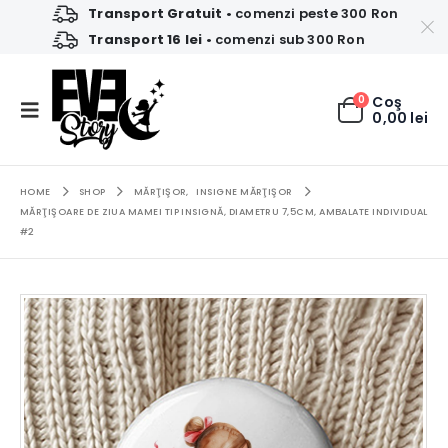
Transport Gratuit
• comenzi peste 300 Ron
Transport 16 lei
• comenzi sub 300 Ron
0
Coş
0,00
lei
HOME
SHOP
MĂRŢIŞOR
,
INSIGNE MĂRŢIŞOR
MĂRŢIŞOARE DE ZIUA MAMEI TIP INSIGNĂ, DIAMETRU 7,5CM, AMBALATE INDIVIDUAL
#2