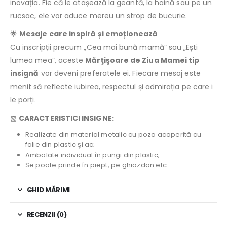
inovația. Fie că le atașează la geantă, la haină sau pe un
rucsac, ele vor aduce mereu un strop de bucurie.
🌟
Mesaje care inspiră și emoționează
Cu inscripții precum „Cea mai bună mamă” sau „Ești
lumea mea”, aceste
Mărţişoare de Ziua Mamei tip
insignă
vor deveni preferatele ei. Fiecare mesaj este
menit să reflecte iubirea, respectul și admirația pe care i
le porți.
▧
CARACTERISTICI INSIGNE:
Realizate din material metalic cu poza acoperită cu
folie din plastic şi ac;
Ambalate individual în pungi din plastic;
Se poate prinde în piept, pe ghiozdan etc.
GHID MĂRIMI
RECENZII (0)