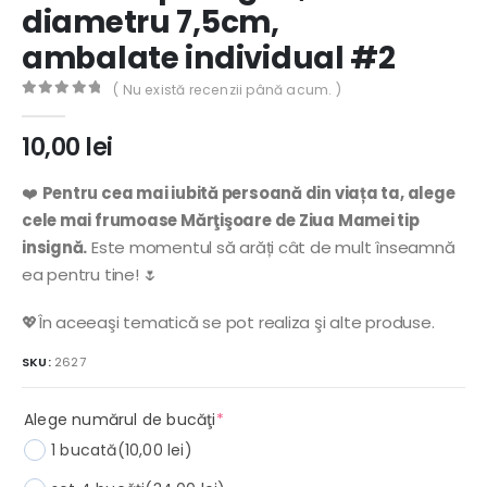
diametru 7,5cm,
ambalate individual #2
( Nu există recenzii până acum. )
0
out of 5
10,00
lei
❤️
Pentru cea mai iubită persoană din viața ta, alege
cele mai frumoase Mărţişoare de Ziua Mamei tip
insignă.
Este momentul să arăți cât de mult înseamnă
ea pentru tine! 🌷
💖În aceeaşi tematică se pot realiza şi alte produse.
SKU:
2627
(required)
Alege numărul de bucăţi
*
1 bucată
(10,00 lei)