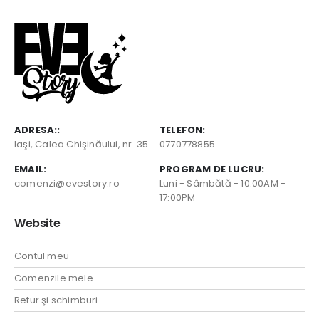
ADRESA::
TELEFON:
Iaşi, Calea Chişinăului, nr. 35
0770778855
EMAIL:
PROGRAM DE LUCRU:
comenzi@evestory.ro
Luni - Sâmbătă - 10:00AM -
17:00PM
Website
Contul meu
Comenzile mele
Retur şi schimburi