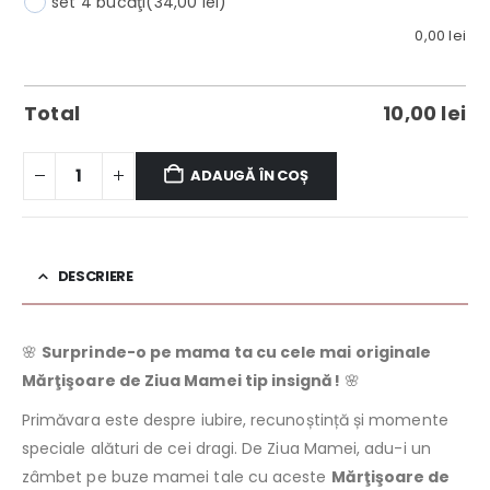
set 4 bucăţi
(34,00 lei)
0,00
lei
Total
10,00
lei
ADAUGĂ ÎN COȘ
DESCRIERE
🌸
Surprinde-o pe mama ta cu cele mai originale
Mărţişoare de Ziua Mamei tip insignă!
🌸
Primăvara este despre iubire, recunoștință și momente
speciale alături de cei dragi. De Ziua Mamei, adu-i un
zâmbet pe buze mamei tale cu aceste
Mărţişoare de