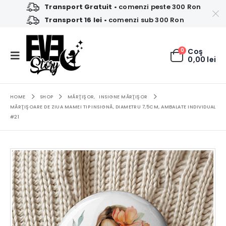
Transport Gratuit
• comenzi peste 300 Ron
Transport 16 lei
• comenzi sub 300 Ron
0
Coş
0,00
lei
HOME
SHOP
MĂRŢIŞOR
,
INSIGNE MĂRŢIŞOR
MĂRŢIŞOARE DE ZIUA MAMEI TIP INSIGNĂ, DIAMETRU 7,5CM, AMBALATE INDIVIDUAL
#21