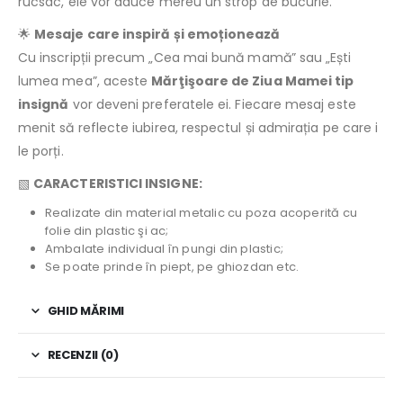
rucsac, ele vor aduce mereu un strop de bucurie.
🌟
Mesaje care inspiră și emoționează
Cu inscripții precum „Cea mai bună mamă” sau „Ești
lumea mea”, aceste
Mărţişoare de Ziua Mamei tip
insignă
vor deveni preferatele ei. Fiecare mesaj este
menit să reflecte iubirea, respectul și admirația pe care i
le porți.
▧
CARACTERISTICI INSIGNE:
Realizate din material metalic cu poza acoperită cu
folie din plastic şi ac;
Ambalate individual în pungi din plastic;
Se poate prinde în piept, pe ghiozdan etc.
GHID MĂRIMI
RECENZII (0)