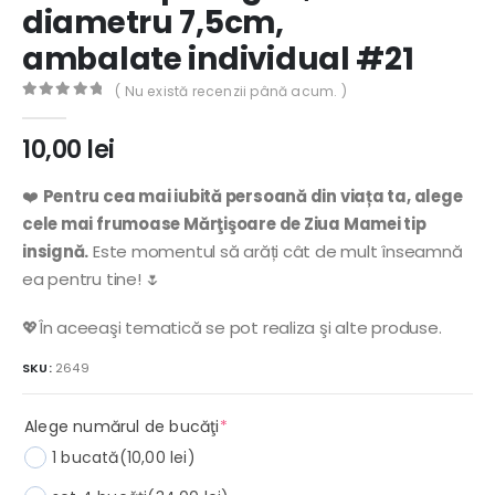
diametru 7,5cm,
ambalate individual #21
( Nu există recenzii până acum. )
0
out of 5
10,00
lei
❤️
Pentru cea mai iubită persoană din viața ta, alege
cele mai frumoase Mărţişoare de Ziua Mamei tip
insignă.
Este momentul să arăți cât de mult înseamnă
ea pentru tine! 🌷
💖În aceeaşi tematică se pot realiza şi alte produse.
SKU:
2649
(required)
Alege numărul de bucăţi
*
1 bucată
(10,00 lei)