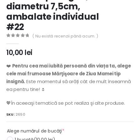
diametru 7,5cm,
ambalate individual
#22
( Nu există recenzii până acum. )
0
out of 5
10,00
lei
❤️
Pentru cea mai iubită persoană din viața ta, alege
cele mai frumoase Mărţişoare de Ziua Mamei tip
insignă.
Este momentul să arăți cât de mult înseamnă
ea pentru tine! 🌷
💖În aceeaşi tematică se pot realiza şi alte produse.
SKU:
2650
(required)
Alege numărul de bucăţi
*
1 bucată
(10,00 lei)