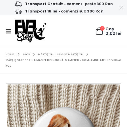
Transport Gratuit
• comenzi peste 300 Ron
Transport 16 lei
• comenzi sub 300 Ron
0
Coş
0,00
lei
HOME
SHOP
MĂRŢIŞOR
,
INSIGNE MĂRŢIŞOR
MĂRŢIŞOARE DE ZIUA MAMEI TIP INSIGNĂ, DIAMETRU 7,5CM, AMBALATE INDIVIDUAL
#22