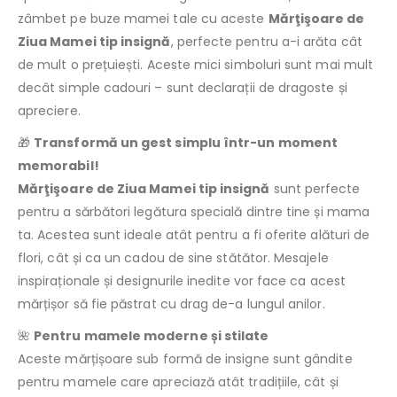
zâmbet pe buze mamei tale cu aceste
Mărţişoare de
Ziua Mamei tip insignă
, perfecte pentru a-i arăta cât
de mult o prețuiești. Aceste mici simboluri sunt mai mult
decât simple cadouri – sunt declarații de dragoste și
apreciere.
🎁
Transformă un gest simplu într-un moment
memorabil!
Mărţişoare de Ziua Mamei tip insignă
sunt perfecte
pentru a sărbători legătura specială dintre tine și mama
ta. Acestea sunt ideale atât pentru a fi oferite alături de
flori, cât și ca un cadou de sine stătător. Mesajele
inspiraționale și designurile inedite vor face ca acest
mărțișor să fie păstrat cu drag de-a lungul anilor.
🌺
Pentru mamele moderne și stilate
Aceste mărțișoare sub formă de insigne sunt gândite
pentru mamele care apreciază atât tradițiile, cât și