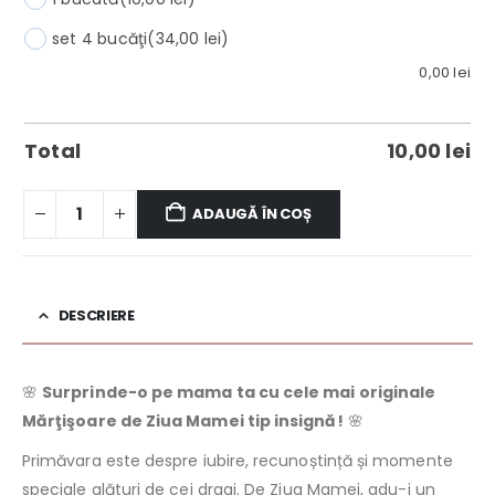
set 4 bucăţi
(34,00 lei)
0,00
lei
Total
10,00
lei
ADAUGĂ ÎN COȘ
DESCRIERE
🌸
Surprinde-o pe mama ta cu cele mai originale
Mărţişoare de Ziua Mamei tip insignă!
🌸
Primăvara este despre iubire, recunoștință și momente
speciale alături de cei dragi. De Ziua Mamei, adu-i un