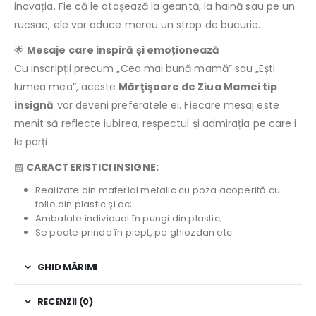
inovația. Fie că le atașează la geantă, la haină sau pe un
rucsac, ele vor aduce mereu un strop de bucurie.
🌟
Mesaje care inspiră și emoționează
Cu inscripții precum „Cea mai bună mamă” sau „Ești
lumea mea”, aceste
Mărţişoare de Ziua Mamei tip
insignă
vor deveni preferatele ei. Fiecare mesaj este
menit să reflecte iubirea, respectul și admirația pe care i
le porți.
▧
CARACTERISTICI INSIGNE:
Realizate din material metalic cu poza acoperită cu
folie din plastic şi ac;
Ambalate individual în pungi din plastic;
Se poate prinde în piept, pe ghiozdan etc.
GHID MĂRIMI
RECENZII (0)