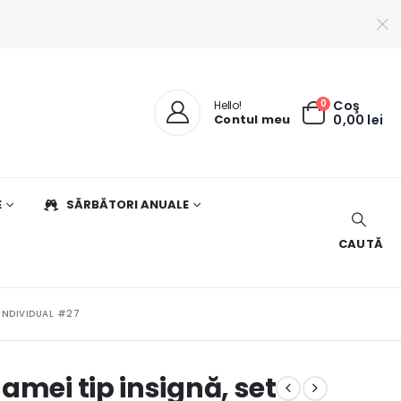
0
Coş
Hello!
Contul meu
0,00
lei
E
SĂRBĂTORI ANUALE
CAUTĂ
 INDIVIDUAL #27
amei tip insignă, set