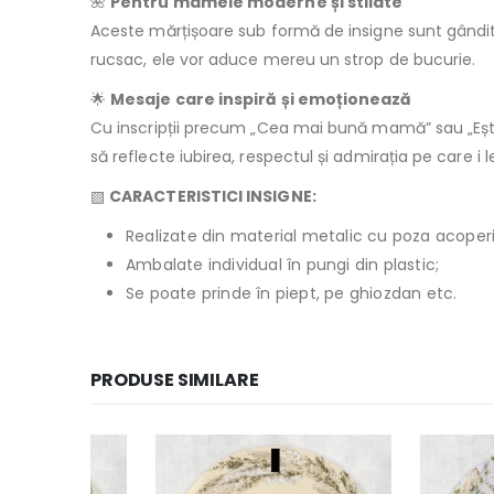
🌺
Pentru mamele moderne și stilate
Aceste mărțișoare sub formă de insigne sunt gândite 
rucsac, ele vor aduce mereu un strop de bucurie.
🌟
Mesaje care inspiră și emoționează
Cu inscripții precum „Cea mai bună mamă” sau „Eș
să reflecte iubirea, respectul și admirația pe care i le
▧
CARACTERISTICI INSIGNE:
Realizate din material metalic cu poza acoperită
Ambalate individual în pungi din plastic;
Se poate prinde în piept, pe ghiozdan etc.
PRODUSE SIMILARE