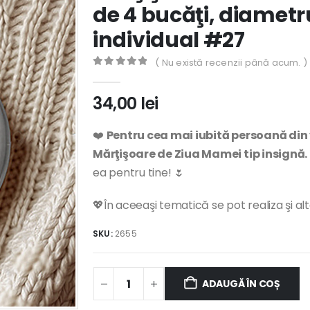
de 4 bucăţi, diamet
individual #27
( Nu există recenzii până acum. )
0
out of 5
34,00
lei
❤️
Pentru cea mai iubită persoană din
Mărţişoare de Ziua Mamei tip insignă.
ea pentru tine! 🌷
💖În aceeaşi tematică se pot realiza şi al
SKU:
2655
ADAUGĂ ÎN COȘ