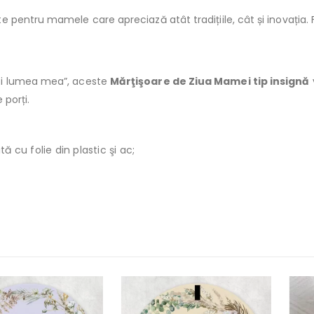
pentru mamele care apreciază atât tradițiile, cât și inovația. 
ti lumea mea”, aceste
Mărţişoare de Ziua Mamei tip insignă
 porți.
 cu folie din plastic şi ac;