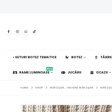
• SETURI BOTEZ TEMATICE
BOTEZ
TĂIERE
NOU
RAME LUMINOASE
JUCĂRII
OCAZII
HOME
SHOP
MĂRŢIŞOR
,
INSIGNE MĂRŢIŞOR
MĂRŢIŞO