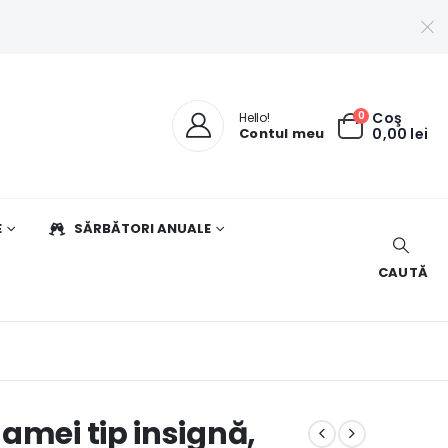
0
Coş
Hello!
Contul meu
0,00
lei
E
SĂRBĂTORI ANUALE
CAUTĂ
amei tip insignă,