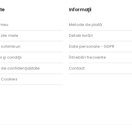
te
Informaţii
 meu
Metode de plată
ile mele
Detalii livrări
i schimburi
Date personale - GDPR
 şi condiţii
Întrebări frecvente
a de confidenţialitate
Contact
a Cookies