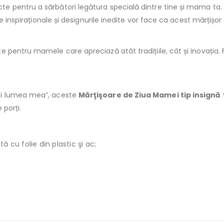
te pentru a sărbători legătura specială dintre tine și mama ta. A
e inspiraționale și designurile inedite vor face ca acest mărțișor
pentru mamele care apreciază atât tradițiile, cât și inovația. 
ti lumea mea”, aceste
Mărţişoare de Ziua Mamei tip insignă
 porți.
 cu folie din plastic şi ac;