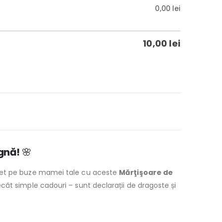
0,00
lei
10,00
lei
gnă!
🌸
mbet pe buze mamei tale cu aceste
Mărţişoare de
cât simple cadouri – sunt declarații de dragoste și