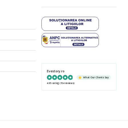
Evestory.ro
What Our Clients Say
4.95 rating
(154 reviews)