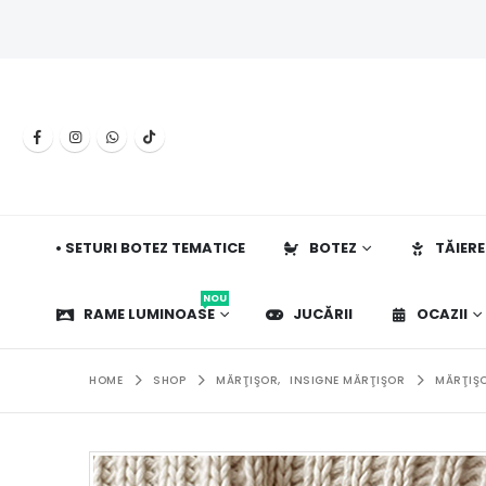
• SETURI BOTEZ TEMATICE
BOTEZ
TĂIERE
NOU
RAME LUMINOASE
JUCĂRII
OCAZII
HOME
SHOP
MĂRŢIŞOR
,
INSIGNE MĂRŢIŞOR
MĂRŢIŞO