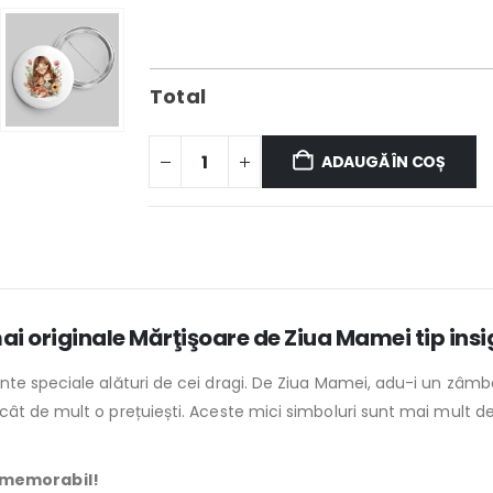
Total
ADAUGĂ ÎN COȘ
i originale Mărţişoare de Ziua Mamei tip insi
ente speciale alături de cei dragi. De Ziua Mamei, adu-i un zâ
 cât de mult o prețuiești. Aceste mici simboluri sunt mai mult de
 memorabil!