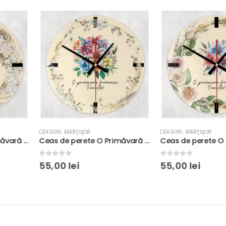
CEASURI
,
MĂRŢIŞOR
CEASURI
,
MĂRŢIŞ
Ceas de perete O Primăvară Frumoasă #4, personalizat cu nume, diametru 20cm, Sticlă sau MDF
Ceas de perete O Primăvară Frumoasă #9, personalizat cu nume, diametru 20cm, Sticlă sau MDF
0
out of 5
0
out of 5
55,00
lei
55,00
lei