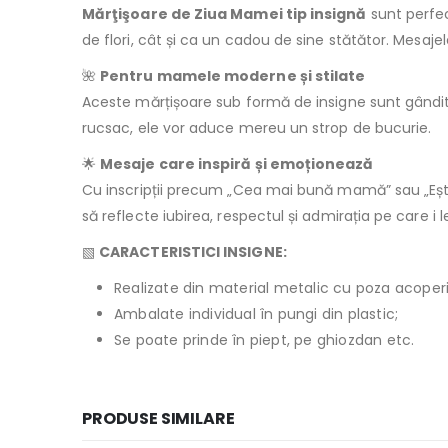
Mărţişoare de Ziua Mamei tip insignă
sunt perfec
de flori, cât și ca un cadou de sine stătător. Mesajel
🌺
Pentru mamele moderne și stilate
Aceste mărțișoare sub formă de insigne sunt gândite 
rucsac, ele vor aduce mereu un strop de bucurie.
🌟
Mesaje care inspiră și emoționează
Cu inscripții precum „Cea mai bună mamă” sau „Eș
să reflecte iubirea, respectul și admirația pe care i le
▧
CARACTERISTICI INSIGNE:
Realizate din material metalic cu poza acoperită
Ambalate individual în pungi din plastic;
Se poate prinde în piept, pe ghiozdan etc.
PRODUSE SIMILARE