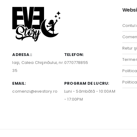
Websi
Contul
Comenz
Retur ş
ADRESA::
TELEFON:
Termeni
Iaşi, Calea Chişinăului, nr.
0770778855
35
Politic
Politic
EMAIL:
PROGRAM DE LUCRU:
comenzi@evestory.ro
Luni - Sâmbătă - 10:00AM
- 17:00PM