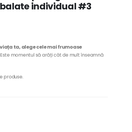
alate individual #3
 viața ta, alege cele mai frumoase
Este momentul să arăți cât de mult înseamnă
te produse.