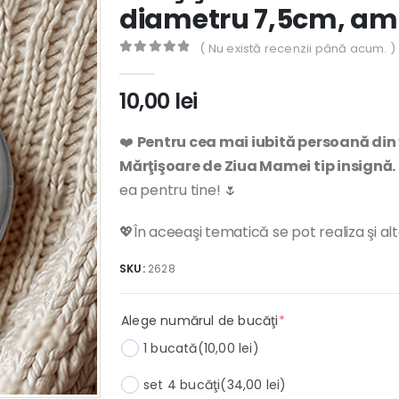
diametru 7,5cm, amb
( Nu există recenzii până acum. )
0
out of 5
10,00
lei
❤️
Pentru cea mai iubită persoană din
Mărţişoare de Ziua Mamei tip insignă.
ea pentru tine! 🌷
💖În aceeaşi tematică se pot realiza şi al
SKU:
2628
(required)
Alege numărul de bucăţi
*
1 bucată
(10,00 lei)
set 4 bucăţi
(34,00 lei)