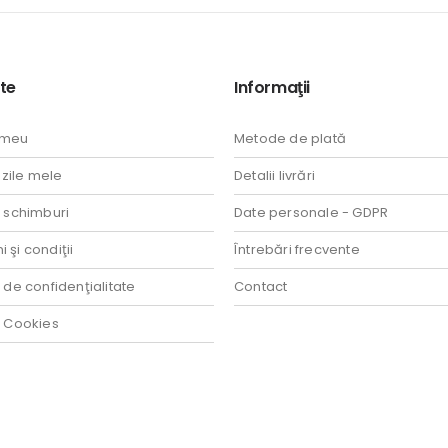
te
Informaţii
 meu
Metode de plată
ile mele
Detalii livrări
i schimburi
Date personale - GDPR
 şi condiţii
Întrebări frecvente
a de confidenţialitate
Contact
a Cookies