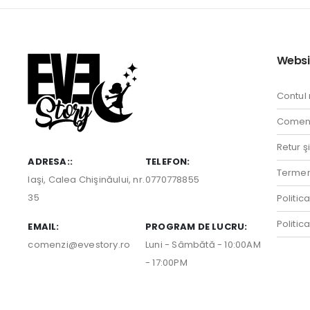
Websi
Contul
Comenz
Retur ş
ADRESA::
TELEFON:
Termeni
Iaşi, Calea Chişinăului, nr.
0770778855
35
Politic
Politic
EMAIL:
PROGRAM DE LUCRU:
comenzi@evestory.ro
Luni - Sâmbătă - 10:00AM
- 17:00PM