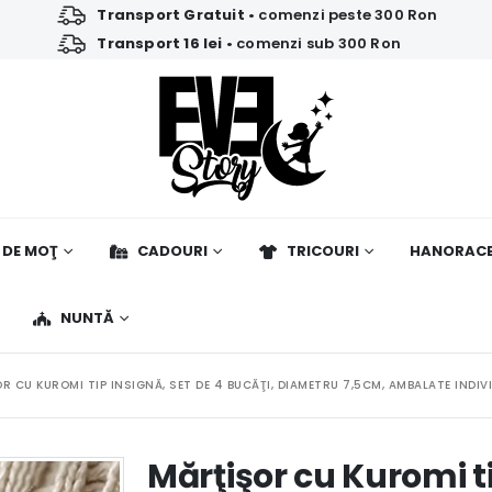
Transport Gratuit
• comenzi peste 300 Ron
Transport 16 lei
• comenzi sub 300 Ron
 DE MOŢ
CADOURI
TRICOURI
HANORAC
NUNTĂ
R CU KUROMI TIP INSIGNĂ, SET DE 4 BUCĂŢI, DIAMETRU 7,5CM, AMBALATE INDIV
Mărţişor cu Kuromi ti