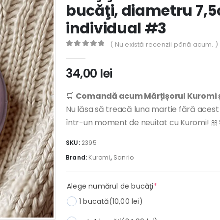
bucăţi, diametru 7,
individual #3
( Nu există recenzii până acum. )
0
out of 5
34,00
lei
🛒
Comandă acum Mărțișorul Kuromi ș
Nu lăsa să treacă luna martie fără acest 
într-un moment de neuitat cu Kuromi! 🎀
SKU:
2395
Brand:
Kuromi
,
Sanrio
(required)
Alege numărul de bucăţi
*
1 bucată
(10,00 lei)