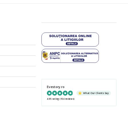
Evestory.ro
What Our Clients Say
4.95 rating
(154 reviews)