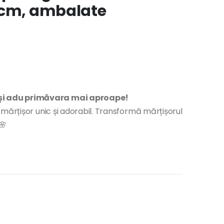
5cm, ambalate
i adu primăvara mai aproape!
mărțișor unic și adorabil. Transformă mărțișorul
🌸