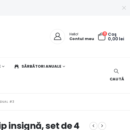
0
Coş
Hello!
Contul meu
0,00
lei
E
SĂRBĂTORI ANUALE
CAUTĂ
IDUAL #3
p insignă, set de 4