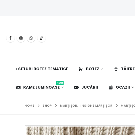
• SETURI BOTEZ TEMATICE
BOTEZ
TĂIERE
NOU
RAME LUMINOASE
JUCĂRII
OCAZII
HOME
SHOP
MĂRŢIŞOR
,
INSIGNE MĂRŢIŞOR
MĂRŢIŞO