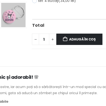
set 4 bucăţi
(34,00 lei)
Total
ADAUGĂ ÎN COȘ
ic și adorabil!
🌸
stre, iar acum poți să o sărbătorești într-un mod special cu 
uromi, gata să aducă un zâmbet pe chipul oricui îl primește.
abile