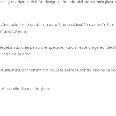
ei și al originalității! Cu designul său adorabil, acest
mărțișor
 având culori vii și un design care îl face să iasă în evidență. Es
n unicitatea sa.
, colegelor sau unei persoane speciale, Kuromi este alegerea idea
viețile celor dragi.
rile mici, dar semnificative. Este perfect pentru oricine își dor
 cu folie din plastic şi ac;