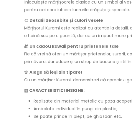
Înlocuiește mărțișoarele clasice cu un simbol al veseli
pentru cei care iubesc lucrurile drăguțe și speciale.
🎨
Detalii deosebite și culori vesele
Mărțișorul Kuromi este realizat cu atenție la detalii,
o haină sau pe o geantă, dar cu un impact mare pri
🎁
Un cadou kawaii pentru prietenele tale
Fie că vrei să oferi un mărțișor prietenelor, surorii
primăvara, dar aduce și un strop de bucurie și stil în 
🌸
Alege să ieși din tipare!
Cu un mărțișor Kuromi, demonstrezi că apreciezi gestu
▧
CARACTERISTICI INSIGNE:
Realizate din material metalic cu poza acoperită
Ambalate individual în pungi din plastic;
Se poate prinde în piept, pe ghiozdan etc.