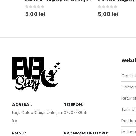
0
out of 5
0
out of 5
5,00
lei
8,00
lei
Websi
Contul
Comenz
Retur ş
ADRESA::
TELEFON:
Termeni
Iaşi, Calea Chişinăului, nr.
0770778855
35
Politic
Politic
EMAIL:
PROGRAM DE LUCRU: