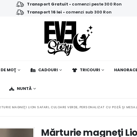
Transport Gratuit
• comenzi peste 300 Ron
Transport 16 lei
• comenzi sub 300 Ron
 DE MOŢ
CADOURI
TRICOURI
HANORAC
NUNTĂ
TURIE MAGNEŢI LION SAFARI, CULOARE VERDE, PERSONALIZAT CU POZĂ ŞI MESAJ
Mărturie magneţi Lio