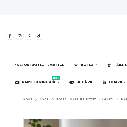
• SETURI BOTEZ TEMATICE
BOTEZ
TĂIERE
NOU
RAME LUMINOASE
JUCĂRII
OCAZII
HOME
SHOP
BOTEZ
,
MĂRTURII BOTEZ
,
MAGNEŢI
MĂR