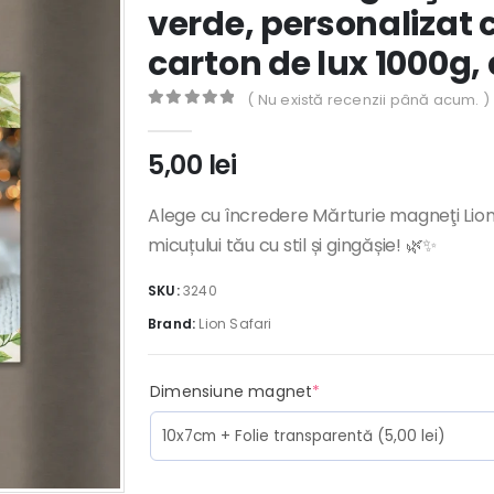
verde, personalizat 
carton de lux 1000g,
( Nu există recenzii până acum. )
0
out of 5
5,00
lei
Alege cu încredere Mărturie magneţi Lion
micuțului tău cu stil și gingășie! 🌿✨
SKU:
3240
Brand:
Lion Safari
(required)
Dimensiune magnet
*