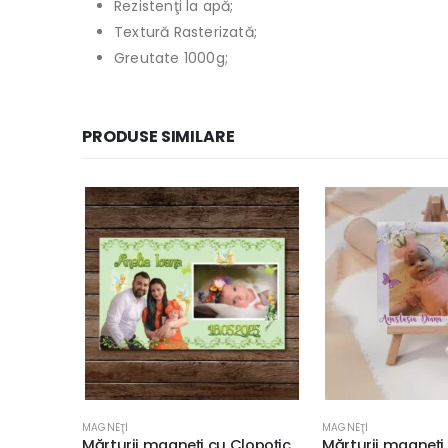
Rezistenţi la apă;
Textură Rasterizată;
Greutate 1000g;
PRODUSE SIMILARE
MAGNEŢI
ARANJAMENTE BOTEZ
Mărturii magneţi cu Clopoţica pentru botez, 9x6cm, carton de lux Premium 1000g, culoare verde, mărturii fetiţe
Mărturii magneţi botez cu Clopoţica şi flori Gerbera, 9x9cm, magnet personalizat cu poză şi mesaj, carton de lux 1000g