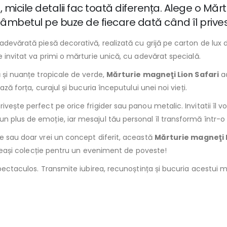
 micile detalii fac toată diferența. Alege o Mărt
e zâmbetul pe buze de fiecare dată când îl prive
devărată piesă decorativă, realizată cu grijă pe carton de lux de
e invitat va primi o mărturie unică, cu adevărat specială.
ă și nuanțe tropicale de verde,
Mărturie magneţi Lion Safari
ad
ză forța, curajul și bucuria începutului unei noi vieți.
vește perfect pe orice frigider sau panou metalic. Invitatii îl vo
n plus de emoție, iar mesajul tău personal îl transformă într-o
le sau doar vrei un concept diferit, această
Mărturie magneţi L
aceeași colecție pentru un eveniment de poveste!
– spectaculos. Transmite iubirea, recunoștința și bucuria acestu