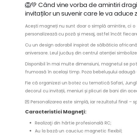
🦁💚 Când vine vorba de amintiri dragi,
invitaților un suvenir care le va aduc
Acești magneți nu sunt doar o simplă amintire, ci o a
personalizează cu poză și mesaj, astfel încât fiecar
Cu un design adorabil inspirat de sălbăticia african
aniversare. Leul jucăuș din centrul atenției simbolizea
Disponibil în mai multe dimensiuni, magnetul se potri
frumoasă în același timp. Poza bebelușului adaugă u
Fie că organizezi un botez cu tematică Safari, Jung
decorul cu invitații, meniuri și plicuri de bani din 
💌 Personalizarea este simplă, iar rezultatul final 
Caracteristici Magneţi:
Realizaţi din hârtie profesională RC;
Au la bază un cauciuc magnetic flexibil;