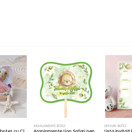
OPISURI BOTEZ
MAGNEŢI
Aranjamente Lion Safari pentru Candy Bar, 11,5×8,5cm, carton lucios
Lista invitati botez Lion Safari, diverse mărimi, carton lucios de 300g, calitate superioară, culori vii