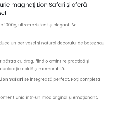
urie magneţi Lion Safari și oferă
sc!
 1000g, ultra-rezistent și elegant. Se
uce un aer vesel și natural decorului de botez sau
r păstra cu drag, fiind o amintire practică și
 declarație caldă și memorabilă.
ion Safari
se integrează perfect. Poți completa
i moment unic într-un mod original și emoționant.