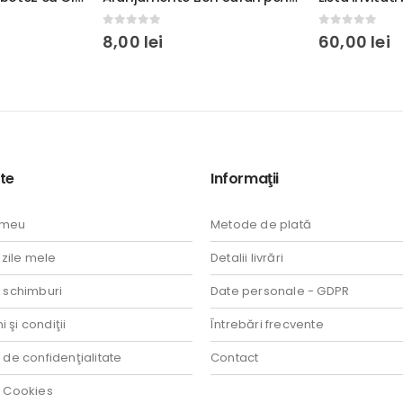
0
out of 5
0
out of 5
60,00
lei
5,00
lei
te
Informaţii
 meu
Metode de plată
ile mele
Detalii livrări
i schimburi
Date personale - GDPR
 şi condiţii
Întrebări frecvente
a de confidenţialitate
Contact
a Cookies