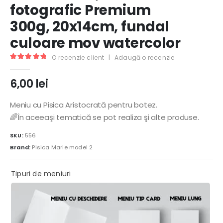
fotografic Premium
300g, 20x14cm, fundal
culoare mov watercolor
O recenzie client
|
Adaugă o recenzie
5.00
out of 5
6,00
lei
Meniu cu Pisica Aristocrată pentru botez.
🌈În aceeaşi tematică se pot realiza şi alte produse.
SKU:
556
Brand:
Pisica Marie model 2
Tipuri de meniuri