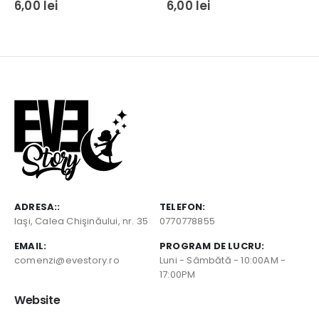
0
out of 5
5.00
out of 5
6,00
lei
6,00
lei
ADRESA::
TELEFON:
Iaşi, Calea Chişinăului, nr. 35
0770778855
EMAIL:
PROGRAM DE LUCRU:
comenzi@evestory.ro
Luni - Sâmbătă - 10:00AM -
17:00PM
Website