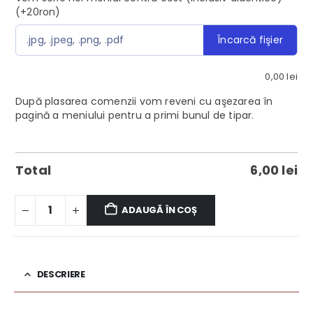
(+20ron)
Încarcă fişier
.jpg, .jpeg, .png, .pdf
0,00
lei
După plasarea comenzii vom reveni cu aşezarea în
pagină a meniului pentru a primi bunul de tipar.
Total
6,00
lei
ADAUGĂ ÎN COȘ
DESCRIERE