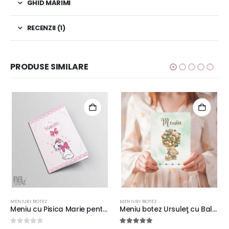
GHID MĂRIMI
RECENZII (1)
PRODUSE SIMILARE
MENIURI BOTEZ
MENIURI BOTEZ
Meniu cu Pisica Marie pentru botez, 20x14cm, fundal roz cu inimioare, carton lucios 300g
Meniu botez Ursuleţ cu Baloane, fundal verde, 20x14cm, carton lucios de 300g/m², calitate superioară #9