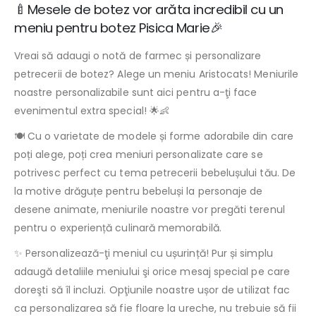
🍼Mesele de botez vor arăta incredibil cu un
meniu pentru botez Pisica Marie🎉
Vreai să adaugi o notă de farmec și personalizare
petrecerii de botez? Alege un meniu Aristocats! Meniurile
noastre personalizabile sunt aici pentru a-ţi face
evenimentul extra special! 🌟👶
🍽️ Cu o varietate de modele și forme adorabile din care
poți alege, poți crea meniuri personalizate care se
potrivesc perfect cu tema petrecerii bebelușului tău. De
la motive drăguțe pentru bebeluși la personaje de
desene animate, meniurile noastre vor pregăti terenul
pentru o experiență culinară memorabilă.
✨ Personalizează-ţi meniul cu ușurință! Pur și simplu
adaugă detaliile meniului şi orice mesaj special pe care
doreşti să îl incluzi. Opţiunile noastre ușor de utilizat fac
ca personalizarea să fie floare la ureche, nu trebuie să fii