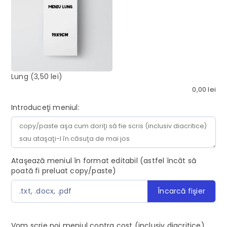
Lung
(3,50 lei)
0,00
lei
Introduceţi meniul:
Ataşează meniul în format editabil (astfel încât să
poată fi preluat copy/paste)
Încarcă fişier
.txt, .docx, .pdf
Vom scrie noi meniul contra cost (inclusiv diacritice)