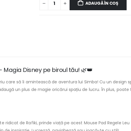
ADAUGĂ ÎN COȘ
 Magia Disney pe biroul tău! 🌿👑
riu care să îi amintească de aventura lui Simba! Cu un design s
daugă un plus de magie oricărui spațiu de lucru. În plus, poate
ridicat de Rafiki, prinde viață pe acest Mouse Pad Regele Leu Sim
n de inspirație. Lucrează, navighează sau joacă-te cu stil!