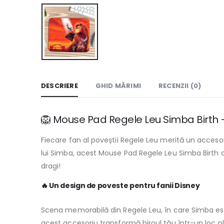
DESCRIERE
GHID MĂRIMI
RECENZII (0)
🦁 Mouse Pad Regele Leu Simba Birth –
Fiecare fan al poveștii Regele Leu merită un acceso
lui Simba, acest Mouse Pad Regele Leu Simba Birth a
dragi!
🔥 Un design de poveste pentru fanii Disney
Scena memorabilă din Regele Leu, în care Simba este 
acest accesoriu transformă biroul tău într-un loc pli