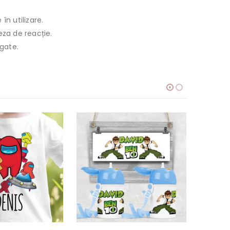
n utilizare.
eza de reacție.
ngate.