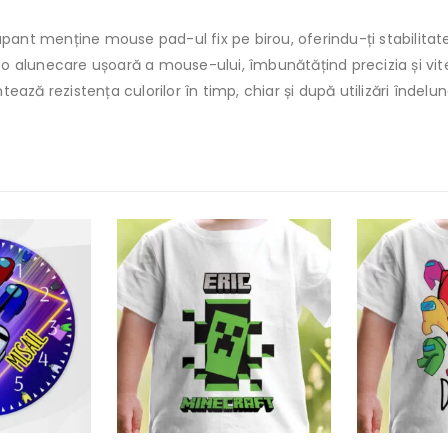
nt menține mouse pad-ul fix pe birou, oferindu-ți stabilitate î
 o alunecare ușoară a mouse-ului, îmbunătățind precizia și vit
tează rezistența culorilor în timp, chiar și după utilizări îndelu