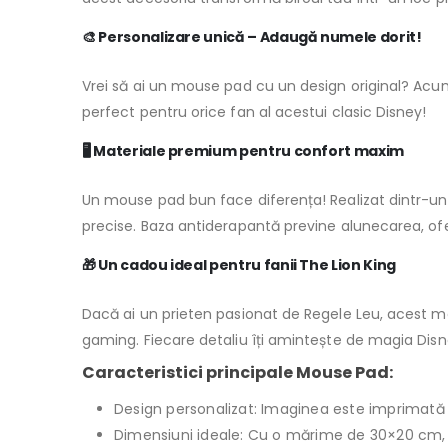
🎨 Personalizare unică – Adaugă numele dorit!
Vrei să ai un mouse pad cu un design original? Acum
perfect pentru orice fan al acestui clasic Disney!
🖥 Materiale premium pentru confort maxim
Un mouse pad bun face diferența! Realizat dintr-un 
precise. Baza antiderapantă previne alunecarea, oferin
🎁 Un cadou ideal pentru fanii The Lion King
Dacă ai un prieten pasionat de Regele Leu, acest mou
gaming. Fiecare detaliu îți amintește de magia Disn
Caracteristici principale Mouse Pad:
Design personalizat: Imaginea este imprimată 
Dimensiuni ideale: Cu o mărime de 30×20 cm, a