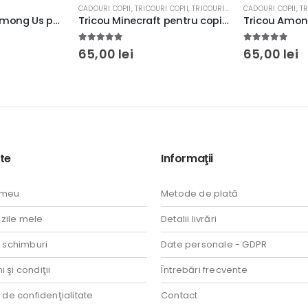
I COPII
,
TRICOURI GAMING
CADOURI COPII
,
TRICOURI COPII
,
TRICOURI GAMING
CADOURI COPII
,
ST
Tricou Minecraft pentru copii personalizat, rezistent la spălări, regular fit, bumbac 100%, culoare alb
Tricou Among Us pentru copii personalizat, rezistent la spălări, regular fit, bumbac 100%, culoare alb/negru, Model 2
5.00
out of 5
0
out of 5
65,00
lei
68,00
lei
te
Informaţii
 meu
Metode de plată
ile mele
Detalii livrări
i schimburi
Date personale - GDPR
 şi condiţii
Întrebări frecvente
a de confidenţialitate
Contact