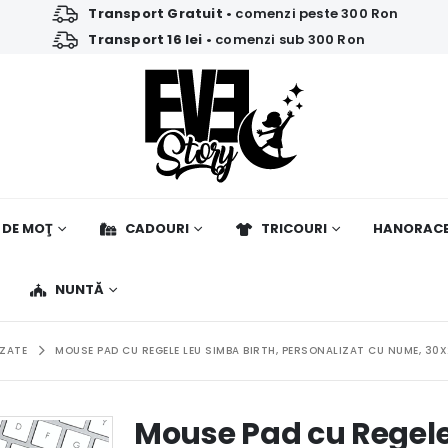
Transport Gratuit
• comenzi peste 300 Ron
Transport 16 lei
• comenzi sub 300 Ron
 DE MOŢ
CADOURI
TRICOURI
HANORAC
NUNTĂ
IZATE
MOUSE PAD CU REGELE LEU SIMBA BIRTH, PERSONALIZAT CU NUME, 3
Mouse Pad cu Regele