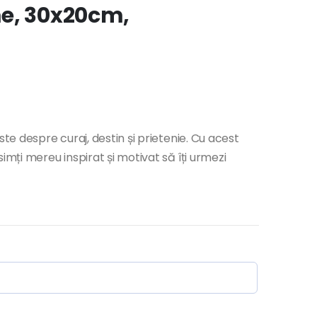
me, 30x20cm,
ste despre curaj, destin și prietenie. Cu acest
imți mereu inspirat și motivat să îți urmezi