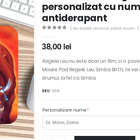
personalizat cu nu
antiderapant
( Nu există recenzii până acum. )
0
out of 5
38,00
lei
Regele Leu
nu este doar un film, ci o pove
Mouse Pad Regele Leu Simba Birth, te vei s
drumul, la fel ca Simba.
SKU:
3119
(required)
Personalizare nume
*