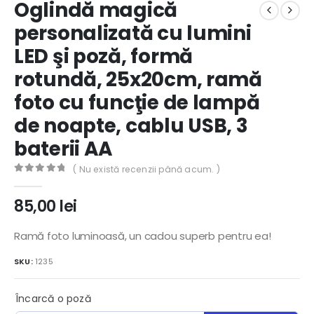
Oglindă magică
personalizată cu lumini
LED şi poză, formă
rotundă, 25x20cm, ramă
foto cu funcţie de lampă
de noapte, cablu USB, 3
baterii AA
( Nu există recenzii până acum. )
0
out of 5
85,00
lei
Ramă foto luminoasă, un cadou superb pentru ea!
SKU:
1235
Încarcă o poză