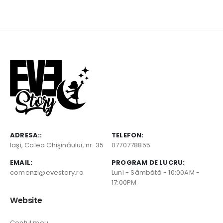
ADRESA::
TELEFON:
Iaşi, Calea Chişinăului, nr. 35
0770778855
EMAIL:
PROGRAM DE LUCRU:
comenzi@evestory.ro
Luni - Sâmbătă - 10:00AM -
17:00PM
Website
Contul meu