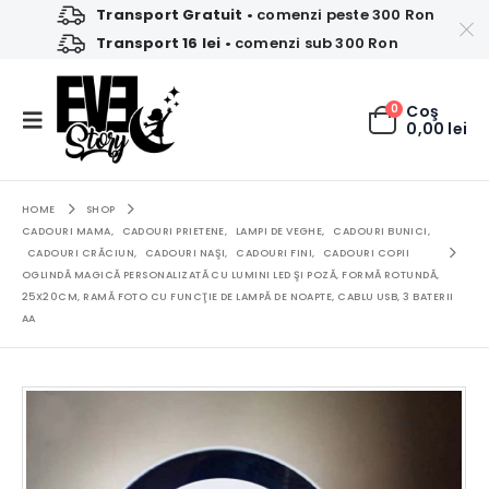
Transport Gratuit
• comenzi peste 300 Ron
Transport 16 lei
• comenzi sub 300 Ron
0
Coş
0,00
lei
HOME
SHOP
CADOURI MAMA
,
CADOURI PRIETENE
,
LAMPI DE VEGHE
,
CADOURI BUNICI
,
CADOURI CRĂCIUN
,
CADOURI NAŞI
,
CADOURI FINI
,
CADOURI COPII
OGLINDĂ MAGICĂ PERSONALIZATĂ CU LUMINI LED ŞI POZĂ, FORMĂ ROTUNDĂ,
25X20CM, RAMĂ FOTO CU FUNCŢIE DE LAMPĂ DE NOAPTE, CABLU USB, 3 BATERII
AA