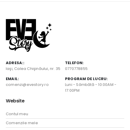
ADRESA::
TELEFON:
Iaşi, Calea Chişinăului, nr. 35
0770778855
EMAIL:
PROGRAM DE LUCRU:
comenzi@evestory.ro
Luni - Sâmbătă - 10:00AM -
17:00PM
Website
Contul meu
Comenzile mele