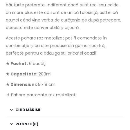
băuturile preferate, indiferent dacă sunt reci sau calde.
Un mare plus este că sunt de unică folosinţă, astfel că
atunci când vine vorba de curăţenia de după petrecere,
aceasta este convenabilă şi uşoară.
Aceste pahare roz metalizat pot fi comandate în
combinaţie şi cu alte produse din gama noastră,
perfecte pentru a adăuga stil oricărei ocazii.
★ Pachet:
6 bucăţi
★ Capacitate:
200ml
★ Dimensiuni:
5 x 8 cm
🥤 Pahare cartonate roz metalizat.
GHID MĂRIMI
RECENZII (0)