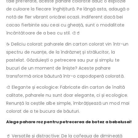
tale preferate, aceste pahare colorate aduc o explozie
de culoare la fiecare înghițitură. Pe lângă asta, adaugă o
notă de fler vibrant oricărei ocazii. Indiferent dacă bei
cacao fierbinte sau ceai cu gheață, sunt o modalitate
încântătoare de a bea cu stil. 🎨🥤
☕ Deliciu colorat: paharele din carton colorat vin într-un
spectru de nuanțe, de la îndrăzneț și strălucitor, la
pastelat. Găzduiești o petrecere sau pur și simplu te
bucuri de un moment de liniște? Aceste pahare
transformă orice băutură într-o capodoperă colorată.
🎨 Elegante și ecologice: Fabricate din carton de înaltă
calitate, paharele nu sunt doar elegante, ci și ecologice.
Renunță la ceștile albe simple, îmbrățișează un mod mai
colorat de a te bucura de băuturi.
Alege pahare roz pentru petrecerea de botez a bebelusei!
🥤 Versatile și distractive: De la cafeaua de dimineață