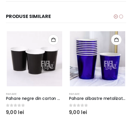
PRODUSE SIMILARE
PAHARE
PAHARE
Pahare albastre metalizat, pachet de 6 bucăţi
Pahare aurii din carton, pachet de 6 bucăţi
0
out of 5
0
out of 5
9,00
lei
9,00
lei