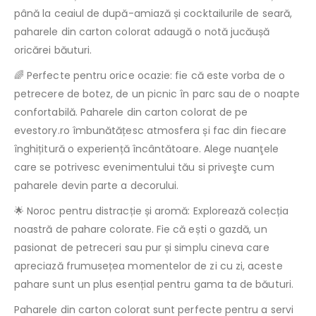
până la ceaiul de după-amiază și cocktailurile de seară,
paharele din carton colorat adaugă o notă jucăușă
oricărei băuturi.
🌈 Perfecte pentru orice ocazie: fie că este vorba de o
petrecere de botez, de un picnic în parc sau de o noapte
confortabilă. Paharele din carton colorat de pe
evestory.ro îmbunătățesc atmosfera și fac din fiecare
înghițitură o experiență încântătoare. Alege nuanţele
care se potrivesc evenimentului tău si priveşte cum
paharele devin parte a decorului.
🌟 Noroc pentru distracție și aromă: Explorează colecția
noastră de pahare colorate. Fie că ești o gazdă, un
pasionat de petreceri sau pur și simplu cineva care
apreciază frumusețea momentelor de zi cu zi, aceste
pahare sunt un plus esențial pentru gama ta de băuturi.
Paharele din carton colorat sunt perfecte pentru a servi