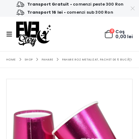
Transport Gratuit
• comenzi peste 300 Ron
Transport 16 lei
• comenzi sub 300 Ron
0
Coş
0,00
lei
HOME
SHOP
PAHARE
PAHARE ROZ METALIZAT, PACHET DE 6 BUCĂŢI