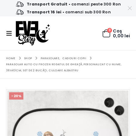
Transport Gratuit
• comenzi peste 300 Ron
Transport 16 lei
• comenzi sub 300 Ron
0
Coş
0,00
lei
HOME
SHOP
PARASOLARE
,
CADOURI COPII
PARASOLAR AUTO CU FROZEN REGATUL DE GHEAŢĂ, PERSONALIZAT CU NUME,
38X43CM, SET DE 2 BUCĂŢI, CULOARE ALBASTRU
-20%