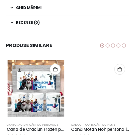
GHID MĂRIMI
RECENZII (0)
PRODUSE SIMILARE
CANI CRACIUN
,
CĂNI CU PERSONAJE
CADOURI COPII
,
CĂNI CU FILME
Cana de Craciun Frozen personalizată cu mesaj, 350ml, ceramică, model 1
Cană Motan Noir personalizată cu nume, ceramică, 350ml, Ladybug Buburuza