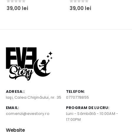
0
out of 5
0
out of 5
39,00
lei
39,00
lei
ADRESA::
TELEFON:
Iaşi, Calea Chişinăului, nr. 35
0770778855
EMAIL:
PROGRAM DE LUCRU:
comenzi@evestory.ro
Luni - Sâmbătă - 10:00AM -
17:00PM
Website