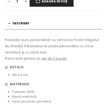
ADAUGĂ ÎN COȘ
DESCRIERE
Parasolar auto personalizat cu tematica Frozen Regatul
de Gheaţă. Parasolarul se poate personaliza cu orice
tematică şi cu orice text.
Pretul este pentru un
set de 2 bucăţi
.
▧
DETALII:
38×44 cm;
▧
MATERIALE:
Poliester 100%;
Ramă metalică;
Ventuze pentru prindere;