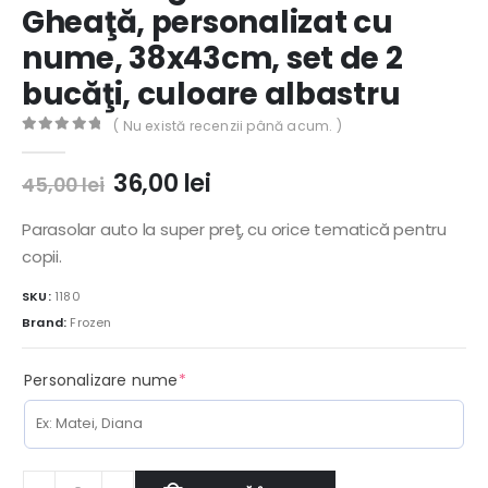
Gheaţă, personalizat cu
nume, 38x43cm, set de 2
bucăţi, culoare albastru
( Nu există recenzii până acum. )
0
out of 5
Prețul
Prețul
36,00
lei
45,00
lei
inițial
curent
a
este:
Parasolar auto la super preţ, cu orice tematică pentru
fost:
36,00 lei.
copii.
45,00 lei.
SKU:
1180
Brand:
Frozen
(required)
Personalizare nume
*