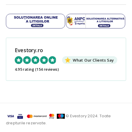
Evestory.ro
What Our Clients Say
4.95 rating
(154 reviews)
© Evestory 2024. Toate
drepturile rezervate.