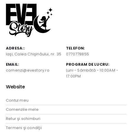
ADRESA::
TELEFON:
Iaşi, Calea Chişinăului, nr. 35
0770778855
EMAIL:
PROGRAM DE LUCRU:
comenzi@evestory.ro
Luni - Sâmbătă - 10:00AM -
17:00PM
Website
Contul meu
Comenzile mele
Retur şi schimburi
Termeni şi condiţii