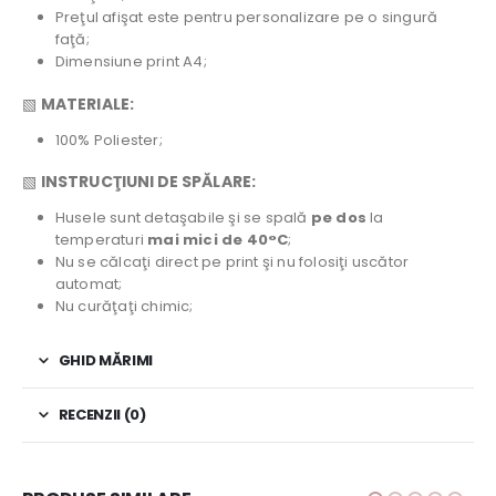
Preţul afişat este pentru personalizare pe o singură
faţă;
Dimensiune print A4;
▧
MATERIALE:
100% Poliester;
▧
INSTRUCŢIUNI DE SPĂLARE:
Husele sunt detaşabile şi se spală
pe dos
la
temperaturi
mai mici de 40°C
;
Nu se călcaţi direct pe print şi nu folosiţi uscător
automat;
Nu curăţaţi chimic;
GHID MĂRIMI
RECENZII (0)