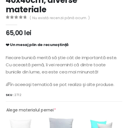
40x40cm, diverse
materiale
( Nu există recenzii până acum. )
0
out of 5
65,00
lei
❤️
Un mesaj plin de recunoștință
Fiecare bunică merită să știe cât de importantă este.
Cu această pernă, îi vei reaminti că dintre toate
bunicile din lume, ea este cea mai minunată!
🌈În aceeaşi tematică se pot realiza şi alte produse.
SKU:
2712
(required)
Alege materialul pernei
*