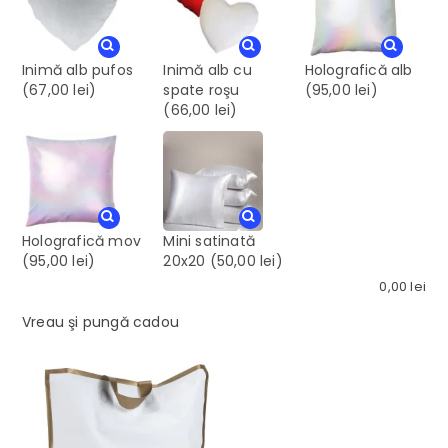
Inimă alb pufos
Inimă alb cu
Holografică alb
(67,00 lei)
spate roşu
(95,00 lei)
(66,00 lei)
Holografică mov
Mini satinată
(95,00 lei)
20x20
(50,00 lei)
0,00
lei
Vreau şi pungă cadou