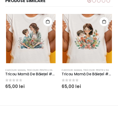
PRODUSE SIMILARE
MĂRŢIŞOR
CADOURI MAMA
,
TRICOURI PENTRU EA
CADOURI MAMA
,
TRICOURI PENTRU EA
Tricou Mamă De Băiețel #8, damă, rezistent la spălări, bumbac 100%, Regular Fit, culoare alb/negru
Tricou Mamă De Băiețel #7, damă, rezistent la spălări, bumbac 100%, Regular Fit, culoare alb/negru
0
out of 5
0
out of 5
65,00
lei
65,00
lei