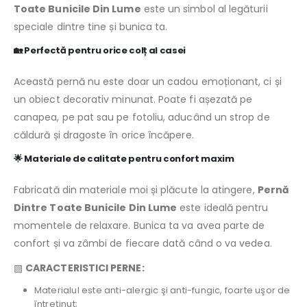
Toate Bunicile Din Lume
este un simbol al legăturii
speciale dintre tine și bunica ta.
🏡
Perfectă pentru orice colț al casei
Această pernă nu este doar un cadou emoționant, ci și
un obiect decorativ minunat. Poate fi așezată pe
canapea, pe pat sau pe fotoliu, aducând un strop de
căldură și dragoste în orice încăpere.
🌟
Materiale de calitate pentru confort maxim
Fabricată din materiale moi și plăcute la atingere,
Pernă
Dintre Toate Bunicile Din Lume
este ideală pentru
momentele de relaxare. Bunica ta va avea parte de
confort și va zâmbi de fiecare dată când o va vedea.
▧
CARACTERISTICI PERNE:
Materialul este anti-alergic şi anti-fungic, foarte uşor de
întreţinut;