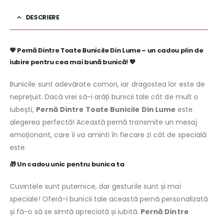
DESCRIERE
💖
Pernă Dintre Toate Bunicile Din Lume – un cadou plin de
iubire pentru cea mai bună bunică!
💖
Bunicile sunt adevărate comori, iar dragostea lor este de
neprețuit. Dacă vrei să-i arăți bunicii tale cât de mult o
iubești,
Pernă Dintre Toate Bunicile Din Lume
este
alegerea perfectă! Această pernă transmite un mesaj
emoționant, care îi va aminti în fiecare zi cât de specială
este.
🎁
Un cadou unic pentru bunica ta
Cuvintele sunt puternice, dar gesturile sunt și mai
speciale! Oferă-i bunicii tale această pernă personalizată
și fă-o să se simtă apreciată și iubită.
Pernă Dintre