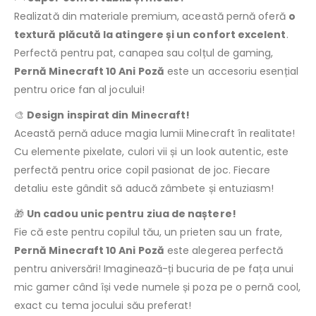
Realizată din materiale premium, această pernă oferă
o
textură plăcută la atingere și un confort excelent
.
Perfectă pentru pat, canapea sau colțul de gaming,
Pernă Minecraft 10 Ani Poză
este un accesoriu esențial
pentru orice fan al jocului!
🎨
Design inspirat din Minecraft!
Această pernă aduce magia lumii Minecraft în realitate!
Cu elemente pixelate, culori vii și un look autentic, este
perfectă pentru orice copil pasionat de joc. Fiecare
detaliu este gândit să aducă zâmbete și entuziasm!
🎁
Un cadou unic pentru ziua de naștere!
Fie că este pentru copilul tău, un prieten sau un frate,
Pernă Minecraft 10 Ani Poză
este alegerea perfectă
pentru aniversări! Imaginează-ți bucuria de pe fața unui
mic gamer când își vede numele și poza pe o pernă cool,
exact cu tema jocului său preferat!