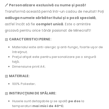
🖊️
Personalizare exclusivă cu nume și poză!
Transformă această pernă într-un cadou de neuitat! Poți
adăuga numele sărbătoritului și o poză specială
,
astfel încât să fie
complet unică
. Este o amintire
grozavă pentru orice tânăr pasionat de Minecraft!
▧
CARACTERISTICI PERNE:
Materialul este anti-alergic şi anti-fungic, foarte uşor de
întreţinut;
Preţul afişat este pentru personalizare pe o singură
faţă;
Dimensiune print A4;
▧
MATERIALE:
100% Poliester;
▧
INSTRUCŢIUNI DE SPĂLARE:
Husele sunt detaşabile şi se spală
pe dos
la
temperaturi
mai mici de 40°C
;