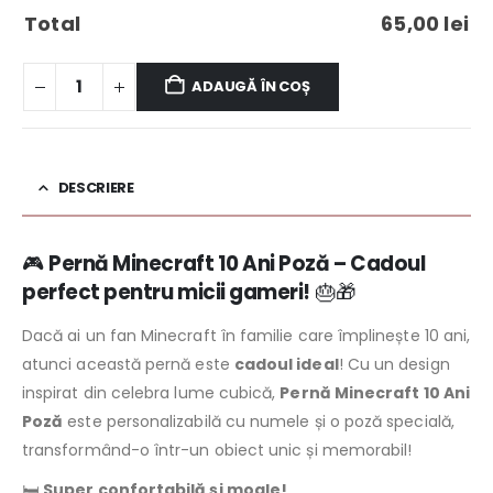
Total
65,00
lei
ADAUGĂ ÎN COȘ
DESCRIERE
🎮
Pernă Minecraft 10 Ani Poză – Cadoul
perfect pentru micii gameri!
🎂🎁
Dacă ai un fan Minecraft în familie care împlinește 10 ani,
atunci această pernă este
cadoul ideal
! Cu un design
inspirat din celebra lume cubică,
Pernă Minecraft 10 Ani
Poză
este personalizabilă cu numele și o poză specială,
transformând-o într-un obiect unic și memorabil!
🛏️
Super confortabilă și moale!