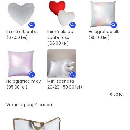
Inimă alb pufos
Inimă alb cu
Holografică alb
(67,00 lei)
spate roşu
(95,00 lei)
(66,00 lei)
Holografică mov
Mini satinată
(95,00 lei)
20x20
(50,00 lei)
0,00
lei
Vreau şi pungă cadou