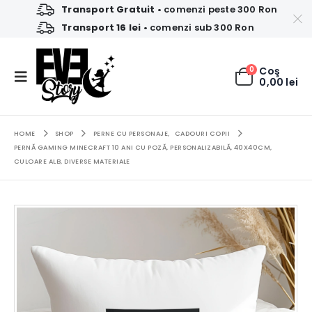
Transport Gratuit
• comenzi peste 300 Ron
Transport 16 lei
• comenzi sub 300 Ron
0
Coş
0,00
lei
HOME
SHOP
PERNE CU PERSONAJE
,
CADOURI COPII
PERNĂ GAMING MINECRAFT 10 ANI CU POZĂ, PERSONALIZABILĂ, 40X40CM,
CULOARE ALB, DIVERSE MATERIALE