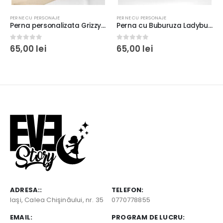
PERNE CU PERSONAJE
PERNE CU PERSONAJE
Perna personalizata Grizzy şi Lemingii, 40x40cm, poliester, cadou copii
Perna cu Buburuza Ladybug Miraculous personalizata, 40x40cm, moale
0
out of 5
0
out of 5
65,00
lei
65,00
lei
ADRESA::
TELEFON:
Iaşi, Calea Chişinăului, nr. 35
0770778855
EMAIL:
PROGRAM DE LUCRU: