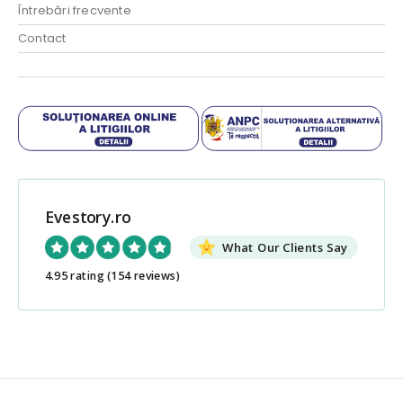
Întrebări frecvente
Contact
Evestory.ro
What Our Clients Say
4.95 rating
(154 reviews)