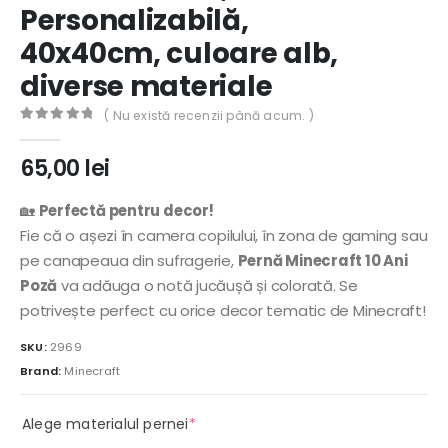
Personalizabilă,
40x40cm, culoare alb,
diverse materiale
( Nu există recenzii până acum. )
0
out of 5
65,00
lei
🏡
Perfectă pentru decor!
Fie că o așezi în camera copilului, în zona de gaming sau
pe canapeaua din sufragerie,
Pernă Minecraft 10 Ani
Poză
va adăuga o notă jucăușă și colorată. Se
potrivește perfect cu orice decor tematic de Minecraft!
SKU:
2969
Brand:
Minecraft
(required)
Alege materialul pernei
*