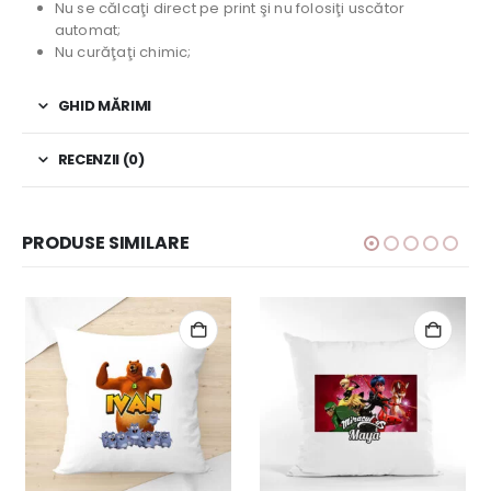
Nu se călcaţi direct pe print şi nu folosiţi uscător
automat;
Nu curăţaţi chimic;
GHID MĂRIMI
RECENZII (0)
PRODUSE SIMILARE