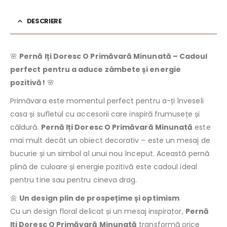
DESCRIERE
🌸
Pernă Iți Doresc O Primăvară Minunată – Cadoul
perfect pentru a aduce zâmbete și energie
pozitivă!
🌸
Primăvara este momentul perfect pentru a-ți înveseli
casa și sufletul cu accesorii care inspiră frumusețe și
căldură.
Pernă Iți Doresc O Primăvară Minunată
este
mai mult decât un obiect decorativ – este un mesaj de
bucurie și un simbol al unui nou început. Această pernă
plină de culoare și energie pozitivă este cadoul ideal
pentru tine sau pentru cineva drag.
🌼
Un design plin de prospețime și optimism
Cu un design floral delicat și un mesaj inspirator,
Pernă
Iți Doresc O Primăvară Minunată
transformă orice