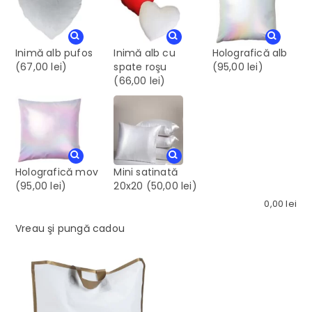
Inimă alb pufos
Inimă alb cu
Holografică alb
(67,00 lei)
spate roşu
(95,00 lei)
(66,00 lei)
Holografică mov
Mini satinată
(95,00 lei)
20x20
(50,00 lei)
0,00
lei
Vreau şi pungă cadou