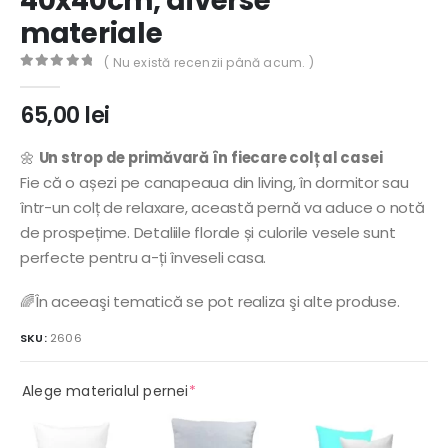
40x40cm, diverse
materiale
( Nu există recenzii până acum. )
0
out of 5
65,00
lei
🌼
Un strop de primăvară în fiecare colț al casei
Fie că o așezi pe canapeaua din living, în dormitor sau
într-un colț de relaxare, această pernă va aduce o notă
de prospețime. Detaliile florale și culorile vesele sunt
perfecte pentru a-ți înveseli casa.
🌈În aceeaşi tematică se pot realiza şi alte produse.
SKU:
2606
(required)
Alege materialul pernei
*