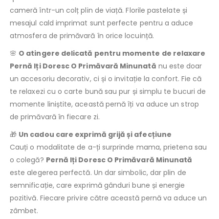
cameră într-un colț plin de viață. Florile pastelate și
mesajul cald imprimat sunt perfecte pentru a aduce
atmosfera de primăvară în orice locuință.
🌸
O atingere delicată pentru momente de relaxare
Pernă Iți Doresc O Primăvară Minunată
nu este doar
un accesoriu decorativ, ci și o invitație la confort. Fie că
te relaxezi cu o carte bună sau pur și simplu te bucuri de
momente liniștite, această pernă îți va aduce un strop
de primăvară în fiecare zi.
🎁
Un cadou care exprimă grijă și afecțiune
Cauți o modalitate de a-ți surprinde mama, prietena sau
o colegă?
Pernă Iți Doresc O Primăvară Minunată
este alegerea perfectă. Un dar simbolic, dar plin de
semnificație, care exprimă gânduri bune și energie
pozitivă. Fiecare privire către această pernă va aduce un
zâmbet.