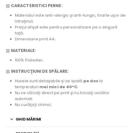
▧
CARACTERISTICI PERNE:
Materialul este anti-alergic şi anti-fungic, foarte uşor de
întreţinut;
Preţul afişat este pentru personalizare pe o singură
faţă;
Dimensiune print A4;
▧
MATERIALE:
100% Poliester;
▧
INSTRUCŢIUNI DE SPĂLARE:
Husele sunt detaşabile şi se spală
pe dos
la
temperaturi
mai mici de 40°C
;
Nu se călcaţi direct pe print şi nu folosiţi uscător
automat;
Nu curăţaţi chimic;
GHID MĂRIMI