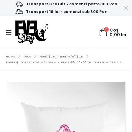
Transport Gratuit
• comenzi peste 300 Ron
Transport 16 lei
• comenzi sub 300 Ron
0
Coş
0,00
lei
HOME
SHOP
MĂRŢIŞOR
,
PERNE MĂRŢIŞOR
PERNA IȚI DORESC O PRIMĂVARĂ MINUNATĂ #6, 40X40CM, DIVERSE MATERIALE