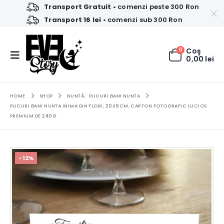
Transport Gratuit
• comenzi peste 300 Ron
Transport 16 lei
• comenzi sub 300 Ron
0
Coş
0,00
lei
HOME
SHOP
NUNTĂ
,
PLICURI BANI NUNTA
PLICURI BANI NUNTA INIMA DIN FLORI, 20X9CM, CARTON FOTOGRAFIC LUCIOS
PREMIUM DE 240G
-12%