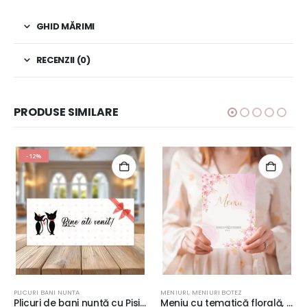
GHID MĂRIMI
RECENZII (0)
PRODUSE SIMILARE
-12%
PLICURI BANI NUNTA
MENIURI
,
MENIURI BOTEZ
Plicuri de bani nuntă cu Pisici, Cats Love, carton de lux, 20x9cm
Meniu cu tematică florală, Flori de cireş, pentru botez sau nuntă, 20x14cm, carton lucios de 300g/m²