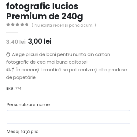
fotografic lucios
Premium de 240g
( Nu există recenzii până acum. )
0
out of 5
Prețul
Prețul
3,00
lei
3,40
lei
inițial
curent
a
este:
💍 Alege plicuri de bani pentru nunta din carton
fost:
3,00 lei.
fotografic de cea mai buna calitate!
3,40 lei.
👰🤵 În aceeaşi tematică se pot realiza şi alte produse
de papetărie.
SKU:
774
Personalizare nume
Mesaj faţă plic