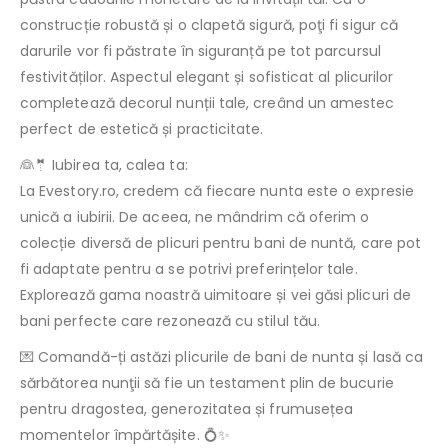
construcție robustă și o clapetă sigură, poţi fi sigur că
darurile vor fi păstrate în siguranță pe tot parcursul
festivităților. Aspectul elegant și sofisticat al plicurilor
completează decorul nunții tale, creând un amestec
perfect de estetică și practicitate.
👰🤵 Iubirea ta, calea ta:
La Evestory.ro, credem că fiecare nunta este o expresie
unică a iubirii. De aceea, ne mândrim că oferim o
colecție diversă de plicuri pentru bani de nuntă, care pot
fi adaptate pentru a se potrivi preferințelor tale.
Explorează gama noastră uimitoare și vei găsi plicuri de
bani perfecte care rezonează cu stilul tău.
💌 Comandă-ți astăzi plicurile de bani de nunta și lasă ca
sărbătorea nunţii să fie un testament plin de bucurie
pentru dragostea, generozitatea și frumusețea
momentelor împărtășite. 💍✨