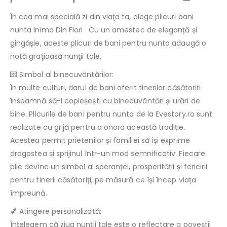
În cea mai specială zi din viaţa ta, alege plicuri bani
nunta Inima Din Flori . Cu un amestec de eleganță și
gingășie, aceste plicuri de bani pentru nunta adaugă o
notă graţioasă nunţii tale.
💌 Simbol al binecuvântărilor:
În multe culturi, darul de bani oferit tinerilor căsătoriți
înseamnă să-i copleșești cu binecuvântări și urări de
bine. Plicurile de bani pentru nunta de la Evestory.ro sunt
realizate cu grijă pentru a onora această tradiție.
Acestea permit prietenilor și familiei să își exprime
dragostea și sprijinul într-un mod semnificativ. Fiecare
plic devine un simbol al speranței, prosperității și fericirii
pentru tinerii căsătoriți, pe măsură ce își încep viața
împreună.
💕 Atingere personalizată:
Înțelegem că ziua nunții tale este o reflectare a poveștii