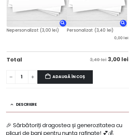
Nepersonalizat
(3,00 lei)
Personalizat
(3,40 lei)
0,00
lei
3,00
lei
Total
3,40 lei
ADAUGĂ ÎN COȘ
DESCRIERE
🎉 Sărbătoriți dragostea și generozitatea cu
plicuri de bani pentru nunta rafinate! 💕💰