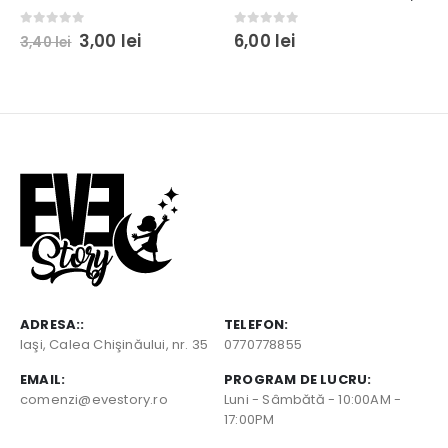
Prețul
Prețul
0
out of 5
0
out of 5
3,00
lei
6,00
lei
3,40
lei
inițial
curent
a
este:
fost:
3,00 lei.
3,40 lei.
ADRESA::
TELEFON:
Iaşi, Calea Chişinăului, nr. 35
0770778855
EMAIL:
PROGRAM DE LUCRU:
comenzi@evestory.ro
Luni - Sâmbătă - 10:00AM -
17:00PM