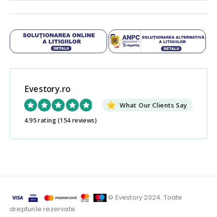
Evestory.ro
What Our Clients Say
4.95 rating
(154 reviews)
© Evestory 2024. Toate
drepturile rezervate.