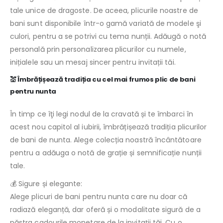
tale unice de dragoste. De aceea, plicurile noastre de
bani sunt disponibile într-o gamă variată de modele şi
culori, pentru a se potrivi cu tema nunții. Adăugă o notă
personală prin personalizarea plicurilor cu numele,
inițialele sau un mesaj sincer pentru invitații tăi.
💒 Îmbrățișează tradiția cu cel mai frumos plic de bani
pentru nunta
În timp ce îţi legi nodul de la cravată și te îmbarci în
acest nou capitol al iubirii, îmbrățișează tradiția plicurilor
de bani de nunta. Alege colecția noastră încântătoare
pentru a adăuga o notă de grație și semnificație nunții
tale.
💰 Sigure și elegante:
Alege plicuri de bani pentru nunta care nu doar că
radiază eleganță, dar oferă și o modalitate sigură de a
păstra cadourile monetare de la invitații tăi. Cu o