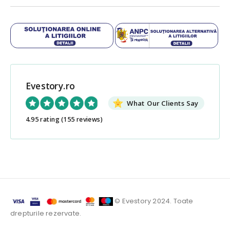
Evestory.ro
What Our Clients Say
4.95 rating
(155 reviews)
© Evestory 2024. Toate
drepturile rezervate.