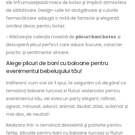
ele înfrumuseţează masa de botez şi implicit atmosfera
de sărbătoare. Design-urile lor atrăgătoare și culorile
fermecătoare adaugă o notă de fantezie și eleganță
oricărui decor pentru botez.
✨Răsfoieşte colecția noastră de
plicuri bani botez
și
descoperă plicul perfect care aduce bucurie, caracter
practic și sentimente sincere.
Alege plicuri de bani cu baloane pentru
evenimentul bebeluşului tău!
Indiferent cum vrei să îi spui, te asigurăm că alegând ca
tematică baloane turcoaz si fluturi watercolor pentru
evenimentul tău, vei avea un party elegant, rafinat,
agreat, minunat, adorat, animat, lăudat, stilat, aclamat și
mai ales, de neuitat!
Realizate într-o tematică deosebită şi potrivite pentru
fetiţe, plicurile pentru bani cu baloane turcoaz si fluturi