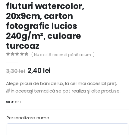
fluturi watercolor,
20x9cm, carton
fotografic lucios
240g/m², culoare
turcoaz
( Nu există recenzii până acum. )
0
out of 5
Prețul
Prețul
2,40
lei
3,30
lei
inițial
curent
a
este:
Alege plicuri de bani de lux, la cel mai accesibil preţ.
fost:
2,40 lei.
🌈În aceeaşi tematică se pot realiza şi alte produse.
3,30 lei.
SKU:
651
Personalizare nume