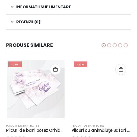
INFORMAȚII SUPLIMENTARE
RECENZII (0)
PRODUSE SIMILARE
-27%
-27%
PLICURI DE BANI BOTEZ
PLICURI DE BANI BOTEZ
Plicuri de bani botez Orhidei, 20x9cm, fundal mov, carton lucios 240g/m², folosit si ca place card
Plicuri cu animăluţe Safari pentru botez, 20x9cm, carton lucios 240g, culoare verde, folosit si ca place card