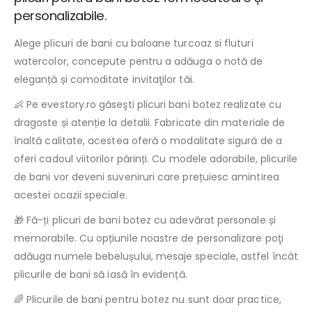
personalizabile.
Alege plicuri de bani cu baloane turcoaz si fluturi
watercolor, concepute pentru a adăuga o notă de
eleganță și comoditate invitaţilor tăi.
👶 Pe evestory.ro găseşti plicuri bani botez realizate cu
dragoste și atenție la detalii. Fabricate din materiale de
înaltă calitate, acestea oferă o modalitate sigură de a
oferi cadoul viitorilor părinți. Cu modele adorabile, plicurile
de bani vor deveni suveniruri care prețuiesc amintirea
acestei ocazii speciale.
🎁 Fă-ți plicuri de bani botez cu adevărat personale și
memorabile. Cu opțiunile noastre de personalizare poţi
adăuga numele bebelușului, mesaje speciale, astfel încât
plicurile de bani să iasă în evidență.
🌈 Plicurile de bani pentru botez nu sunt doar practice,