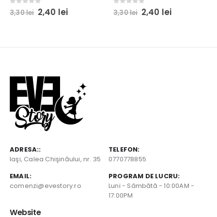
Prețul
Prețul
Prețul
Prețul
0
out of 5
0
out of 5
2,40
lei
2,40
lei
3,30
lei
3,30
lei
inițial
curent
inițial
curent
a
este:
a
este:
fost:
2,40 lei.
fost:
2,40 lei.
3,30 lei.
3,30 lei.
ADRESA::
TELEFON:
Iaşi, Calea Chişinăului, nr. 35
0770778855
EMAIL:
PROGRAM DE LUCRU:
comenzi@evestory.ro
Luni - Sâmbătă - 10:00AM -
17:00PM
Website