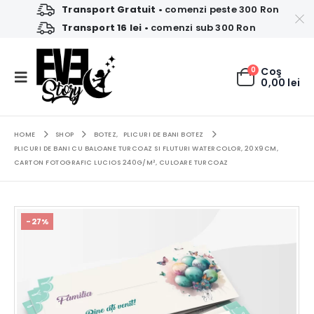
Transport Gratuit
• comenzi peste 300 Ron
Transport 16 lei
• comenzi sub 300 Ron
0
Coş
0,00
lei
HOME
SHOP
BOTEZ
,
PLICURI DE BANI BOTEZ
PLICURI DE BANI CU BALOANE TURCOAZ SI FLUTURI WATERCOLOR, 20X9CM,
CARTON FOTOGRAFIC LUCIOS 240G/M², CULOARE TURCOAZ
-27%