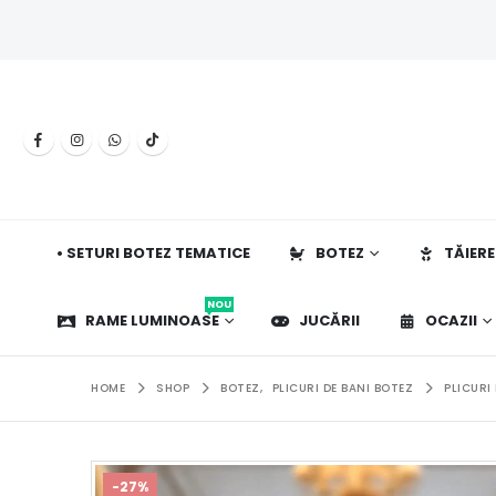
• SETURI BOTEZ TEMATICE
BOTEZ
TĂIERE
NOU
RAME LUMINOASE
JUCĂRII
OCAZII
HOME
SHOP
BOTEZ
,
PLICURI DE BANI BOTEZ
PLICURI
-27%