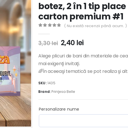
botez, 2 în 1 tip pla
carton premium #1
( Nu există recenzii până acum. )
0
out of 5
Prețul
Prețul
2,40
lei
3,30
lei
inițial
curent
a
este:
Alege plicuri de bani din materiale de cea
fost:
2,40 lei.
mai exigenţi invitaţi.
3,30 lei.
🌈În aceeaşi tematică se pot realiza şi al
SKU:
1435
Brand:
Prinţesa Belle
Personalizare nume