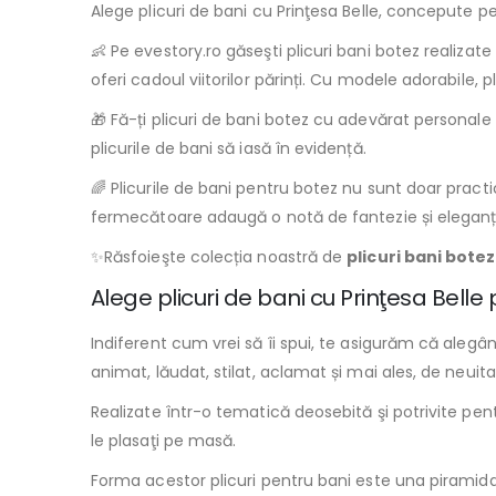
Alege plicuri de bani cu Prinţesa Belle, concepute p
👶 Pe evestory.ro găseşti plicuri bani botez realizat
oferi cadoul viitorilor părinți. Cu modele adorabile, 
🎁 Fă-ți plicuri de bani botez cu adevărat personal
plicurile de bani să iasă în evidență.
🌈 Plicurile de bani pentru botez nu sunt doar pract
fermecătoare adaugă o notă de fantezie și eleganță
✨Răsfoieşte colecția noastră de
plicuri bani botez
Alege plicuri de bani cu Prinţesa Belle 
Indiferent cum vrei să îi spui, te asigurăm că alegâ
animat, lăudat, stilat, aclamat și mai ales, de neuita
Realizate într-o tematică deosebită şi potrivite pen
le plasaţi pe masă.
Forma acestor plicuri pentru bani este una piramidal