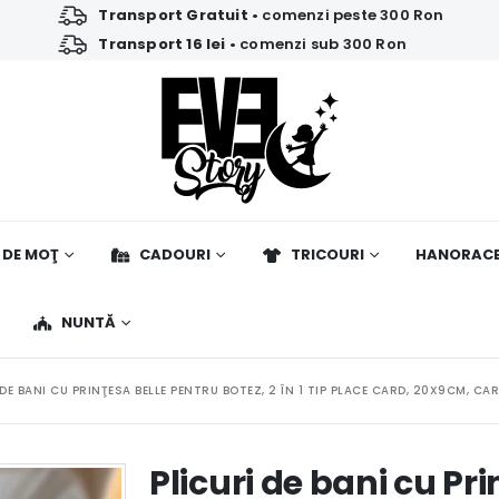
Transport Gratuit
• comenzi peste 300 Ron
Transport 16 lei
• comenzi sub 300 Ron
 DE MOŢ
CADOURI
TRICOURI
HANORAC
NUNTĂ
 DE BANI CU PRINŢESA BELLE PENTRU BOTEZ, 2 ÎN 1 TIP PLACE CARD, 20X9CM, C
Plicuri de bani cu Pr