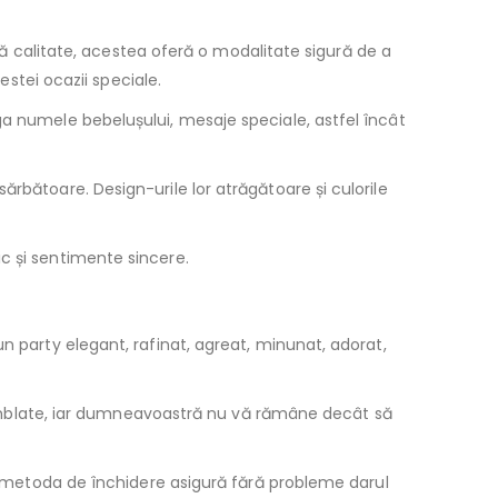
ltă calitate, acestea oferă o modalitate sigură de a
estei ocazii speciale.
ga numele bebelușului, mesaje speciale, astfel încât
ărbătoare. Design-urile lor atrăgătoare și culorile
c și sentimente sincere.
n party elegant, rafinat, agreat, minunat, adorat,
 asamblate, iar dumneavoastră nu vă rămâne decât să
şi metoda de închidere asigură fără probleme darul