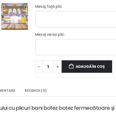
Mesaj faţă plic
Mesaj verso plic
ADAUGĂ ÎN COȘ
IMENTARE
RECENZII (0)
ui cu plicuri bani botez botez fermecătoare și 