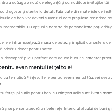
entru a adăuga o notă de eleganță și comoditate invitaţilor tăi.
e cu dragoste și atenție la detalii. Fabricate din materiale de îna
plicurile de bani vor deveni suveniruri care prețuiesc amintirea ac
e și memorabile. Cu opțiunile noastre de personalizare poţi adău
ice, ele înfrumuseţează masa de botez şi implicit atmosfera de s
 oricărui decor pentru botez.
și descoperă plicul perfect care aduce bucurie, caracter practi
pentru evenimentul fetiţei tale!
nd ca tematică Prinţesa Belle pentru evenimentul tău, vei avea u
t!
tru fetiţe, plicurile pentru bani cu Prinţesa Belle sunt livrate
ă şi se personalizează ambele feţe. Interiorul plicului de bani 