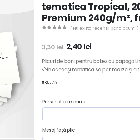
tematica Tropical, 2
Premium 240g/m², f
( Nu există recenzii până acum. )
0
out of 5
Prețul
Prețul
2,40
lei
3,30
lei
inițial
curent
a
este:
Plicuri de bani pentru botez cu papagal, i
fost:
2,40 lei.
🌈În aceeaşi tematică se pot realiza şi al
3,30 lei.
SKU:
713
Personalizare nume
Mesaj faţă plic