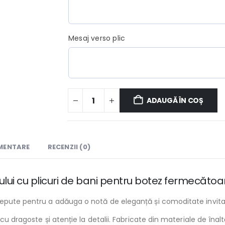
Mesaj verso plic
ADAUGĂ ÎN COȘ
IMENTARE
RECENZII (0)
ui cu plicuri de bani pentru botez fermecătoare
epute pentru a adăuga o notă de eleganță și comoditate invitaţi
e cu dragoste și atenție la detalii. Fabricate din materiale de îna