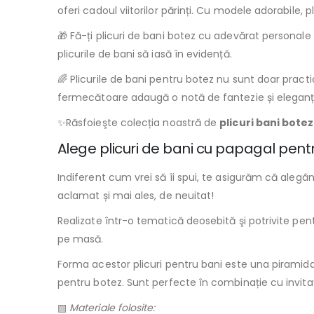
oferi cadoul viitorilor părinți. Cu modele adorabile, 
🎁 Fă-ți plicuri de bani botez cu adevărat personal
plicurile de bani să iasă în evidență.
🌈 Plicurile de bani pentru botez nu sunt doar pract
fermecătoare adaugă o notă de fantezie și eleganță
✨Răsfoieşte colecția noastră de
plicuri bani botez
Alege plicuri de bani cu papagal pent
Indiferent cum vrei să îi spui, te asigurăm că alegân
aclamat și mai ales, de neuitat!
Realizate într-o tematică deosebită şi potrivite pen
pe masă.
Forma acestor plicuri pentru bani este una piramidal
pentru botez. Sunt perfecte în combinație cu invita
▧
Materiale folosite: