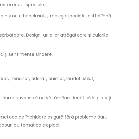
estei ocazii speciale.
ga numele bebelușului, mesaje speciale, astfel încât
ărbătoare. Design-urile lor atrăgătoare și culorile
c și sentimente sincere.
eat, minunat, adorat, animat, lăudat, stilat,
, iar dumneavoastră nu vă rămâne decât să le plasaţi
şi metoda de închidere asigură fără probleme darul
adouri cu tematica tropical.