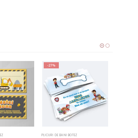
-27%
-27%
BOTEZ
PLICURI DE BANI BOTEZ
PLICURI DE 