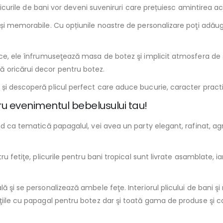
plicurile de bani vor deveni suveniruri care prețuiesc amintirea ac
e și memorabile. Cu opțiunile noastre de personalizare poţi adău
ice, ele înfrumuseţează masa de botez şi implicit atmosfera de s
 oricărui decor pentru botez.
și descoperă plicul perfect care aduce bucurie, caracter practi
ru evenimentul bebelusului tau!
d ca tematică papagalul, vei avea un party elegant, rafinat, agr
tru fetiţe, plicurile pentru bani tropical sunt livrate asamblate
ă şi se personalizează ambele feţe. Interiorul plicului de bani 
ţiile cu papagal pentru botez dar şi toată gama de produse şi c