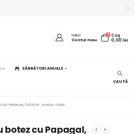
0
Coş
Hello!
Contul meu
0,00
lei
E
SĂRBĂTORI ANUALE
CAUTĂ
UCIOS PREMIUM 240G/M², FUNDAL CREM
ru botez cu Papagal,