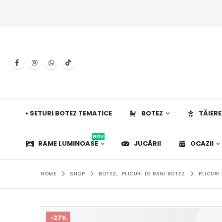
• SETURI BOTEZ TEMATICE
BOTEZ
TĂIERE
NOU
RAME LUMINOASE
JUCĂRII
OCAZII
HOME
SHOP
BOTEZ
,
PLICURI DE BANI BOTEZ
PLICURI
-27%