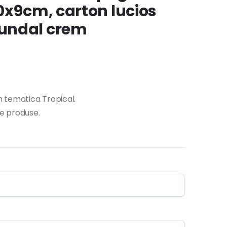
0x9cm, carton lucios
undal crem
n tematica Tropical.
te produse.