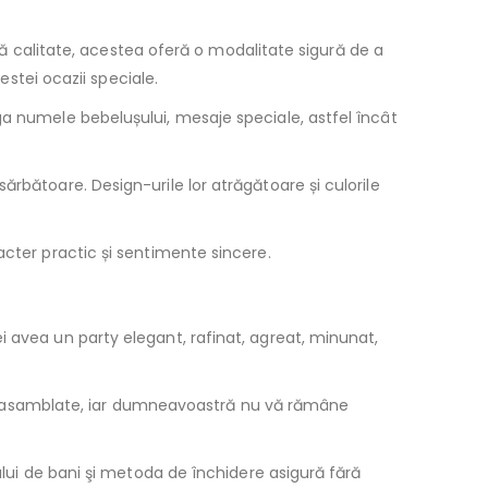
ltă calitate, acestea oferă o modalitate sigură de a
estei ocazii speciale.
ga numele bebelușului, mesaje speciale, astfel încât
ărbătoare. Design-urile lor atrăgătoare și culorile
acter practic și sentimente sincere.
i avea un party elegant, rafinat, agreat, minunat,
rate asamblate, iar dumneavoastră nu vă rămâne
ului de bani şi metoda de închidere asigură fără