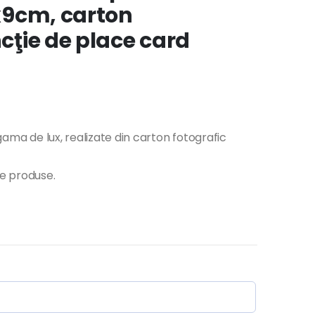
0x9cm, carton
ncţie de place card
 gama de lux, realizate din carton fotografic
te produse.