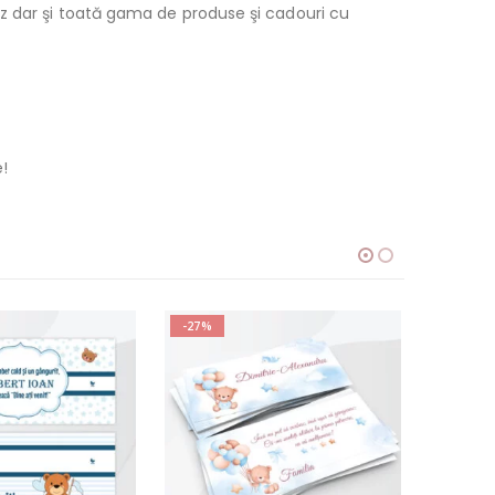
z dar şi toată gama de produse şi cadouri cu
e!
-27%
-27%