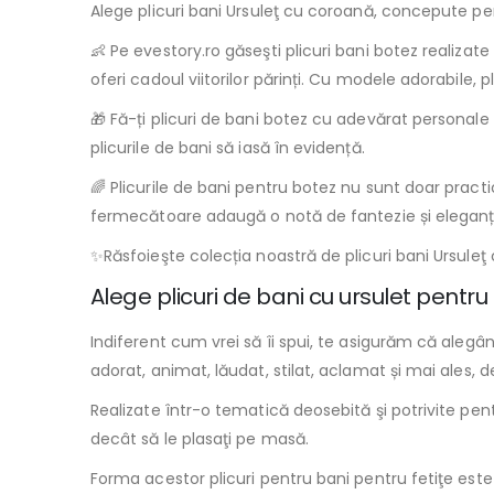
Alege plicuri bani Ursuleţ cu coroană, concepute pen
👶 Pe evestory.ro găseşti plicuri bani botez realizat
oferi cadoul viitorilor părinți. Cu modele adorabile, 
🎁 Fă-ți plicuri de bani botez cu adevărat personal
plicurile de bani să iasă în evidență.
🌈 Plicurile de bani pentru botez nu sunt doar pract
fermecătoare adaugă o notă de fantezie și eleganță
✨Răsfoieşte colecția noastră de plicuri bani Ursuleţ
Alege plicuri de bani cu ursulet pentru
Indiferent cum vrei să îi spui, te asigurăm că aleg
adorat, animat, lăudat, stilat, aclamat și mai ales, d
Realizate într-o tematică deosebită şi potrivite pen
decât să le plasaţi pe masă.
Forma acestor plicuri pentru bani pentru fetiţe este