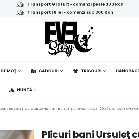
Transport Gratuit
• comenzi peste 300 Ron
Transport 16 lei
• comenzi sub 300 Ron
 DE MOŢ
CADOURI
TRICOURI
HANORAC
NUNTĂ
 BANI URSULEŢ CU COROANĂ PENTRU FETIŢE, FUNDAL ROZ, 20X9CM, CARTON FOT
Plicuri bani Ursuleţ