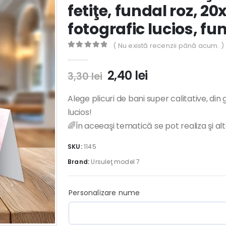
fetiţe, fundal roz, 2
fotografic lucios, fu
( Nu există recenzii până acum. )
0
out of 5
Prețul
Prețul
2,40
lei
3,30
lei
inițial
curent
a
este:
Alege plicuri de bani super calitative, din
fost:
2,40 lei.
lucios!
3,30 lei.
🌈În aceeaşi tematică se pot realiza şi al
SKU:
1145
Brand:
Ursuleţ model 7
Personalizare nume