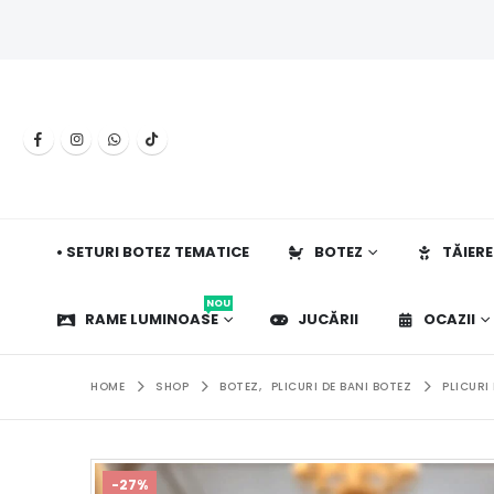
• SETURI BOTEZ TEMATICE
BOTEZ
TĂIERE
NOU
RAME LUMINOASE
JUCĂRII
OCAZII
HOME
SHOP
BOTEZ
,
PLICURI DE BANI BOTEZ
PLICURI
-27%