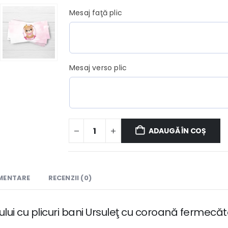
Mesaj faţă plic
Mesaj verso plic
ADAUGĂ ÎN COȘ
IMENTARE
RECENZII (0)
ui cu plicuri bani Ursuleţ cu coroană fermecăto