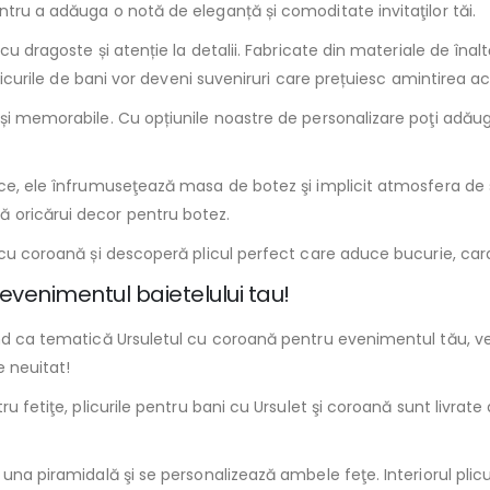
tru a adăuga o notă de eleganță și comoditate invitaţilor tăi.
e cu dragoste și atenție la detalii. Fabricate din materiale de îna
plicurile de bani vor deveni suveniruri care prețuiesc amintirea ac
e și memorabile. Cu opțiunile noastre de personalizare poţi adău
ice, ele înfrumuseţează masa de botez şi implicit atmosfera de s
 oricărui decor pentru botez.
 cu coroană și descoperă plicul perfect care aduce bucurie, car
 evenimentul baietelului tau!
ând ca tematică Ursuletul cu coroană pentru evenimentul tău, ve
e neuitat!
tru fetiţe, plicurile pentru bani cu Ursulet şi coroană sunt liv
 una piramidală şi se personalizează ambele feţe. Interiorul plic