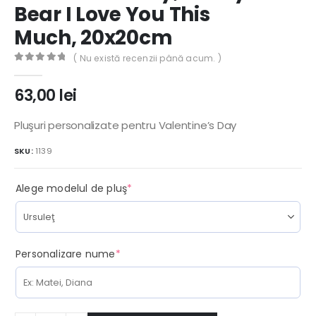
Bear I Love You This
Much, 20x20cm
( Nu există recenzii până acum. )
0
out of 5
63,00
lei
Pluşuri personalizate pentru Valentine’s Day
SKU:
1139
(required)
Alege modelul de pluş
*
(required)
Personalizare nume
*