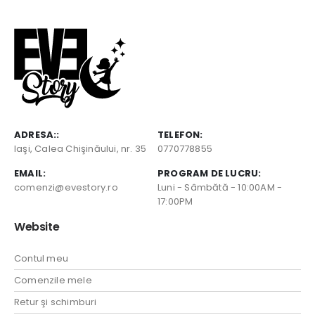
ADRESA::
TELEFON:
Iaşi, Calea Chişinăului, nr. 35
0770778855
EMAIL:
PROGRAM DE LUCRU:
comenzi@evestory.ro
Luni - Sâmbătă - 10:00AM -
17:00PM
Website
Contul meu
Comenzile mele
Retur şi schimburi