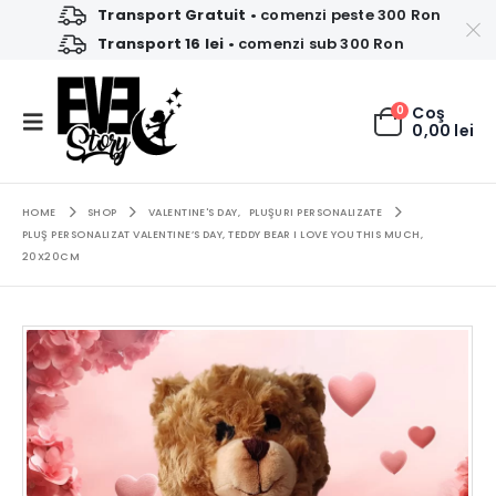
Transport Gratuit
• comenzi peste 300 Ron
Transport 16 lei
• comenzi sub 300 Ron
0
Coş
0,00
lei
HOME
SHOP
VALENTINE'S DAY
,
PLUŞURI PERSONALIZATE
PLUŞ PERSONALIZAT VALENTINE’S DAY, TEDDY BEAR I LOVE YOU THIS MUCH,
20X20CM