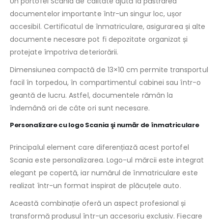
Un portofel Scania de calitate ajută la păstrarea
documentelor importante într-un singur loc, ușor
accesibil. Certificatul de înmatriculare, asigurarea și alte
documente necesare pot fi depozitate organizat și
protejate împotriva deteriorării.
Dimensiunea compactă de 13×10 cm permite transportul
facil în torpedou, în compartimentul cabinei sau într-o
geantă de lucru. Astfel, documentele rămân la
îndemână ori de câte ori sunt necesare.
Personalizare cu logo Scania şi număr de înmatriculare
Principalul element care diferențiază acest portofel
Scania este personalizarea. Logo-ul mărcii este integrat
elegant pe copertă, iar numărul de înmatriculare este
realizat într-un format inspirat de plăcuțele auto.
Această combinație oferă un aspect profesional și
transformă produsul într-un accesoriu exclusiv. Fiecare