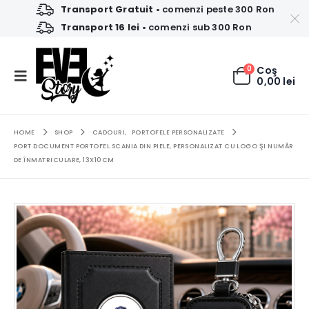
Transport Gratuit
• comenzi peste 300 Ron
Transport 16 lei
• comenzi sub 300 Ron
0
Coş
0,00
lei
HOME
SHOP
CADOURI
,
PORTOFELE PERSONALIZATE
PORT DOCUMENT PORTOFEL SCANIA DIN PIELE, PERSONALIZAT CU LOGO ŞI NUMĂR
DE ÎNMATRICULARE, 13X10CM