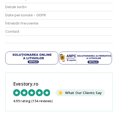
Detalii livrări
Date personale - GDPR
Întrebări frecvente
Contact
Evestory.ro
What Our Clients Say
4.95 rating
(154 reviews)