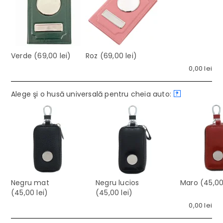
Verde
(69,00 lei)
Roz
(69,00 lei)
0,00
lei
Alege şi o husă universală pentru cheia auto:
?
Negru mat
Negru lucios
Maro
(45,00 
(45,00 lei)
(45,00 lei)
0,00
lei