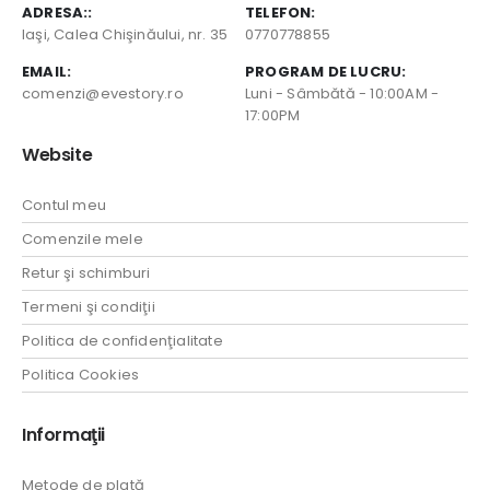
ADRESA::
TELEFON:
Iaşi, Calea Chişinăului, nr. 35
0770778855
EMAIL:
PROGRAM DE LUCRU:
comenzi@evestory.ro
Luni - Sâmbătă - 10:00AM -
17:00PM
Website
Contul meu
Comenzile mele
Retur şi schimburi
Termeni şi condiţii
Politica de confidenţialitate
Politica Cookies
Informaţii
Metode de plată