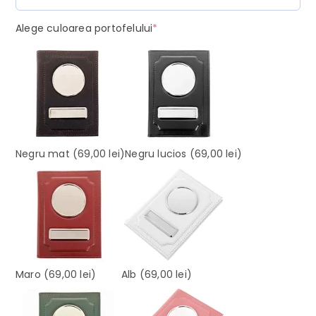
(required)
Alege culoarea portofelului
*
Negru mat
(69,00 lei)
Negru lucios
(69,00 lei)
Maro
(69,00 lei)
Alb
(69,00 lei)