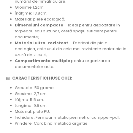
numărul de înmatriculare;
Grosime 1,2cm;
Înălţime: 13,8cm;
Material: piele ecologică;
Dimensiuni compacte
– Ideal pentru depozitare în
torpedou sau buzunar, oferă spaţiu suficient pentru
documente;
Material ultra-rezistent
– Fabricat din piele
ecologica, este unul din cele mai rezistente materiale la
uzură de zi cu zi;
Compartimente multiple
pentru organizarea
documentelor auto;
▧
CARACTERISTICI HUSE CHEI:
Greutate: 50 grame;
Grosime: 2,7 cm;
Lăţime: 5,5 cm;
Lungime: 9,5 cm;
Material: piele PU;
Inchidere: Fermoar metalic perimetral cu zipper-pull;
Prindere: Carabină metalică argintie.