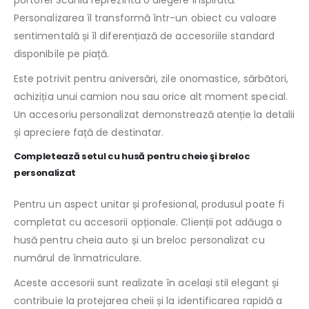
portofel Scania reprezintă o alegere inspirată.
Personalizarea îl transformă într-un obiect cu valoare
sentimentală și îl diferențiază de accesoriile standard
disponibile pe piață.
Este potrivit pentru aniversări, zile onomastice, sărbători,
achiziția unui camion nou sau orice alt moment special.
Un accesoriu personalizat demonstrează atenție la detalii
și apreciere față de destinatar.
Completează setul cu husă pentru cheie şi breloc
personalizat
Pentru un aspect unitar și profesional, produsul poate fi
completat cu accesorii opționale. Clienții pot adăuga o
husă pentru cheia auto și un breloc personalizat cu
numărul de înmatriculare.
Aceste accesorii sunt realizate în același stil elegant și
contribuie la protejarea cheii și la identificarea rapidă a