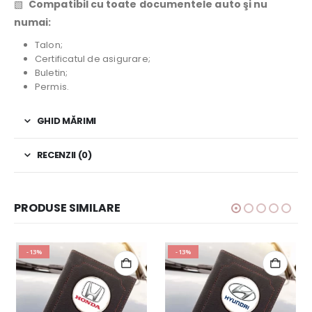
▧
Compatibil cu toate documentele auto şi nu
numai:
Talon;
Certificatul de asigurare;
Buletin;
Permis.
GHID MĂRIMI
RECENZII (0)
PRODUSE SIMILARE
-13%
-13%