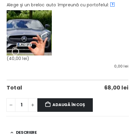
Alege şi un breloc auto împreună cu portofelul:
?
(40,00 lei)
0,00
lei
Total
68,00
lei
ADAUGĂ ÎN COȘ
DESCRIERE