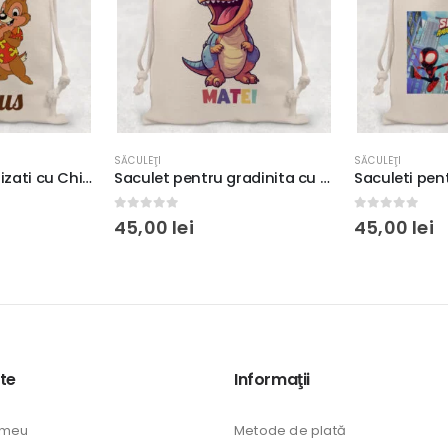
SĂCULEŢI
SĂCULEŢI
Saculet pentru gradinita cu Dinozaur, 32x40cm, material canvas Premium, rezistent, cadou copii
Saculeti pentru gradinita cu Spidey, 32x40cm, material canvas Premium, rezistent, cadou copii
0
out of 5
0
out of 5
45,00
lei
45,00
lei
te
Informaţii
 meu
Metode de plată