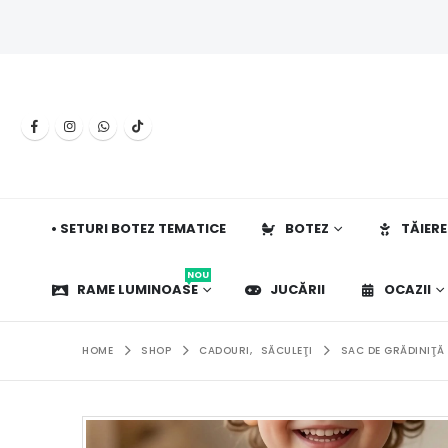
• SETURI BOTEZ TEMATICE
BOTEZ
TĂIERE
NOU
RAME LUMINOASE
JUCĂRII
OCAZII
HOME
SHOP
CADOURI
,
SĂCULEŢI
SAC DE GRĂDINIŢĂ