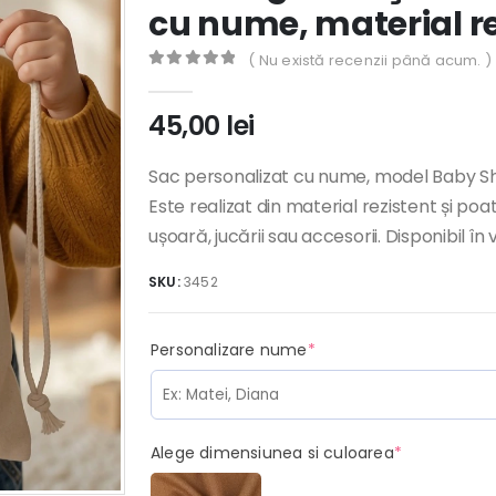
cu nume, material re
( Nu există recenzii până acum. )
0
out of 5
45,00
lei
Sac personalizat cu nume, model Baby Shar
Este realizat din material rezistent și poa
ușoară, jucării sau accesorii. Disponibil în 
SKU:
3452
(required)
Personalizare nume
*
(required)
Alege dimensiunea si culoarea
*