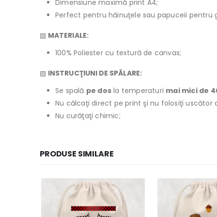
Dimensiune maximă print A4;
Perfect pentru hăinuţele sau papuceii pentru g
▧
MATERIALE:
100% Poliester cu textură de canvas;
▧
INSTRUCŢIUNI DE SPĂLARE:
Se spală
pe dos
la temperaturi
mai mici de 
Nu călcaţi direct pe print şi nu folosiţi uscăto
Nu curăţaţi chimic;
PRODUSE SIMILARE