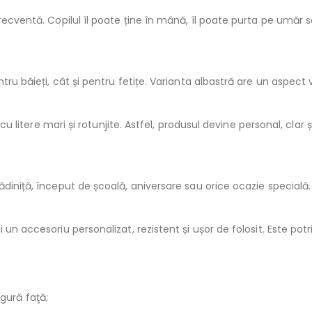
recventă. Copilul îl poate ține în mână, îl poate purta pe umăr sa
tru băieți, cât și pentru fetițe. Varianta albastră are un aspect 
 cu litere mari și rotunjite. Astfel, produsul devine personal, clar ș
diniță, început de școală, aniversare sau orice ocazie specială. E
un accesoriu personalizat, rezistent și ușor de folosit. Este potri
ngură faţă;