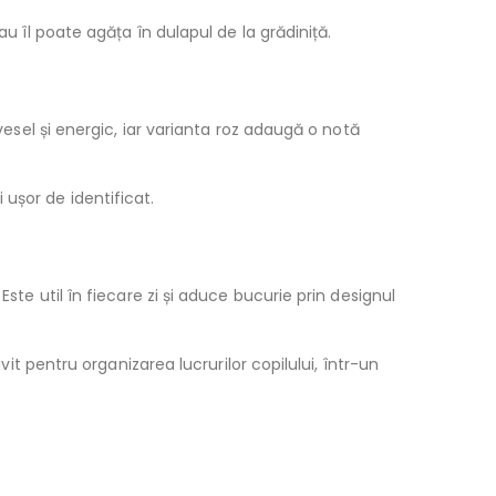
u îl poate agăța în dulapul de la grădiniță.
vesel și energic, iar varianta roz adaugă o notă
i ușor de identificat.
ste util în fiecare zi și aduce bucurie prin designul
vit pentru organizarea lucrurilor copilului, într-un