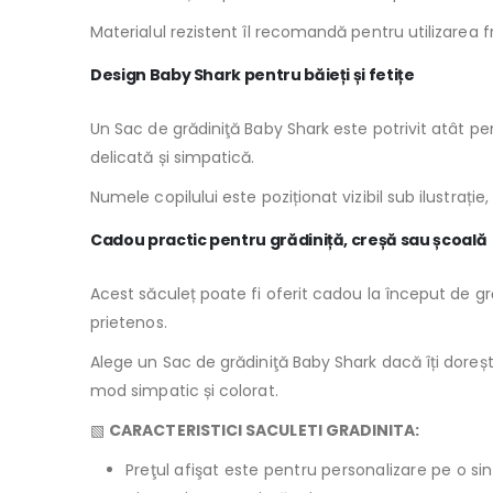
Materialul rezistent îl recomandă pentru utilizarea f
Design Baby Shark pentru băieți și fetițe
Un Sac de grădiniţă Baby Shark este potrivit atât pen
delicată și simpatică.
Numele copilului este poziționat vizibil sub ilustrație,
Cadou practic pentru grădiniță, creșă sau școală
Acest săculeț poate fi oferit cadou la început de gră
prietenos.
Alege un Sac de grădiniţă Baby Shark dacă îți dorești 
mod simpatic și colorat.
▧
CARACTERISTICI SACULETI GRADINITA:
Preţul afişat este pentru personalizare pe o si