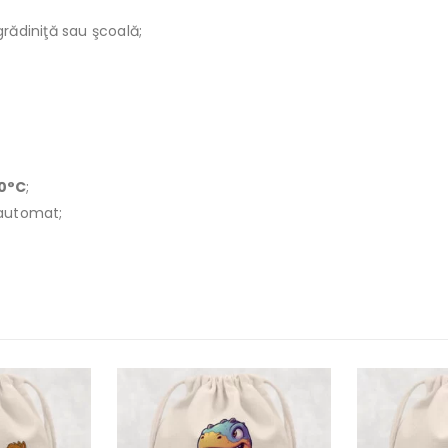
rădiniţă sau şcoală;
40°C
;
r automat;