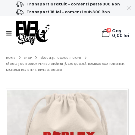
Transport Gratuit
• comenzi peste 300 Ron
Transport 16 lei
• comenzi sub 300 Ron
0
Coş
0,00
lei
HOME
SHOP
SĂCULEŢI
,
CADOURI COPII
SĂCULEŢ CU ROBLOX PENTRU GRĂDINIŢĂ SAU ŞCOALĂ, BUMBAC SAU POLIESTER,
MATERIAL REZISTENT, DIVERSE CULORI