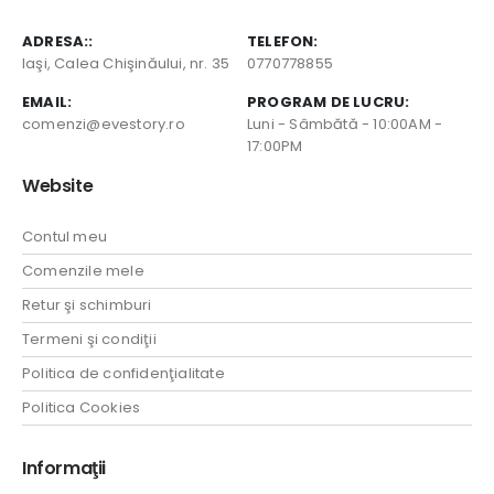
ADRESA::
TELEFON:
Iaşi, Calea Chişinăului, nr. 35
0770778855
EMAIL:
PROGRAM DE LUCRU:
comenzi@evestory.ro
Luni - Sâmbătă - 10:00AM -
17:00PM
Website
Contul meu
Comenzile mele
Retur şi schimburi
Termeni şi condiţii
Politica de confidenţialitate
Politica Cookies
Informaţii