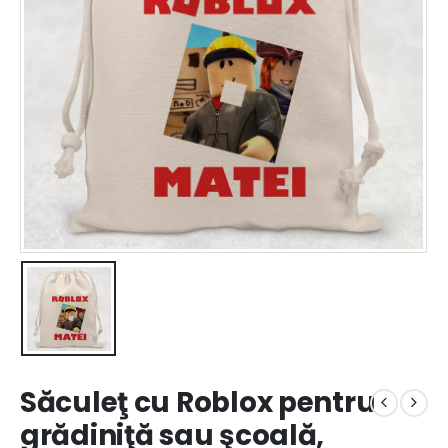
Săculeţ cu Roblox pentru
grădiniţă sau şcoală,