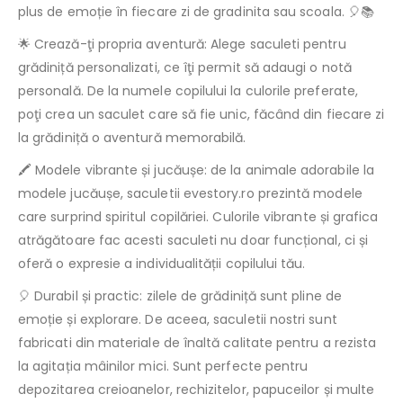
plus de emoție în fiecare zi de gradinita sau scoala. 🎈📚
🌟 Crează-ţi propria aventură: Alege saculeti pentru
grădiniță personalizati, ce îţi permit să adaugi o notă
personală. De la numele copilului la culorile preferate,
poţi crea un saculet care să fie unic, făcând din fiecare zi
la grădiniță o aventură memorabilă.
🖍️ Modele vibrante și jucăușe: de la animale adorabile la
modele jucăușe, saculetii evestory.ro prezintă modele
care surprind spiritul copilăriei. Culorile vibrante și grafica
atrăgătoare fac acesti saculeti nu doar funcțional, ci și
oferă o expresie a individualității copilului tău.
🎈 Durabil și practic: zilele de grădiniță sunt pline de
emoție și explorare. De aceea, saculetii nostri sunt
fabricati din materiale de înaltă calitate pentru a rezista
la agitația mâinilor mici. Sunt perfecte pentru
depozitarea creioanelor, rechizitelor, papuceilor și multe