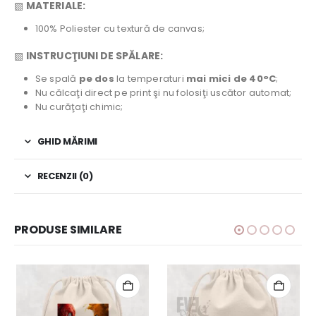
▧
MATERIALE:
100% Poliester cu textură de canvas;
▧
INSTRUCŢIUNI DE SPĂLARE:
Se spală
pe dos
la temperaturi
mai mici de 40°C
;
Nu călcaţi direct pe print şi nu folosiţi uscător automat;
Nu curăţaţi chimic;
GHID MĂRIMI
RECENZII (0)
PRODUSE SIMILARE