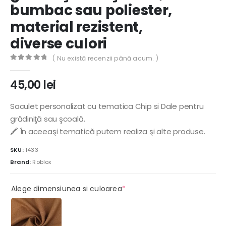
bumbac sau poliester,
material rezistent,
diverse culori
( Nu există recenzii până acum. )
0
out of 5
45,00
lei
Saculet personalizat cu tematica Chip si Dale pentru
grădiniţă sau şcoală.
🖍️ În aceeaşi tematică putem realiza şi alte produse.
SKU:
1433
Brand:
Roblox
(required)
Alege dimensiunea si culoarea
*