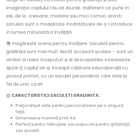
imaginația copilului tău să zburde. Indiferent ce pune în
ele, de la creioane, markere sau mici comori, acesti
saculeti sunt o modalitate încântătoare de a-i introduce
în lumea minunată a învățării.
📚 Pregătește scena pentru învățare: Saculetii pentru
grădiniță sunt mai mult decât accesorii școlare – sunt un
simbol al noilor începuturi și al descoperirilor interesante.
Ajută-ţi copilul să-și înceapă călătoria educațională cu
piciorul potrivit, cu un saculet personalizat care este la
fel de unic ca el!
▧
CARACTERISTICI SACULETI GRADINITA:
Preţul afişat este pentru personalizare pe o singură
faţă;
Dimensiune maximă print A4;
Perfect pentru hăinuţele sau papuceii pentru grădiniţă
sau şcoală;