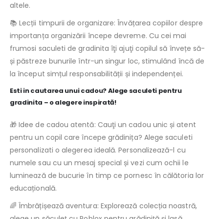
altele.
📚 Lecții timpurii de organizare: Învățarea copiilor despre
importanța organizării începe devreme. Cu cei mai
frumosi saculeti de gradinita îţi ajuţi copilul să învețe să-
și păstreze bunurile într-un singur loc, stimulând încă de
la început simțul responsabilității și independenței.
Esti in cautarea unui cadou? Alege saculeti pentru
gradinita – o alegere inspirată!
🎁 Idee de cadou atentă: Cauţi un cadou unic și atent
pentru un copil care începe grădinița? Alege saculeti
personalizati o alegerea ideală. Personalizează-l cu
numele sau cu un mesaj special și vezi cum ochii le
luminează de bucurie în timp ce pornesc în călătoria lor
educațională.
🌈 Îmbrățișează aventura: Explorează colecția noastră,
alege un săculeţ cu Roblox pentru grădiniţă și lasă