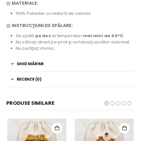
▧
MATERIALE:
100% Poliester cu textură de canvas;
▧
INSTRUCŢIUNI DE SPĂLARE:
Se spală
pe dos
la temperaturi
mai mici de 40°C
;
Nu călcaţi direct pe print şi nu folosiţi uscător automat;
Nu curăţaţi chimic;
GHID MĂRIMI
RECENZII (0)
PRODUSE SIMILARE