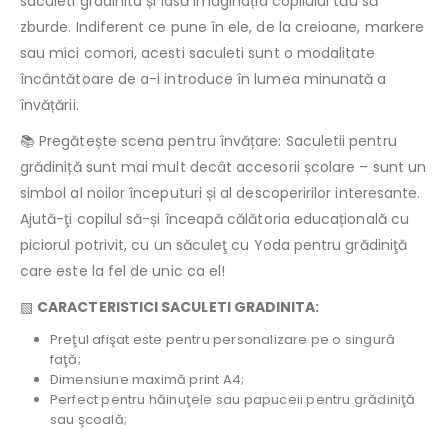
saculeti gradinita și lasă imaginația copilului tău să
zburde. Indiferent ce pune în ele, de la creioane, markere
sau mici comori, acesti saculeti sunt o modalitate
încântătoare de a-i introduce în lumea minunată a
învățării.
📚 Pregătește scena pentru învățare: Saculetii pentru
grădiniță sunt mai mult decât accesorii școlare – sunt un
simbol al noilor începuturi și al descoperirilor interesante.
Ajută-ţi copilul să-și înceapă călătoria educațională cu
piciorul potrivit, cu un săculeţ cu Yoda pentru grădiniţă
care este la fel de unic ca el!
▧
CARACTERISTICI SACULETI GRADINITA:
Preţul afişat este pentru personalizare pe o singură
faţă;
Dimensiune maximă print A4;
Perfect pentru hăinuţele sau papuceii pentru grădiniţă
sau şcoală;