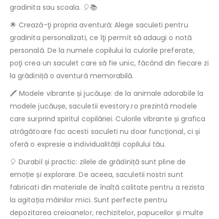
gradinita sau scoala. 🎈📚
🌟 Crează-ţi propria aventură: Alege saculeti pentru
gradinita personalizati, ce îţi permit să adaugi o notă
personală. De la numele copilului la culorile preferate,
poţi crea un saculet care să fie unic, făcând din fiecare zi
la grădiniță o aventură memorabilă.
🖍️ Modele vibrante și jucăușe: de la animale adorabile la
modele jucăușe, saculetii evestory.ro prezintă modele
care surprind spiritul copilăriei. Culorile vibrante și grafica
atrăgătoare fac acesti saculeti nu doar funcțional, ci și
oferă o expresie a individualității copilului tău.
🎈 Durabil și practic: zilele de grădiniță sunt pline de
emoție și explorare. De aceea, saculetii nostri sunt
fabricati din materiale de înaltă calitate pentru a rezista
la agitația mâinilor mici. Sunt perfecte pentru
depozitarea creioanelor, rechizitelor, papuceilor și multe