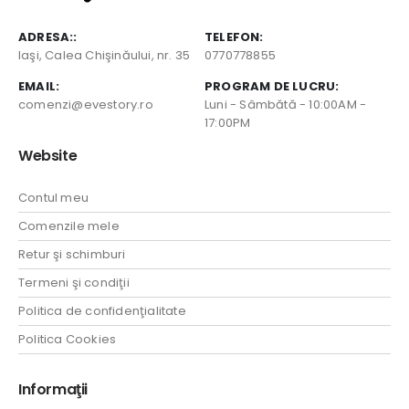
ADRESA::
TELEFON:
Iaşi, Calea Chişinăului, nr. 35
0770778855
EMAIL:
PROGRAM DE LUCRU:
comenzi@evestory.ro
Luni - Sâmbătă - 10:00AM -
17:00PM
Website
Contul meu
Comenzile mele
Retur şi schimburi
Termeni şi condiţii
Politica de confidenţialitate
Politica Cookies
Informaţii