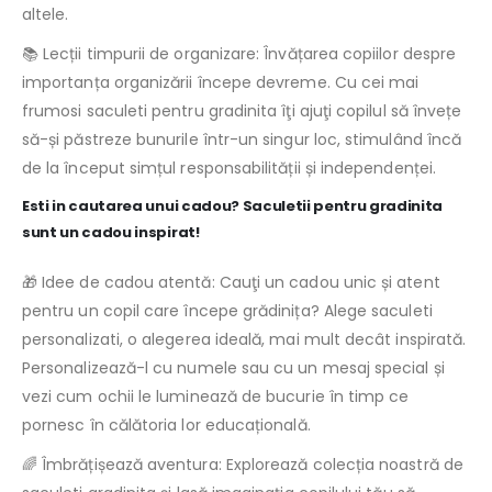
altele.
📚 Lecții timpurii de organizare: Învățarea copiilor despre
importanța organizării începe devreme. Cu cei mai
frumosi saculeti pentru gradinita îţi ajuţi copilul să învețe
să-și păstreze bunurile într-un singur loc, stimulând încă
de la început simțul responsabilității și independenței.
Esti in cautarea unui cadou? Saculetii pentru gradinita
sunt un cadou inspirat!
🎁 Idee de cadou atentă: Cauţi un cadou unic și atent
pentru un copil care începe grădinița? Alege saculeti
personalizati, o alegerea ideală, mai mult decât inspirată.
Personalizează-l cu numele sau cu un mesaj special și
vezi cum ochii le luminează de bucurie în timp ce
pornesc în călătoria lor educațională.
🌈 Îmbrățișează aventura: Explorează colecția noastră de