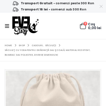
Transport Gratuit
• comenzi peste 300 Ron
Transport 16 lei
• comenzi sub 300 Ron
0
Coş
0,00
lei
HOME
SHOP
CADOURI
,
SĂCULEŢI
SĂCULEŢ CU YODA PENTRU GRĂDINIŢĂ SAU ŞCOALĂ, MATERIAL REZISTENT,
BUMBAC SAU POLIESTER, DIVERSE DIMENSIUNI