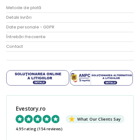
Metode de plată
Detalii livrări
Date personale - GDPR
Întrebări frecvente
Contact
Evestory.ro
What Our Clients Say
4.95 rating
(154 reviews)