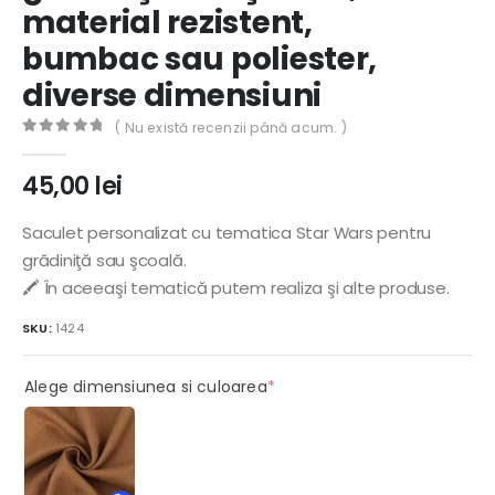
material rezistent,
bumbac sau poliester,
diverse dimensiuni
( Nu există recenzii până acum. )
0
out of 5
45,00
lei
Saculet personalizat cu tematica Star Wars pentru
grădiniţă sau şcoală.
🖍️ În aceeaşi tematică putem realiza şi alte produse.
SKU:
1424
(required)
Alege dimensiunea si culoarea
*