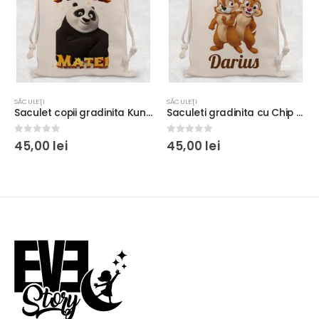
SĂCULEŢI
SĂCULEŢI
Saculet copii gradinita Kung Fu Panda, 32x40cm, material canvas Premium, rezistent, cadou copii
Saculeti gradinita cu Chip si Dale personalizati, 32x40cm, material canvas Premium, rezistent, cadou copii
0
out of 5
0
out of 5
45,00
lei
45,00
lei