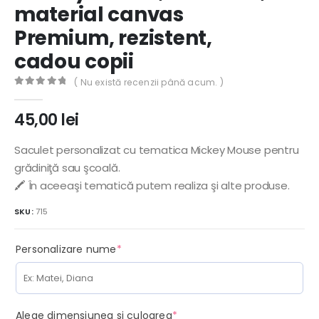
material canvas
Premium, rezistent,
cadou copii
( Nu există recenzii până acum. )
0
out of 5
45,00
lei
Saculet personalizat cu tematica Mickey Mouse pentru
grădiniţă sau şcoală.
🖍️ În aceeaşi tematică putem realiza şi alte produse.
SKU:
715
(required)
Personalizare nume
*
(required)
Alege dimensiunea si culoarea
*