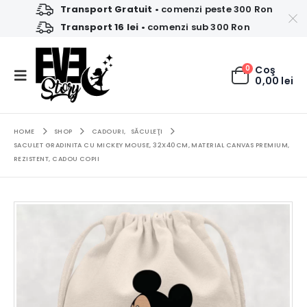
Transport Gratuit
• comenzi peste 300 Ron
Transport 16 lei
• comenzi sub 300 Ron
0
Coş
0,00
lei
HOME
SHOP
CADOURI
,
SĂCULEŢI
SACULET GRADINITA CU MICKEY MOUSE, 32X40CM, MATERIAL CANVAS PREMIUM,
REZISTENT, CADOU COPII