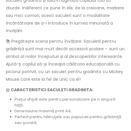
saculeti gradinita și lasă imaginația copilului tău să
zburde. Indiferent ce pune în ele, de la creioane, markere
sau mici comori, acesti saculeti sunt o modalitate
încântătoare de a-i introduce în lumea minunată a
învățării.
📚 Pregătește scena pentru învățare: Saculetii pentru
grădiniță sunt mai mult decât accesorii școlare – sunt un
simbol al noilor începuturi și al descoperirilor interesante.
Ajută-ţi copilul să-și înceapă călătoria educațională cu
piciorul potrivit, cu un saculet pentru gradinita cu Mickey
Mouse care este la fel de unic ca el!
▧
CARACTERISTICI SACULETI GRADINITA:
Preţul afişat este pentru personalizare pe o singură
faţă;
Dimensiune maximă print A4;
Perfect pentru hăinuţele sau papuceii pentru grădiniţă
sau şcoală;