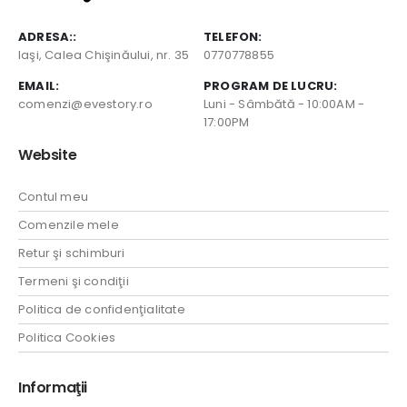
ADRESA::
TELEFON:
Iaşi, Calea Chişinăului, nr. 35
0770778855
EMAIL:
PROGRAM DE LUCRU:
comenzi@evestory.ro
Luni - Sâmbătă - 10:00AM -
17:00PM
Website
Contul meu
Comenzile mele
Retur şi schimburi
Termeni şi condiţii
Politica de confidenţialitate
Politica Cookies
Informaţii