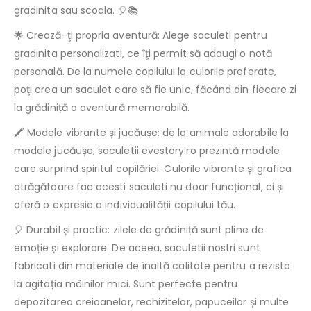
gradinita sau scoala. 🎈📚
🌟 Crează-ţi propria aventură: Alege saculeti pentru
gradinita personalizati, ce îţi permit să adaugi o notă
personală. De la numele copilului la culorile preferate,
poţi crea un saculet care să fie unic, făcând din fiecare zi
la grădiniță o aventură memorabilă.
🖍️ Modele vibrante și jucăușe: de la animale adorabile la
modele jucăușe, saculetii evestory.ro prezintă modele
care surprind spiritul copilăriei. Culorile vibrante și grafica
atrăgătoare fac acesti saculeti nu doar funcțional, ci și
oferă o expresie a individualității copilului tău.
🎈 Durabil și practic: zilele de grădiniță sunt pline de
emoție și explorare. De aceea, saculetii nostri sunt
fabricati din materiale de înaltă calitate pentru a rezista
la agitația mâinilor mici. Sunt perfecte pentru
depozitarea creioanelor, rechizitelor, papuceilor și multe