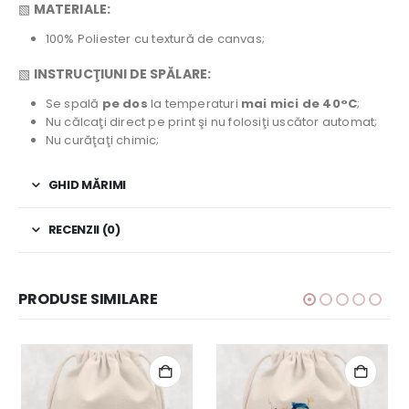
▧
MATERIALE:
100% Poliester cu textură de canvas;
▧
INSTRUCŢIUNI DE SPĂLARE:
Se spală
pe dos
la temperaturi
mai mici de 40°C
;
Nu călcaţi direct pe print şi nu folosiţi uscător automat;
Nu curăţaţi chimic;
GHID MĂRIMI
RECENZII (0)
PRODUSE SIMILARE