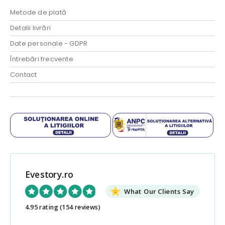
Metode de plată
Detalii livrări
Date personale - GDPR
Întrebări frecvente
Contact
Evestory.ro
What Our Clients Say
4.95 rating
(154 reviews)