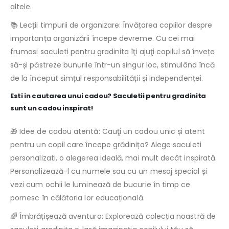
altele.
📚 Lecții timpurii de organizare: Învățarea copiilor despre
importanța organizării începe devreme. Cu cei mai
frumosi saculeti pentru gradinita îţi ajuţi copilul să învețe
să-și păstreze bunurile într-un singur loc, stimulând încă
de la început simțul responsabilității și independenței.
Esti in cautarea unui cadou? Saculetii pentru gradinita
sunt un cadou inspirat!
🎁 Idee de cadou atentă: Cauţi un cadou unic și atent
pentru un copil care începe grădinița? Alege saculeti
personalizati, o alegerea ideală, mai mult decât inspirată.
Personalizează-l cu numele sau cu un mesaj special și
vezi cum ochii le luminează de bucurie în timp ce
pornesc în călătoria lor educațională.
🌈 Îmbrățișează aventura: Explorează colecția noastră de