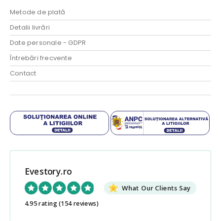
Metode de plată
Detalii livrări
Date personale - GDPR
Întrebări frecvente
Contact
Evestory.ro
What Our Clients Say
4.95 rating
(154 reviews)