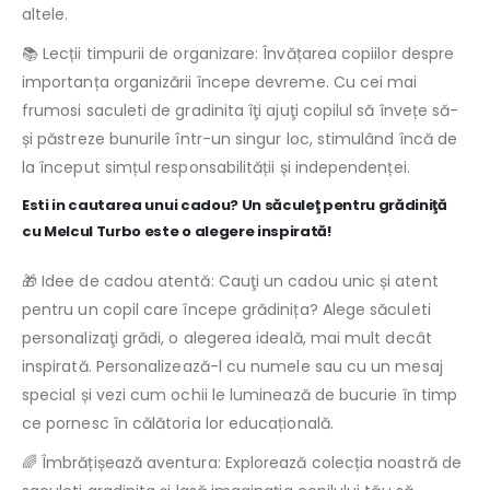
altele.
📚 Lecții timpurii de organizare: Învățarea copiilor despre
importanța organizării începe devreme. Cu cei mai
frumosi saculeti de gradinita îţi ajuţi copilul să învețe să-
și păstreze bunurile într-un singur loc, stimulând încă de
la început simțul responsabilității și independenței.
Esti in cautarea unui cadou? Un săculeţ pentru grădiniţă
cu Melcul Turbo este o alegere inspirată!
🎁 Idee de cadou atentă: Cauţi un cadou unic și atent
pentru un copil care începe grădinița? Alege săculeti
personalizaţi grădi, o alegerea ideală, mai mult decât
inspirată. Personalizează-l cu numele sau cu un mesaj
special și vezi cum ochii le luminează de bucurie în timp
ce pornesc în călătoria lor educațională.
🌈 Îmbrățișează aventura: Explorează colecția noastră de