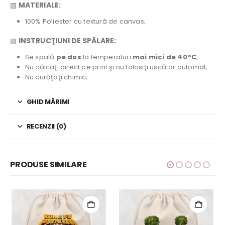
▧
MATERIALE:
100% Poliester cu textură de canvas;
▧
INSTRUCŢIUNI DE SPĂLARE:
Se spală
pe dos
la temperaturi
mai mici de 40°C
;
Nu călcaţi direct pe print şi nu folosiţi uscător automat;
Nu curăţaţi chimic;
GHID MĂRIMI
RECENZII (0)
PRODUSE SIMILARE