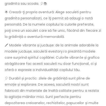
gradinita sau scoala. 🎈📚
🌟 Crează-ţi propria aventură: Alege saculeti pentru
gradinita personalizati, ce îţi permit să adaugi o notă
personală. De la numele copilului la culorile preferate,
poţi crea un saculet care să fie unic, făcând din fiecare zi
la grădiniță o aventură memorabilă.
🖍️ Modele vibrante și jucăușe: de la animale adorabile la
modele jucăușe, saculetii evestory.ro prezintă modele
care surprind spiritul copilăriei. Culorile vibrante și grafica
atrăgătoare fac acesti saculeti nu doar funcțional, ci și
oferă o expresie a individualității copilului tău.
🎈 Durabil și practic: zilele de grădiniță sunt pline de
emoție și explorare. De aceea, saculetii nostri sunt
fabricati din materiale de înaltă calitate pentru a rezista
la agitația mâinilor mici. Sunt perfecte pentru
depozitarea creioanelor, rechizitelor, papuceilor și multe