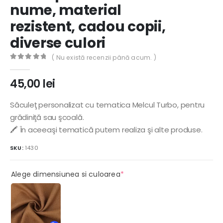
nume, material
rezistent, cadou copii,
diverse culori
( Nu există recenzii până acum. )
0
out of 5
45,00
lei
Săculeţ personalizat cu tematica Melcul Turbo, pentru
grădiniţă sau şcoală.
🖍️ În aceeaşi tematică putem realiza şi alte produse.
SKU:
1430
(required)
Alege dimensiunea si culoarea
*