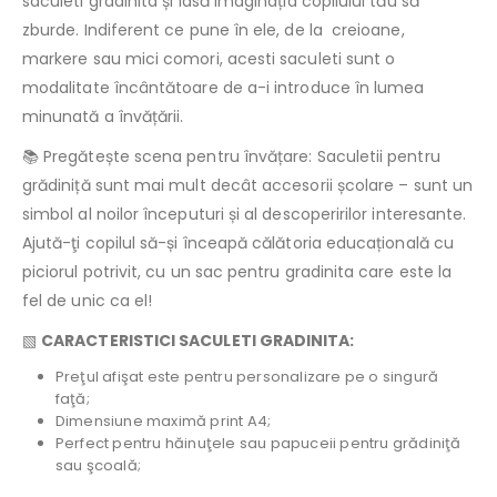
saculeti gradinita și lasă imaginația copilului tău să
zburde. Indiferent ce pune în ele, de la creioane,
markere sau mici comori, acesti saculeti sunt o
modalitate încântătoare de a-i introduce în lumea
minunată a învățării.
📚 Pregătește scena pentru învățare: Saculetii pentru
grădiniță sunt mai mult decât accesorii școlare – sunt un
simbol al noilor începuturi și al descoperirilor interesante.
Ajută-ţi copilul să-și înceapă călătoria educațională cu
piciorul potrivit, cu un sac pentru gradinita care este la
fel de unic ca el!
▧
CARACTERISTICI SACULETI GRADINITA:
Preţul afişat este pentru personalizare pe o singură
faţă;
Dimensiune maximă print A4;
Perfect pentru hăinuţele sau papuceii pentru grădiniţă
sau şcoală;