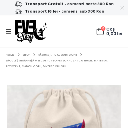
Transport Gratuit
• comenzi peste 300 Ron
Transport 16 lei
• comenzi sub 300 Ron
0
Coş
0,00
lei
HOME
SHOP
SĂCULEŢI
,
CADOURI COPII
SĂCULEŢ GRĂDINIŢĂ MELCUL TURBO PERSONALIZAT CU NUME, MATERIAL
REZISTENT, CADOU COPII, DIVERSE CULORI