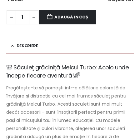
ADAUGĂ ÎN COȘ
DESCRIERE
🎒 Săculeţ grădiniţă Melcul Turbo: Acolo unde
începe fiecare aventură!🌈
Pregătește-te să pornești într-o călătorie colorată de
învățare și distracție cu cel mai frumos săculeţ pentru
grădiniţă Melcul Turbo. Acesti saculeti sunt mai mult
decât accesorii – sunt însoțitorii perfecti pentru primii
pași ai micuțului tău în lumea educației. Cu modele
personalizate și culori vibrante, alegerea unor saculeti
gradinita adaugă un plus de emoție în fiecare zi de