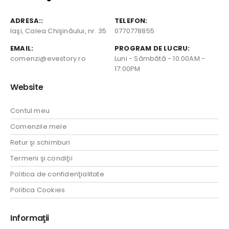
ADRESA::
TELEFON:
Iaşi, Calea Chişinăului, nr. 35
0770778855
EMAIL:
PROGRAM DE LUCRU:
comenzi@evestory.ro
Luni - Sâmbătă - 10:00AM -
17:00PM
Website
Contul meu
Comenzile mele
Retur şi schimburi
Termeni şi condiţii
Politica de confidenţialitate
Politica Cookies
Informaţii