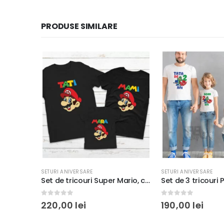
PRODUSE SIMILARE
SETURI ANIVERSARE
SETURI ANIVERSARE
Set de tricouri Super Mario, culoare neagră, rezistent la spălări, bumbac 100%, Regular Fit, model 1
Set de 3 tricouri PJ Masks – culoare albă, rezistent la spălări, bumbac 100%, Regular Fit, model 1
0
out of 5
0
out of 5
190,00
lei
220,00
lei