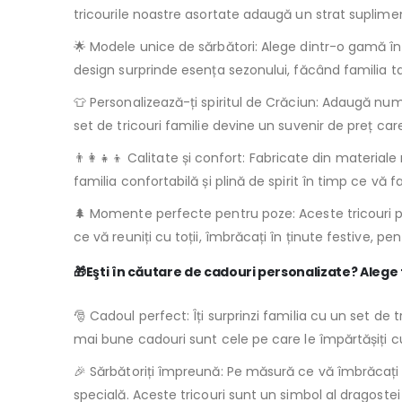
tricourile noastre asortate adaugă un strat suplimen
🌟 Modele unice de sărbători: Alege dintr-o gamă î
design surprinde esența sezonului, făcând familia t
👕 Personalizează-ți spiritul de Crăciun: Adaugă num
set de tricouri familie devine un suvenir de preț ca
👨‍👩‍👧‍👦 Calitate și confort: Fabricate din materia
familia confortabilă și plină de spirit în timp ce vă 
🌲 Momente perfecte pentru poze: Aceste tricouri p
ce vă reuniți cu toții, îmbrăcați în ținute festive, pen
🎁Eşti în căutare de cadouri personalizate? Alege 
🎅 Cadoul perfect: Îți surprinzi familia cu un set de
mai bune cadouri sunt cele pe care le împărtășiți cu c
🎉 Sărbătoriți împreună: Pe măsură ce vă îmbrăcați cu
specială. Aceste tricouri sunt un simbol al dragostei 