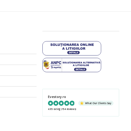
Evestory.ro
What Our Clients Say
4.95 rating
(154 reviews)