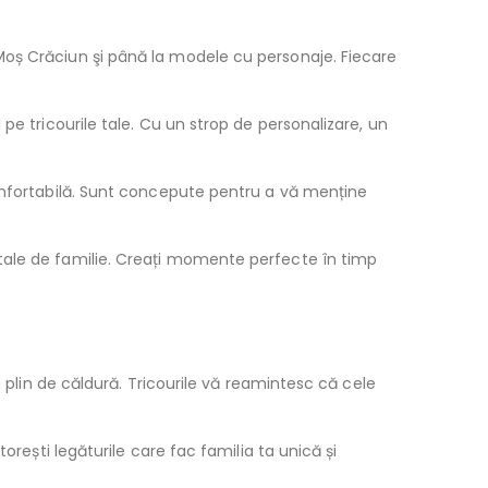
Moș Crăciun şi până la modele cu personaje. Fiecare
pe tricourile tale. Cu un strop de personalizare, un
re confortabilă. Sunt concepute pentru a vă menține
 tale de familie. Creați momente perfecte în timp
u plin de căldură. Tricourile vă reamintesc că cele
orești legăturile care fac familia ta unică și