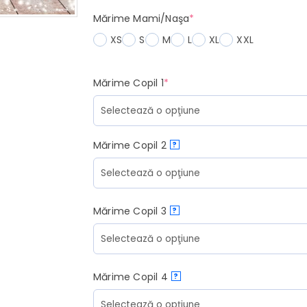
(required)
Mărime Mami/Naşa
*
XS
S
M
L
XL
XXL
(required)
Mărime Copil 1
*
Mărime Copil 2
?
Mărime Copil 3
?
Mărime Copil 4
?