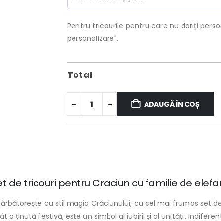
Pentru tricourile pentru care nu doriţi person
personalizare".
Total
ADAUGĂ ÎN COȘ
 de tricouri pentru Craciun cu familie de elefant
 sărbătorește cu stil magia Crăciunului, cu cel mai frumos set de
 o ținută festivă; este un simbol al iubirii și al unității. Indife