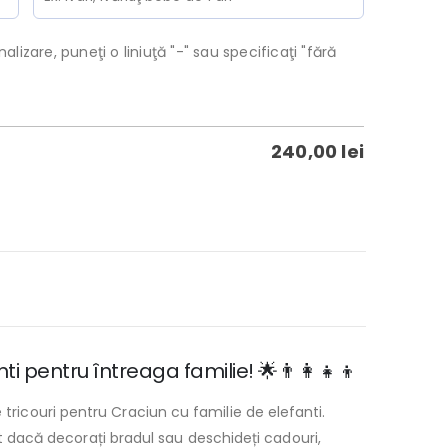
alizare, puneţi o liniuţă "-" sau specificaţi "fără
240,00
lei
i pentru întreaga familie! 🌟👨‍👩‍👧‍👦
 tricouri pentru Craciun cu familie de elefanti.
rent dacă decorați bradul sau deschideți cadouri,