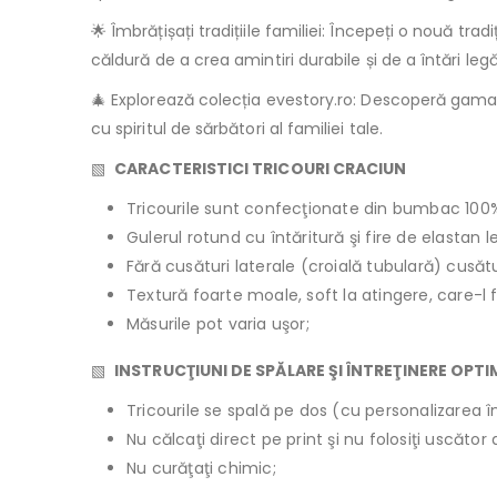
🌟 Îmbrățișați tradițiile familiei: Începeți o nouă tr
căldură de a crea amintiri durabile și de a întări le
🎄 Explorează colecția evestory.ro: Descoperă gama 
cu spiritul de sărbători al familiei tale.
▧
CARACTERISTICI TRICOURI CRACIUN
Tricourile sunt confecţionate din bumbac 100
Gulerul rotund cu întăritură şi fire de elastan 
Fără cusături laterale (croială tubulară) cusăt
Textură foarte moale, soft la atingere, care-l 
Măsurile pot varia uşor;
▧
INSTRUCŢIUNI DE SPĂLARE ŞI ÎNTREŢINERE OPT
Tricourile se spală pe dos (cu personalizarea în
Nu călcaţi direct pe print şi nu folosiţi uscăto
Nu curăţaţi chimic;