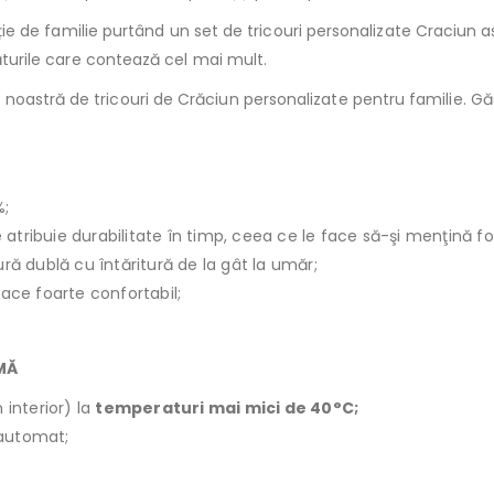
adiție de familie purtând un set de tricouri personalizate Craciun 
găturile care contează cel mai mult.
noastră de tricouri de Crăciun personalizate pentru familie. Gă
%;
le atribuie durabilitate în timp, ceea ce le face să-şi menţină f
ură dublă cu întăritură de la gât la umăr;
face foarte confortabil;
IMĂ
 interior) la
temperaturi mai mici de 40°C;
r automat;