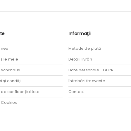
te
Informaţii
 meu
Metode de plată
ile mele
Detalii livrări
i schimburi
Date personale - GDPR
 şi condiţii
Întrebări frecvente
a de confidenţialitate
Contact
a Cookies