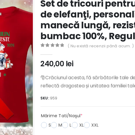
Set de tricouri pentr
de elefanţi, personal
manecă lungă, rezist
bumbac 100%, Regula
( Nu există recenzii până acum. )
0
out of 5
240,00
lei
🎅Crăciunul acesta, fă sărbătorile tale d
reflectă dragostea și unitatea familiei tal
SKU:
959
(required)
Mărime Tati/Naşul
*
S
M
L
XL
XXL