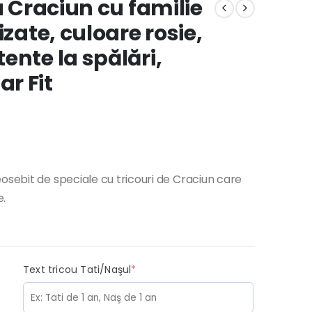
u Craciun cu familie
izate, culoare rosie,
ente la spălări,
r Fit
eosebit de speciale cu tricouri de Craciun care
e.
(required)
Text tricou Tati/Naşul
*