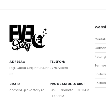
Websi
Contul
Comenz
Retur ş
ADRESA::
TELEFON:
Termeni
Iaşi, Calea Chişinăului, nr.
0770778855
35
Politic
Politic
EMAIL:
PROGRAM DE LUCRU:
comenzi@evestory.ro
Luni - Sâmbătă - 10:00AM
- 17:00PM