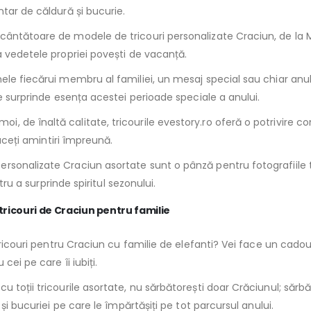
tar de căldură și bucurie.
ncântătoare de modele de tricouri personalizate Craciun, de la 
a vedetele propriei povești de vacanță.
ele fiecărui membru al familiei, un mesaj special sau chiar anul 
re surprinde esența acestei perioade speciale a anului.
le moi, de înaltă calitate, tricourile evestory.ro oferă o potrivi
faceți amintiri împreună.
ersonalizate Craciun asortate sunt o pânză pentru fotografiile
tru a surprinde spiritul sezonului.
tricouri de Craciun pentru familie
 tricouri pentru Craciun cu familie de elefanti? Vei face un cado
ei pe care îi iubiți.
 toții tricourile asortate, nu sărbătorești doar Crăciunul; sărbăt
și bucuriei pe care le împărtășiți pe tot parcursul anului.