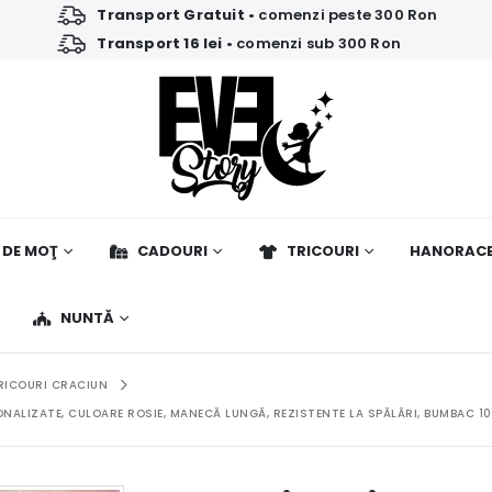
Transport Gratuit
• comenzi peste 300 Ron
Transport 16 lei
• comenzi sub 300 Ron
 DE MOŢ
CADOURI
TRICOURI
HANORAC
NUNTĂ
RICOURI CRACIUN
ONALIZATE, CULOARE ROSIE, MANECĂ LUNGĂ, REZISTENTE LA SPĂLĂRI, BUMBAC 10