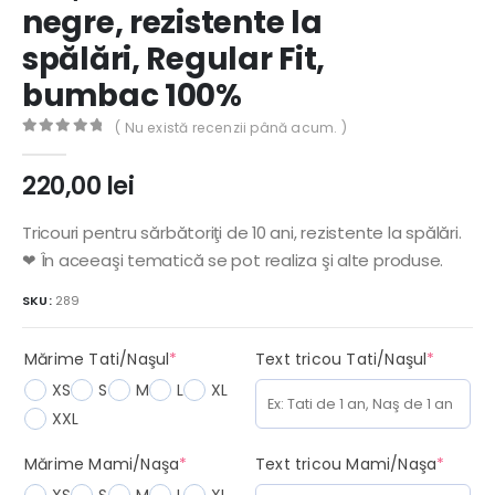
negre, rezistente la
spălări, Regular Fit,
bumbac 100%
( Nu există recenzii până acum. )
0
out of 5
220,00
lei
Tricouri pentru sărbătoriţi de 10 ani, rezistente la spălări.
❤ În aceeaşi tematică se pot realiza şi alte produse.
SKU:
289
(required)
(requir
Mărime Tati/Naşul
*
Text tricou Tati/Naşul
*
XS
S
M
L
XL
XXL
(required)
(requi
Mărime Mami/Naşa
*
Text tricou Mami/Naşa
*