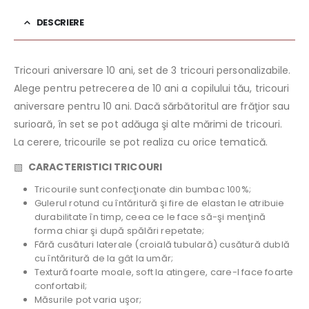
DESCRIERE
Tricouri aniversare 10 ani, set de 3 tricouri personalizabile.
Alege pentru petrecerea de 10 ani a copilului tău, tricouri
aniversare pentru 10 ani. Dacă sărbătoritul are frăţior sau
surioară, în set se pot adăuga şi alte mărimi de tricouri.
La cerere, tricourile se pot realiza cu orice tematică.
▧
CARACTERISTICI TRICOURI
Tricourile sunt confecţionate din bumbac 100%;
Gulerul rotund cu întăritură şi fire de elastan le atribuie
durabilitate în timp, ceea ce le face să-şi menţină
forma chiar şi după spălări repetate;
Fără cusături laterale (croială tubulară) cusătură dublă
cu întăritură de la gât la umăr;
Textură foarte moale, soft la atingere, care-l face foarte
confortabil;
Măsurile pot varia uşor;