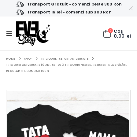
Transport Gratuit
• comenzi peste 300 Ron
Transport 16 lei
• comenzi sub 300 Ron
0
Coş
0,00
lei
HOME
SHOP
TRICOURI
,
SETURI ANIVERSARE
TRICOURI ANIVERSARE 10 ANI, SET DE 3 TRICOURI NEGRE, REZISTENTE LA SPĂLĂRI,
REGULAR FIT, BUMBAC 100%