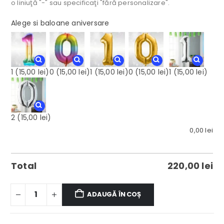
o liniuţă "-" sau specificaţi "fără personalizare".
Alege si baloane aniversare
1
(15,00 lei)
0
(15,00 lei)
1
(15,00 lei)
0
(15,00 lei)
1
(15,00 lei)
2
(15,00 lei)
0,00
lei
Total
220,00
lei
ADAUGĂ ÎN COȘ