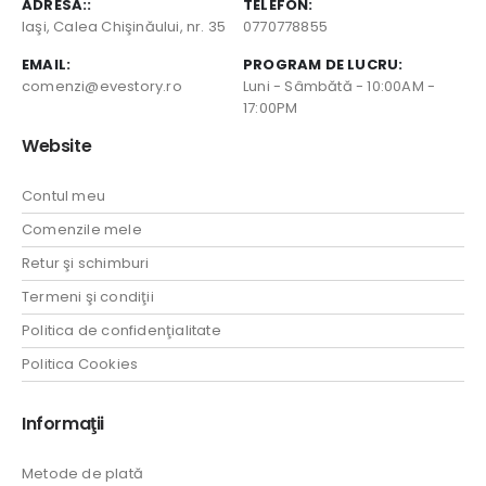
ADRESA::
TELEFON:
Iaşi, Calea Chişinăului, nr. 35
0770778855
EMAIL:
PROGRAM DE LUCRU:
comenzi@evestory.ro
Luni - Sâmbătă - 10:00AM -
17:00PM
Website
Contul meu
Comenzile mele
Retur şi schimburi
Termeni şi condiţii
Politica de confidenţialitate
Politica Cookies
Informaţii
Metode de plată