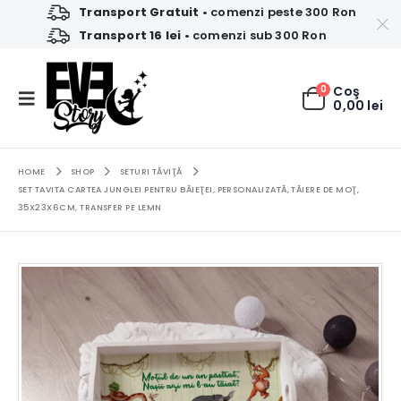
Transport Gratuit
• comenzi peste 300 Ron
Transport 16 lei
• comenzi sub 300 Ron
0
Coş
0,00
lei
HOME
SHOP
SETURI TĂVIŢĂ
SET TAVITA CARTEA JUNGLEI PENTRU BĂIEŢEI, PERSONALIZATĂ, TĂIERE DE MOŢ,
35X23X6CM, TRANSFER PE LEMN