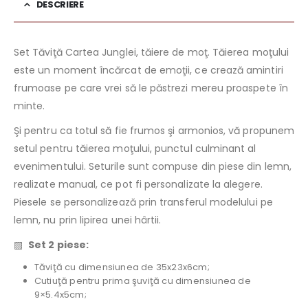
DESCRIERE
Set Tăviţă Cartea Junglei, tăiere de moţ. Tăierea moţului
este un moment încărcat de emoţii, ce crează amintiri
frumoase pe care vrei să le păstrezi mereu proaspete în
minte.
Şi pentru ca totul să fie frumos şi armonios, vă propunem
setul pentru tăierea moţului, punctul culminant al
evenimentului. Seturile sunt compuse din piese din lemn,
realizate manual, ce pot fi personalizate la alegere.
Piesele se personalizează prin transferul modelului pe
lemn, nu prin lipirea unei hârtii.
▧
Set 2 piese:
Tăviţă cu dimensiunea de 35x23x6cm;
Cutiuţă pentru prima şuviţă cu dimensiunea de
9×5.4x5cm;