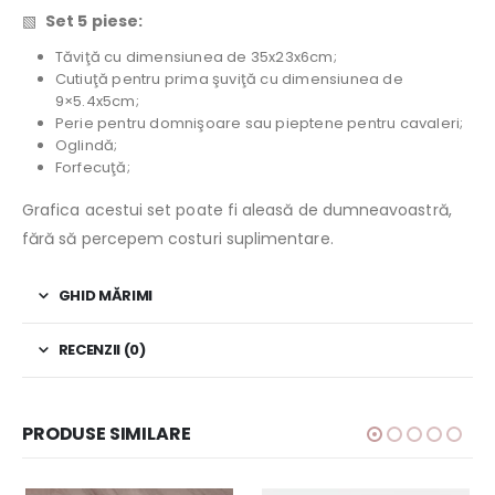
▧
Set 5 piese:
Tăviţă cu dimensiunea de 35x23x6cm;
Cutiuţă pentru prima şuviţă cu dimensiunea de
9×5.4x5cm;
Perie pentru domnişoare sau pieptene pentru cavaleri;
Oglindă;
Forfecuţă;
Grafica acestui set poate fi aleasă de dumneavoastră,
fără să percepem costuri suplimentare.
GHID MĂRIMI
RECENZII (0)
PRODUSE SIMILARE