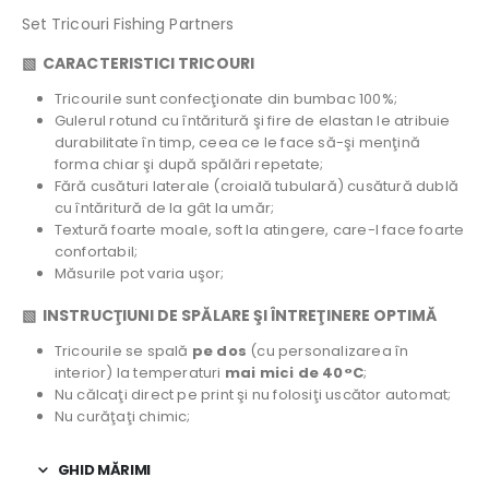
Set Tricouri Fishing Partners
▧
CARACTERISTICI TRICOURI
Tricourile sunt confecţionate din bumbac 100%;
Gulerul rotund cu întăritură şi fire de elastan le atribuie
durabilitate în timp, ceea ce le face să-şi menţină
forma chiar şi după spălări repetate;
Fără cusături laterale (croială tubulară) cusătură dublă
cu întăritură de la gât la umăr;
Textură foarte moale, soft la atingere, care-l face foarte
confortabil;
Măsurile pot varia uşor;
▧ INSTRUCŢIUNI DE SPĂLARE ŞI ÎNTREŢINERE OPTIMĂ
Tricourile se spală
pe dos
(cu personalizarea în
interior) la temperaturi
mai mici de 40°C
;
Nu călcaţi direct pe print şi nu folosiţi uscător automat;
Nu curăţaţi chimic;
GHID MĂRIMI