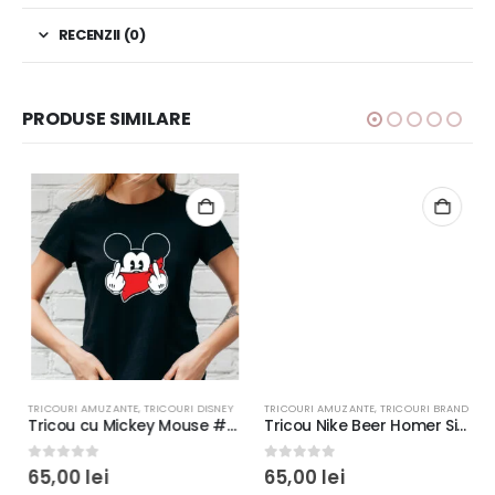
RECENZII (0)
PRODUSE SIMILARE
TRICOURI AMUZANTE
,
TRICOURI DISNEY
TRICOURI AMUZANTE
,
TRICOURI BRAND
Tricou cu Mickey Mouse #FuckYou rezistent la spălări, regular fit, bumbac 100%, culoare alb/negru
Tricou Nike Beer Homer Simpson, rezistent la spălări, Bumbac 100%, Regular fit, culoare alb/negru #8
0
out of 5
0
out of 5
65,00
lei
65,00
lei