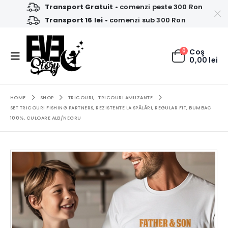
Transport Gratuit
• comenzi peste 300 Ron
Transport 16 lei
• comenzi sub 300 Ron
0
Coş
0,00
lei
HOME
SHOP
TRICOURI
,
TRICOURI AMUZANTE
SET TRICOURI FISHING PARTNERS, REZISTENTE LA SPĂLĂRI, REGULAR FIT, BUMBAC
100%, CULOARE ALB/NEGRU