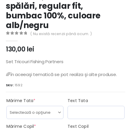
spălări, regular fit,
bumbac 100%, culoare
alb/negru
( Nu există recenzii până acum. )
0
out of 5
130,00
lei
Set Tricouri Fishing Partners
🌈În aceeaşi tematică se pot realiza şi alte produse.
SKU:
1592
(required)
Mărime Tata
*
Text Tata
(required)
Mărime Copil
*
Text Copil