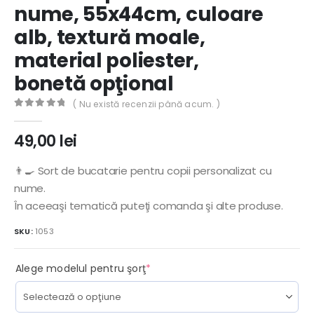
nume, 55x44cm, culoare
alb, textură moale,
material poliester,
bonetă opţional
( Nu există recenzii până acum. )
0
out of 5
49,00
lei
👨‍🍳 Sort de bucatarie pentru copii personalizat cu
nume.
În aceeaşi tematică puteţi comanda şi alte produse.
SKU:
1053
(required)
Alege modelul pentru şorţ
*