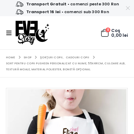
Transport Gratuit
• comenzi peste 300 Ron
Transport 16 lei
• comenzi sub 300 Ron
0
Coş
0,00
lei
HOME
SHOP
ŞORŢURI COPII
,
CADOURI COPII
SORT PENTRU COPII PUSHEEN PERSONALIZAT CU NUME, 55X44CM, CULOARE ALB,
TEXTURĂ MOALE, MATERIAL POLIESTER, BONETĂ OPŢIONAL