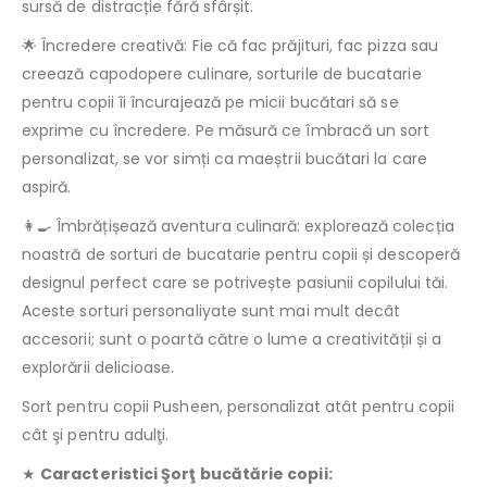
sursă de distracție fără sfârșit.
🌟 Încredere creativă: Fie că fac prăjituri, fac pizza sau
creează capodopere culinare, sorturile de bucatarie
pentru copii îi încurajează pe micii bucătari să se
exprime cu încredere. Pe măsură ce îmbracă un sort
personalizat, se vor simți ca maeștrii bucătari la care
aspiră.
👩‍🍳 Îmbrățișează aventura culinară: explorează colecția
noastră de sorturi de bucatarie pentru copii și descoperă
designul perfect care se potrivește pasiunii copilului tăi.
Aceste sorturi personaliyate sunt mai mult decât
accesorii; sunt o poartă către o lume a creativității și a
explorării delicioase.
Sort pentru copii Pusheen, personalizat atât pentru copii
cât şi pentru adulţi.
★
Caracteristici Şorţ bucătărie copii: