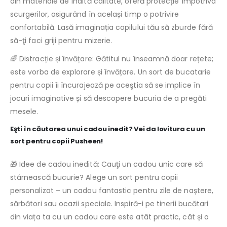
din materiale de înaltă calitate, oferă protecție împotriva
scurgerilor, asigurând în același timp o potrivire
confortabilă. Lasă imaginația copilului tău să zburde fără
să-ţi faci griji pentru mizerie.
🌈 Distracție și învățare: Gătitul nu înseamnă doar rețete;
este vorba de explorare și învățare. Un sort de bucatarie
pentru copii îi încurajează pe aceştia să se implice în
jocuri imaginative și să descopere bucuria de a pregăti
mesele.
Eşti în căutarea unui cadou inedit? Vei da lovitura cu un
sort pentru copii Pusheen!
🎁 Idee de cadou inedită: Cauţi un cadou unic care să
stârnească bucurie? Alege un sort pentru copii
personalizat – un cadou fantastic pentru zile de naștere,
sărbători sau ocazii speciale. Inspiră-i pe tinerii bucătari
din viața ta cu un cadou care este atât practic, cât și o