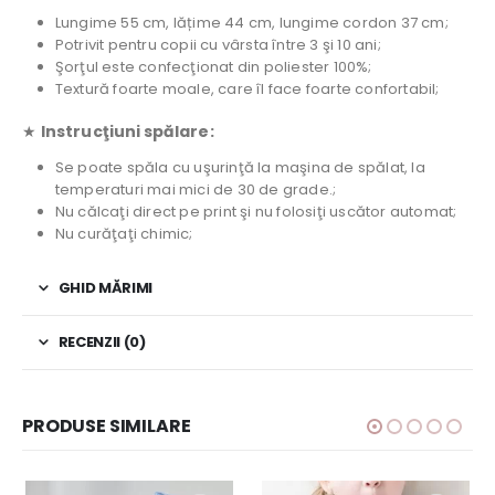
Lungime 55 cm, lățime 44 cm, lungime cordon 37 cm;
Potrivit pentru copii cu vârsta între 3 şi 10 ani;
Şorţul este confecţionat din poliester 100%;
Textură foarte moale, care îl face foarte confortabil;
★
Instrucţiuni spălare:
Se poate spăla cu uşurinţă la maşina de spălat, la
temperaturi mai mici de 30 de grade.;
Nu călcaţi direct pe print şi nu folosiţi uscător automat;
Nu curăţaţi chimic;
GHID MĂRIMI
RECENZII (0)
PRODUSE SIMILARE