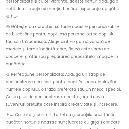
personalizate și culori vibrante, aceste sorturi adaugă o
notă de distracție și emoție fiecărei experiențe de gătit.
🎨👨‍🍳
🍰 Găteşte cu caracter: șorțurile noastre personalizabile
de bucătărie pentru copii lasă personalitatea copilului
tău să strălucească. Alege dintr-o gamă variată de
modele și teme încântătoare, fie că este vorba de
coacere, grătar sau prepararea preparatelor magice în
bucătărie.
🎨 Perfecțiune personalizată: Adaugă un strop de
personalizare unui sort pentru copii Pusheen, incluzând
numele copilului, o frază preferată sau un mesaj special.
Cu un plus de personalizare, aceste șorțuri devin
suveniruri prețuite care inspiră creativitate și încredere.
👨‍🍳 Calitate și confort: La fel ca şi creațiile unui tânăr
bucătar, șorțurile noastre sunt lucrate cu grijă. Fabricate