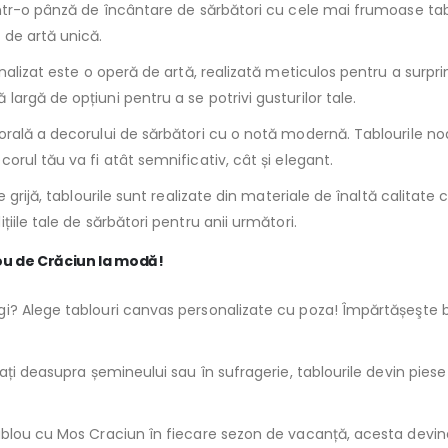
 într-o pânză de încântare de sărbători cu cele mai frumoase ta
 de artă unică.
nalizat este o operă de artă, realizată meticulos pentru a surpri
rgă de opțiuni pentru a se potrivi gusturilor tale.
orală a decorului de sărbători cu o notă modernă. Tablourile no
rul tău va fi atât semnificativ, cât și elegant.
 grijă, tablourile sunt realizate din materiale de înaltă calitate 
ile tale de sărbători pentru anii următori.
ou de Crăciun la modă!
gi? Alege tablouri canvas personalizate cu poza! Împărtășeşte b
asați deasupra șemineului sau în sufragerie, tablourile devin p
tablou cu Mos Craciun în fiecare sezon de vacanță, acesta devi