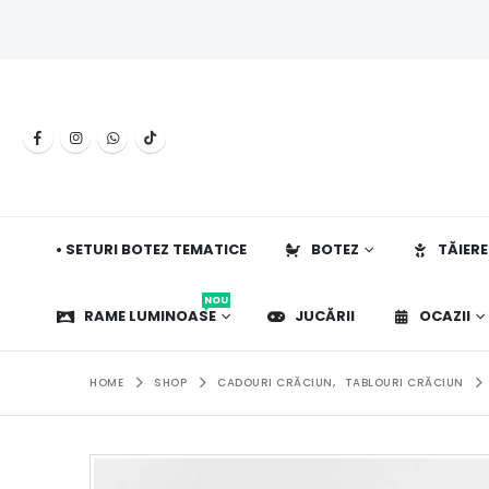
• SETURI BOTEZ TEMATICE
BOTEZ
TĂIERE
NOU
RAME LUMINOASE
JUCĂRII
OCAZII
HOME
SHOP
CADOURI CRĂCIUN
,
TABLOURI CRĂCIUN