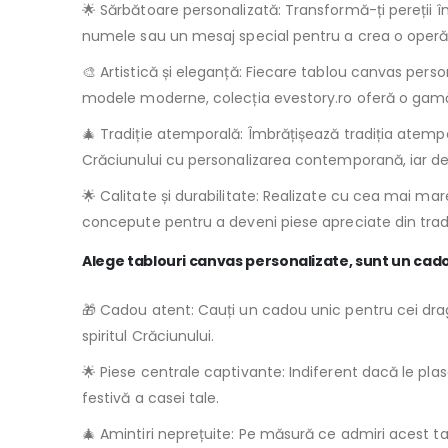
🌟 Sărbătoare personalizată: Transformă-ți pereții
numele sau un mesaj special pentru a crea o operă
🎨 Artistică și eleganță: Fiecare tablou canvas perso
modele moderne, colecția evestory.ro oferă o gamă la
🎄 Tradiție atemporală: Îmbrățișează tradiția atemp
Crăciunului cu personalizarea contemporană, iar deco
🌟 Calitate și durabilitate: Realizate cu cea mai mare
concepute pentru a deveni piese apreciate din tradiți
Alege tablouri canvas personalizate, sunt un cad
🎁 Cadou atent: Cauți un cadou unic pentru cei dra
spiritul Crăciunului.
🌟 Piese centrale captivante: Indiferent dacă le pl
festivă a casei tale.
🎄 Amintiri neprețuite: Pe măsură ce admiri acest 