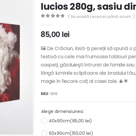
lucios 280g, sasiu d
( Nu există recenzii până acum. )
0
out of 5
85,00
lei
🖼️ De Crăciun, lasă-ți pereții să spună 
festivă cu cele mai frumoase tablouri per
oaspeți, găzduieşti întruniri de familie sa
lângă luminile sclipitoare ale bradului t
magie în fiecare colț al casei tale. 🎄🌟
SKU:
906
Alege dimensiunea:
40x60cm
(85,00 lei)
60x90cm
(150,00 lei)