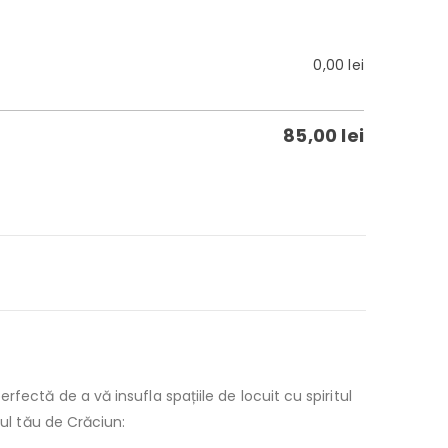
0,00
lei
85,00
lei
ectă de a vă insufla spațiile de locuit cu spiritul
rul tău de Crăciun: