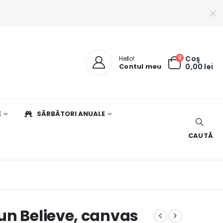
0
Coş
Hello!
Contul meu
0,00
lei
E
SĂRBĂTORI ANUALE
CAUTĂ
un Believe, canvas