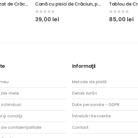
Cană cu pisici de Crăciun, personalizată cu mesaj, 350ml, ceramică, cutie cadou
Tablou de Crăciun personalizat cu o poză şi mesaj, cadou pentru naşi, model glob de Crăciun, carton lucios 280g
0
out of 5
0
out of 5
85,00
lei
65,00
lei
te
Informaţii
 meu
Metode de plată
ile mele
Detalii livrări
i schimburi
Date personale - GDPR
 şi condiţii
Întrebări frecvente
a de confidenţialitate
Contact