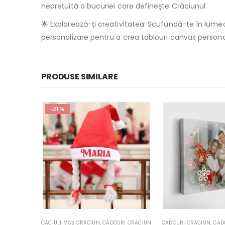
neprețuită a bucuriei care defineşte Crăciunul.
🌟 Explorează-ți creativitatea: Scufundă-te în lumea 
personalizare pentru a crea tablouri canvas persona
PRODUSE SIMILARE
RI MAMA
RI CRĂCIUN
,
CADOURI NAŞI
CADOURI CRĂCIUN
,
CADOURI PRIETENE
,
CADOURI NAŞI
,
CADOURI TATA
,
TABLOURI CRĂCIUN
,
PLACI DE ARDEZIE PERSON
CADOURI CRĂCIUN
,
CAN