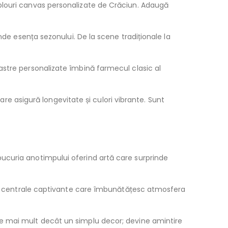
blouri canvas personalizate de Crăciun. Adaugă
nde esența sezonului. De la scene tradiționale la
astre personalizate îmbină farmecul clasic al
care asigură longevitate și culori vibrante. Sunt
ucuria anotimpului oferind artă care surprinde
iese centrale captivante care îmbunătățesc atmosfera
ne mai mult decât un simplu decor; devine amintire