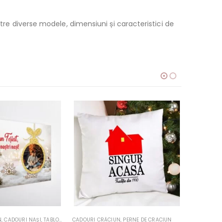
ntre diverse modele, dimensiuni și caracteristici de
N
,
PERNE DE CRACIUN
CADOURI CRĂCIUN
,
PERNE DE CRACIUN
CADOURI C