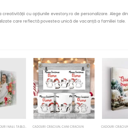
creativității cu opțiunile evestory.ro de personalizare. Alege di
lizate care reflectă povestea unică de vacanță a familiei tale.
ALIZATE
I CRACIUN
CADOURI CRĂCIUN
,
CADOURI NAŞI
,
TABLOURI CRĂCIUN
CADOURI CRĂCIU