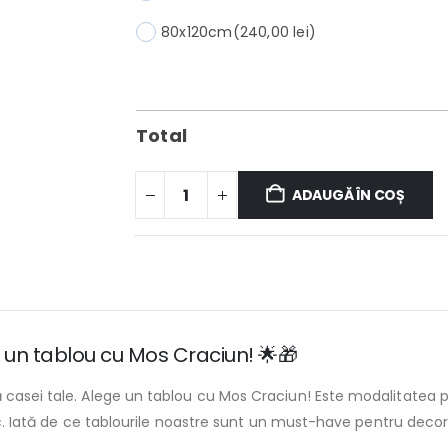
80x120cm
(240,00 lei)
Total
ADAUGĂ ÎN COȘ
i un tablou cu Mos Craciun! 🌟🎁
casei tale. Alege un tablou cu Mos Craciun! Este modalitatea perf
unic. Iată de ce tablourile noastre sunt un must-have pentru deco