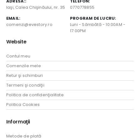
ADRESA::
TELEFON:
Iaşi, Calea Chişinăului, nr. 35
0770778855
EMAIL:
PROGRAM DE LUCRU:
comenzi@evestory.ro
Luni - Sâmbătă - 10:00AM -
17:00PM
Website
Contul meu
Comenzile mele
Retur şi schimburi
Termeni şi condiţii
Politica de confidenţialitate
Politica Cookies
Informaţii
Metode de plată