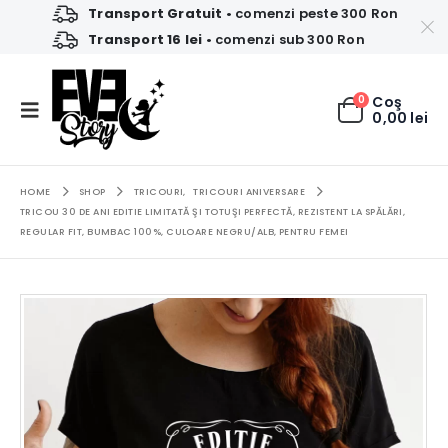
Transport Gratuit
• comenzi peste 300 Ron
Transport 16 lei
• comenzi sub 300 Ron
0
Coş
0,00
lei
HOME
SHOP
TRICOURI
,
TRICOURI ANIVERSARE
TRICOU 30 DE ANI EDITIE LIMITATĂ ŞI TOTUŞI PERFECTĂ, REZISTENT LA SPĂLĂRI,
REGULAR FIT, BUMBAC 100%, CULOARE NEGRU/ALB, PENTRU FEMEI