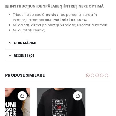
▧ INSTRUCŢIUNI DE SPĂLARE ŞI ÎNTREŢINERE OPTIMĂ
Tricourile se spală
pe dos
(cu personalizarea în
interior) la temperaturi
mai mici de 40°C
;
Nu călcaţi direct pe print şi nu folosiţi uscător automat;
Nu curăţaţi chimic;
GHID MĂRIMI
RECENZII (0)
PRODUSE SIMILARE