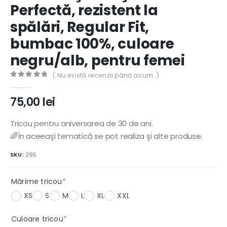
Perfectă, rezistent la
spălări, Regular Fit,
bumbac 100%, culoare
negru/alb, pentru femei
( Nu există recenzii până acum. )
0
out of 5
75,00
lei
Tricou pentru aniversarea de 30 de ani.
🌈În aceeaşi tematică se pot realiza şi alte produse.
SKU:
295
(required)
Mărime tricou
*
XS
S
M
L
XL
XXL
(required)
Culoare tricou
*