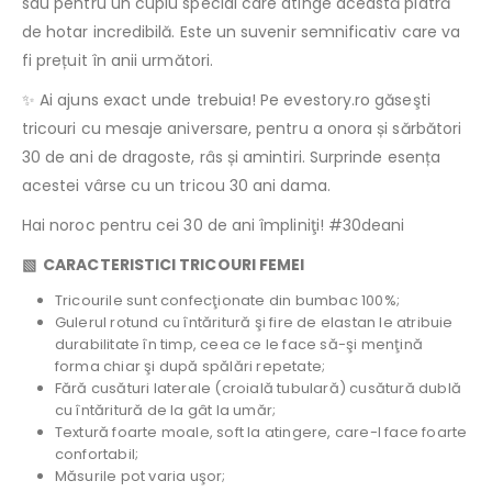
sau pentru un cuplu special care atinge această piatră
de hotar incredibilă. Este un suvenir semnificativ care va
fi prețuit în anii următori.
✨ Ai ajuns exact unde trebuia! Pe evestory.ro găseşti
tricouri cu mesaje aniversare, pentru a onora și sărbători
30 de ani de dragoste, râs și amintiri. Surprinde esența
acestei vârse cu un tricou 30 ani dama.
Hai noroc pentru cei 30 de ani împliniţi! #30deani
▧
CARACTERISTICI TRICOURI FEMEI
Tricourile sunt confecţionate din bumbac 100%;
Gulerul rotund cu întăritură şi fire de elastan le atribuie
durabilitate în timp, ceea ce le face să-şi menţină
forma chiar şi după spălări repetate;
Fără cusături laterale (croială tubulară) cusătură dublă
cu întăritură de la gât la umăr;
Textură foarte moale, soft la atingere, care-l face foarte
confortabil;
Măsurile pot varia uşor;