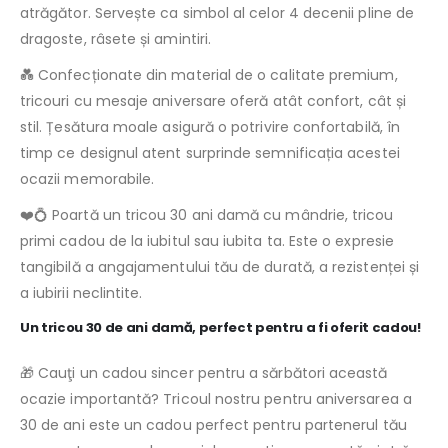
atrăgător. Servește ca simbol al celor 4 decenii pline de
dragoste, râsete și amintiri.
💑 Confecționate din material de o calitate premium,
tricouri cu mesaje aniversare oferă atât confort, cât și
stil. Țesătura moale asigură o potrivire confortabilă, în
timp ce designul atent surprinde semnificația acestei
ocazii memorabile.
❤️💍 Poartă un tricou 30 ani damă cu mândrie, tricou
primi cadou de la iubitul sau iubita ta. Este o expresie
tangibilă a angajamentului tău de durată, a rezistenței și
a iubirii neclintite.
Un tricou 30 de ani damă, perfect pentru a fi oferit cadou!
🎁 Cauţi un cadou sincer pentru a sărbători această
ocazie importantă? Tricoul nostru pentru aniversarea a
30 de ani este un cadou perfect pentru partenerul tău