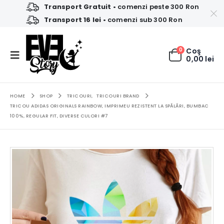
Transport Gratuit
• comenzi peste 300 Ron
Transport 16 lei
• comenzi sub 300 Ron
0
Coş
0,00
lei
HOME
SHOP
TRICOURI
,
TRICOURI BRAND
TRICOU ADIDAS ORIGINALS RAINBOW, IMPRIMEU REZISTENT LA SPĂLĂRI, BUMBAC
100%, REGULAR FIT, DIVERSE CULORI #7