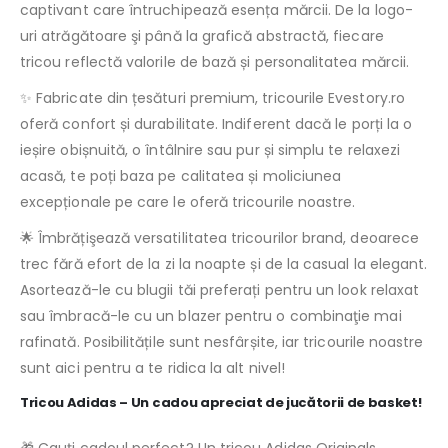
captivant care întruchipează esența mărcii. De la logo-
uri atrăgătoare şi până la grafică abstractă, fiecare
tricou reflectă valorile de bază și personalitatea mărcii.
✨ Fabricate din țesături premium, tricourile Evestory.ro
oferă confort și durabilitate. Indiferent dacă le porți la o
ieșire obișnuită, o întâlnire sau pur și simplu te relaxezi
acasă, te poți baza pe calitatea și moliciunea
excepționale pe care le oferă tricourile noastre.
🌟 Îmbrățişează versatilitatea tricourilor brand, deoarece
trec fără efort de la zi la noapte și de la casual la elegant.
Asortează-le cu blugii tăi preferați pentru un look relaxat
sau îmbracă-le cu un blazer pentru o combinaţie mai
rafinată. Posibilitățile sunt nesfârșite, iar tricourile noastre
sunt aici pentru a te ridica la alt nivel!
Tricou Adidas – Un cadou apreciat de jucătorii de basket!