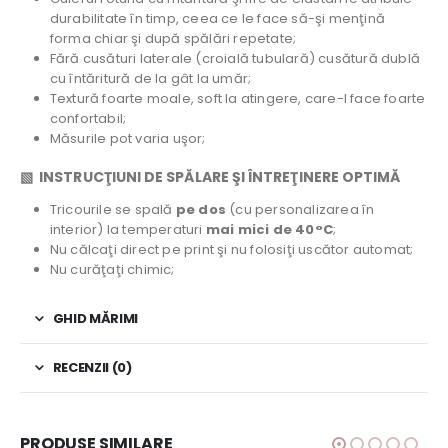
durabilitate în timp, ceea ce le face să-şi menţină
forma chiar şi după spălări repetate;
Fără cusături laterale (croială tubulară) cusătură dublă
cu întăritură de la gât la umăr;
Textură foarte moale, soft la atingere, care-l face foarte
confortabil;
Măsurile pot varia uşor;
▧ INSTRUCŢIUNI DE SPĂLARE ŞI ÎNTREŢINERE OPTIMĂ
Tricourile se spală
pe dos
(cu personalizarea în
interior) la temperaturi
mai mici de 40°C
;
Nu călcaţi direct pe print şi nu folosiţi uscător automat;
Nu curăţaţi chimic;
GHID MĂRIMI
RECENZII (0)
PRODUSE SIMILARE