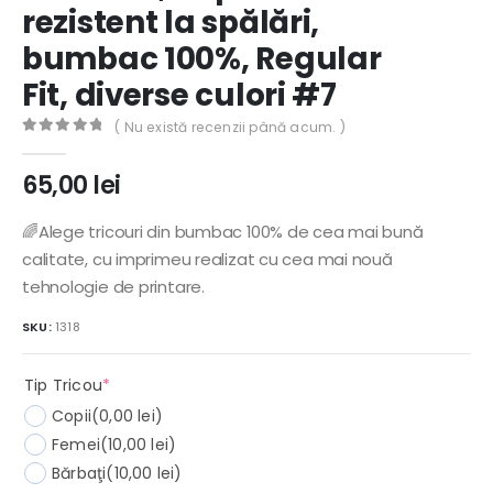
rezistent la spălări,
bumbac 100%, Regular
Fit, diverse culori #7
( Nu există recenzii până acum. )
0
out of 5
65,00
lei
🌈Alege tricouri din bumbac 100% de cea mai bună
calitate, cu imprimeu realizat cu cea mai nouă
tehnologie de printare.
SKU:
1318
(required)
Tip Tricou
*
Copii
(0,00 lei)
Femei
(10,00 lei)
Bărbaţi
(10,00 lei)