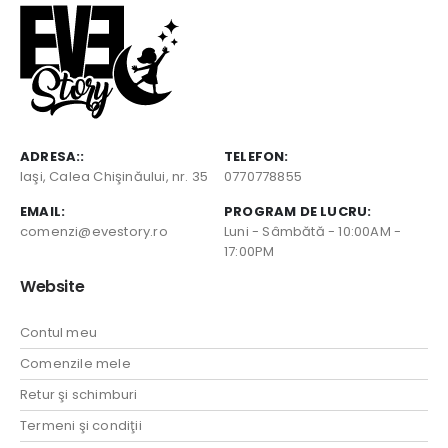
ADRESA::
TELEFON:
Iaşi, Calea Chişinăului, nr. 35
0770778855
EMAIL:
PROGRAM DE LUCRU:
comenzi@evestory.ro
Luni - Sâmbătă - 10:00AM -
17:00PM
Website
Contul meu
Comenzile mele
Retur şi schimburi
Termeni şi condiţii