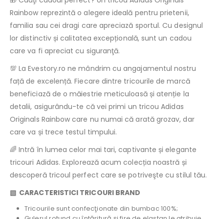
🎁 Cauţi cadoul perfect? Un tricou Adidas Originals
Rainbow reprezintă o alegere ideală pentru prietenii,
familia sau cei dragi care apreciază sportul. Cu designul
lor distinctiv și calitatea excepțională, sunt un cadou
care va fi apreciat cu siguranţă.
💯 La Evestory.ro ne mândrim cu angajamentul nostru
față de excelență. Fiecare dintre tricourile de marcă
beneficiază de o măiestrie meticuloasă și atenție la
detalii, asigurându-te că vei primi un tricou Adidas
Originals Rainbow care nu numai că arată grozav, dar
care va și trece testul timpului.
🌈 Intră în lumea celor mai tari, captivante și elegante
tricouri Adidas. Explorează acum colecția noastră și
descoperă tricoul perfect care se potriveşte cu stilul tău.
▧ CARACTERISTICI TRICOURI BRAND
Tricourile sunt confecţionate din bumbac 100%;
Gulerul rotund cu întăritură şi fire de elastan le atribuie