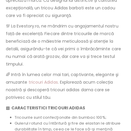
apreciază marca. Cu designul lui distinctiv și calitatea
excepțională, un tricou Adidas barbati este un cadou
care va fi apreciat cu siguranţă.
💯 La Evestory.ro, ne mândrim cu angajamentul nostru
față de excelență. Fiecare dintre tricourile de marcă
beneficiază de o măiestrie meticuloasă și atenție la
detalii, asigurându-te că vei primi o îmbrăcăminte care
nu numai că arată grozav, dar care va și trece testul
timpului.
🌈 Intră în lumea celor mai tari, captivante, elegante şi
amuzante
tricouri Adidas
. Explorează acum colecția
noastră și descoperă tricouri adidas dama care se
potrivesc cu stilul tău.
▧ CARACTERISTICI TRICOURI ADIDAS
Tricourile sunt confecţionate din bumbac 100%;
Gulerul rotund cu întăritură şi fire de elastan le atribuie
durabilitate în timp, ceea ce le face să-şi menţină