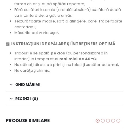
forma chiar şi după spălări repetate;
Fără cusături laterale (croială tubulară) cusătură dublă
cu întăritură de la gât la umăr;
Textură foarte moale, soft la atingere, care-l face foarte
confortabil;
Măsurile pot varia uşor;
▧ INSTRUCŢIUNI DE SPĂLARE ŞI ÎNTREŢINERE OPTIMĂ
Tricourile se spală
pe dos
(cu personalizarea în
interior) la temperaturi
mai mici de 40°C
;
Nu călcaţi direct pe print şi nu folosiţi uscător automat;
Nu curăţaţi chimic;
GHID MĂRIMI
RECENZII (0)
PRODUSE SIMILARE