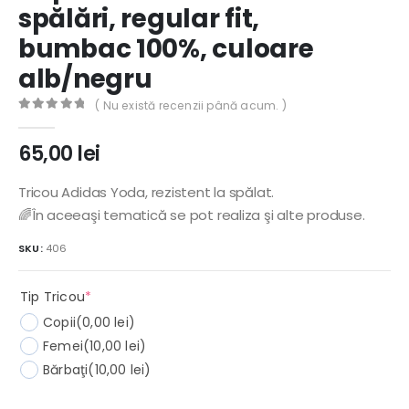
spălări, regular fit,
bumbac 100%, culoare
alb/negru
( Nu există recenzii până acum. )
0
out of 5
65,00
lei
Tricou Adidas Yoda, rezistent la spălat.
🌈În aceeaşi tematică se pot realiza şi alte produse.
SKU:
406
(required)
Tip Tricou
*
Copii
(0,00 lei)
Femei
(10,00 lei)
Bărbaţi
(10,00 lei)