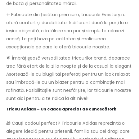
de bază și personalitatea mărcii.
✨ Fabricate din țesături premium, tricourile Evestory.ro
oferă confort și durabilitate. Indiferent dacă le porți la o
ieșire obișnuită, o întâlnire sau pur și simplu te relaxezi
acasă, te poți baza pe calitatea și moliciunea
excepționale pe care le oferă tricourile noastre.
🌟 Îmbrățişează versatilitatea tricourilor brand, deoarece
trec fără efort de la zi la noapte și de la casual la elegant.
Asortează-le cu blugii tăi preferați pentru un look relaxat
sau îmbracă-le cu un blazer pentru o combinaţie mai
rafinată. Posibilitățile sunt nesfârșite, iar tricourile noastre
sunt aici pentru a te ridica la alt nivel!
Tricou Adidas – Un cadou apreciat de cunoscători!
🎁 Cauţi cadoul perfect? Tricourile Adidas reprezintă o
alegere ideală pentru prietenii, familia sau cei dragi care