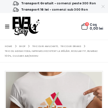
Transport Gratuit
• comenzi peste 300 Ron
Transport 16 lei
• comenzi sub 300 Ron
0
Coş
0,00
lei
HOME
SHOP
TRICOURI AMUZANTE
,
TRICOURI BRAND
TRICOU ADIDAS YODA, IMPRIMEU REZISTENT LA SPĂLĂRI, REGULAR FIT, BUMBAC
100%, CULOARE ALB/NEGRU