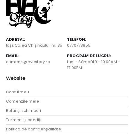
ADRESA::
TELEFON:
Iaşi, Calea Chişinăului, nr. 35
0770778855
EMAIL:
PROGRAM DE LUCRU:
comenzi@evestory.ro
Luni - Sâmbătă - 10:00AM -
17:00PM
Website
Contul meu
Comenzile mele
Retur şi schimburi
Termeni şi condiţii
Politica de confidenţialitate