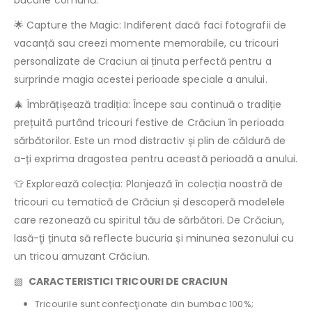
bucurie comună.
🌟 Capture the Magic: Indiferent dacă faci fotografii de
vacanță sau creezi momente memorabile, cu tricouri
personalizate de Craciun ai ținuta perfectă pentru a
surprinde magia acestei perioade speciale a anului.
🎄 Îmbrățișează tradiția: Începe sau continuă o tradiție
prețuită purtând tricouri festive de Crăciun în perioada
sărbătorilor. Este un mod distractiv și plin de căldură de
a-ți exprima dragostea pentru această perioadă a anului.
👕 Explorează colecția: Plonjează în colecția noastră de
tricouri cu tematică de Crăciun și descoperă modelele
care rezonează cu spiritul tău de sărbători. De Crăciun,
lasă-ţi ținuta să reflecte bucuria și minunea sezonului cu
un tricou amuzant Crăciun.
▧
CARACTERISTICI TRICOURI DE CRACIUN
Tricourile sunt confecţionate din bumbac 100%;