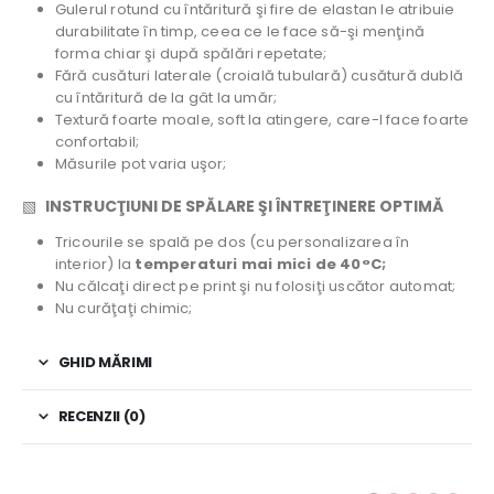
Gulerul rotund cu întăritură şi fire de elastan le atribuie
durabilitate în timp, ceea ce le face să-şi menţină
forma chiar şi după spălări repetate;
Fără cusături laterale (croială tubulară) cusătură dublă
cu întăritură de la gât la umăr;
Textură foarte moale, soft la atingere, care-l face foarte
confortabil;
Măsurile pot varia uşor;
▧
INSTRUCŢIUNI DE SPĂLARE ŞI ÎNTREŢINERE OPTIMĂ
Tricourile se spală pe dos (cu personalizarea în
interior) la
temperaturi mai mici de 40°C;
Nu călcaţi direct pe print şi nu folosiţi uscător automat;
Nu curăţaţi chimic;
GHID MĂRIMI
RECENZII (0)