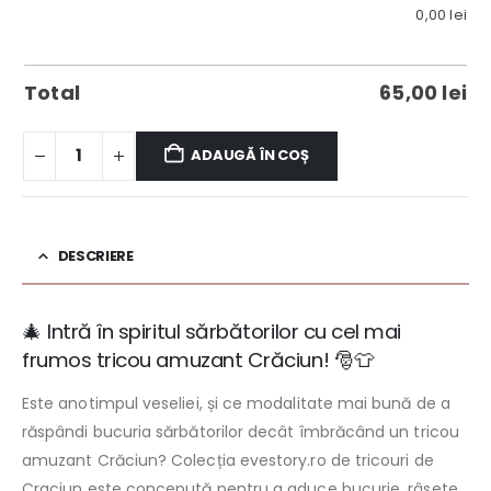
0,00
lei
Total
65,00
lei
ADAUGĂ ÎN COȘ
DESCRIERE
🎄 Intră în spiritul sărbătorilor cu cel mai
frumos tricou amuzant Crăciun! 🎅👕
Este anotimpul veseliei, și ce modalitate mai bună de a
răspândi bucuria sărbătorilor decât îmbrăcând un tricou
amuzant Crăciun? Colecția evestory.ro de tricouri de
Craciun este concepută pentru a aduce bucurie, râsete