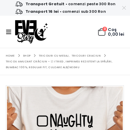
Transport Gratuit
• comenzi peste 300 Ron
Transport 16 lei
• comenzi sub 300 Ron
0
Coş
0,00
lei
HOME
SHOP
TRICOURI CU MESAJ
,
TRICOURI CRACIUN
TRICOU AMUZANT CRĂCIUN – ☑ I TRIED , IMPRIMEU REZISTENT LA SPĂLĂRI,
BUMBAC 100%, REGULAR FIT, CULOARE ALB/NEGRU