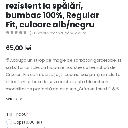
rezistent la spălări,
bumbac 100%, Regular
Fit, culoare alb/negru
( Nu există recenzii până acum. )
0
out of 5
65,00
lei
🎅Adaugă un strop de magie de sărbători garderobei și
sărbătorilor tale, cu tricourile noastre cu tematică de
Crăciun. Fie că împărtăşeşti bucurie sau pur și simplu te
delectezi cu bucuria sezonului, aceste tricouri sunt
modalitatea perfectă de a spune „Crăciun fericit!” 🌟🎁
SKU:
1466
(required)
Tip Tricou
*
Copii
(0,00 lei)