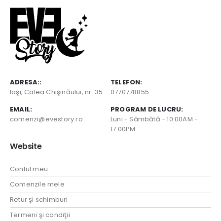
ADRESA::
TELEFON:
Iaşi, Calea Chişinăului, nr. 35
0770778855
EMAIL:
PROGRAM DE LUCRU:
comenzi@evestory.ro
Luni - Sâmbătă - 10:00AM -
17:00PM
Website
Contul meu
Comenzile mele
Retur şi schimburi
Termeni şi condiţii