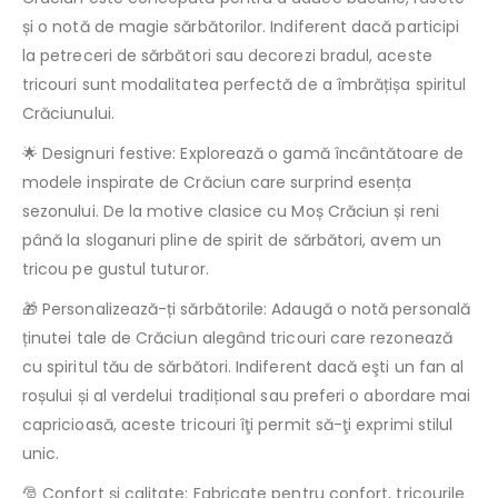
și o notă de magie sărbătorilor. Indiferent dacă participi
la petreceri de sărbători sau decorezi bradul, aceste
tricouri sunt modalitatea perfectă de a îmbrățișa spiritul
Crăciunului.
🌟 Designuri festive: Explorează o gamă încântătoare de
modele inspirate de Crăciun care surprind esența
sezonului. De la motive clasice cu Moș Crăciun și reni
până la sloganuri pline de spirit de sărbători, avem un
tricou pe gustul tuturor.
🎁 Personalizează-ți sărbătorile: Adaugă o notă personală
ținutei tale de Crăciun alegând tricouri care rezonează
cu spiritul tău de sărbători. Indiferent dacă eşti un fan al
roșului și al verdelui tradițional sau preferi o abordare mai
capricioasă, aceste tricouri îţi permit să-ţi exprimi stilul
unic.
🎅 Confort și calitate: Fabricate pentru confort, tricourile