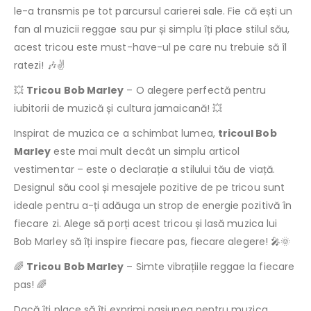
le-a transmis pe tot parcursul carierei sale. Fie că ești un
fan al muzicii reggae sau pur și simplu îți place stilul său,
acest tricou este must-have-ul pe care nu trebuie să îl
ratezi! 🎶✌️
💥
Tricou Bob Marley
– O alegere perfectă pentru
iubitorii de muzică și cultura jamaicană! 💥
Inspirat de muzica ce a schimbat lumea,
tricoul Bob
Marley
este mai mult decât un simplu articol
vestimentar – este o declarație a stilului tău de viață.
Designul său cool și mesajele pozitive de pe tricou sunt
ideale pentru a-ți adăuga un strop de energie pozitivă în
fiecare zi. Alege să porți acest tricou și lasă muzica lui
Bob Marley să îți inspire fiecare pas, fiecare alegere! 🎤🌞
🌈
Tricou Bob Marley
– Simte vibrațiile reggae la fiecare
pas! 🌈
Dacă îți place să îți exprimi pasiunea pentru muzica