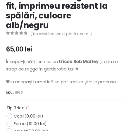
fit, imprimeu rezistent la
spălări, culoare
alb/negru
( Nu există recenzii până acum. )
0
out of 5
65,00
lei
Începe-ți călătoria cu un
tricou Bob Marley
și adu un
strop de regge în garderoba ta! 🌟
💖În aceeaşi tematică se pot realiza şi alte produse.
SKU:
1968
(required)
Tip Tricou
*
Copii
(0,00 lei)
Femei
(10,00 lei)