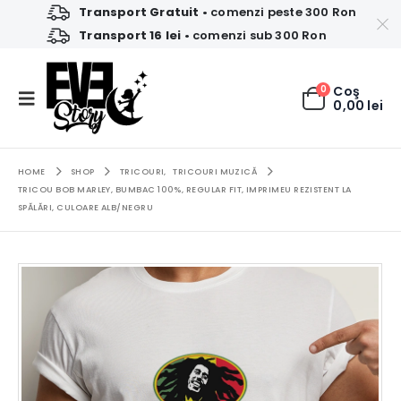
Transport Gratuit
• comenzi peste 300 Ron
Transport 16 lei
• comenzi sub 300 Ron
0
Coş
0,00
lei
HOME
SHOP
TRICOURI
,
TRICOURI MUZICĂ
TRICOU BOB MARLEY, BUMBAC 100%, REGULAR FIT, IMPRIMEU REZISTENT LA
SPĂLĂRI, CULOARE ALB/NEGRU