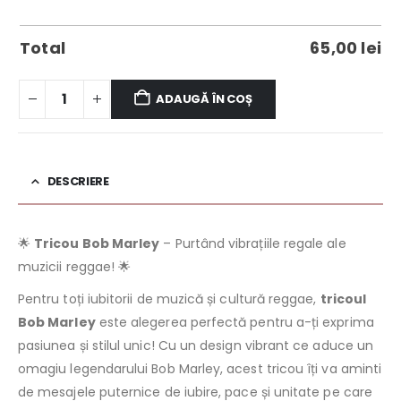
Total
65,00
lei
ADAUGĂ ÎN COȘ
DESCRIERE
🌟
Tricou Bob Marley
– Purtând vibrațiile regale ale
muzicii reggae! 🌟
Pentru toți iubitorii de muzică și cultură reggae,
tricoul
Bob Marley
este alegerea perfectă pentru a-ți exprima
pasiunea și stilul unic! Cu un design vibrant ce aduce un
omagiu legendarului Bob Marley, acest tricou îți va aminti
de mesajele puternice de iubire, pace și unitate pe care