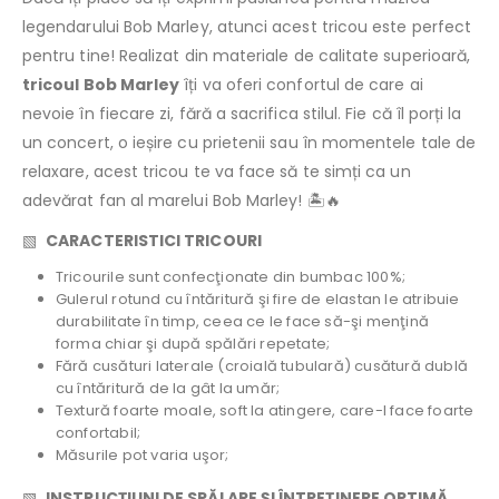
legendarului Bob Marley, atunci acest tricou este perfect
pentru tine! Realizat din materiale de calitate superioară,
tricoul Bob Marley
îți va oferi confortul de care ai
nevoie în fiecare zi, fără a sacrifica stilul. Fie că îl porți la
un concert, o ieșire cu prietenii sau în momentele tale de
relaxare, acest tricou te va face să te simți ca un
adevărat fan al marelui Bob Marley! 🏝️🔥
▧
CARACTERISTICI TRICOURI
Tricourile sunt confecţionate din bumbac 100%;
Gulerul rotund cu întăritură şi fire de elastan le atribuie
durabilitate în timp, ceea ce le face să-şi menţină
forma chiar şi după spălări repetate;
Fără cusături laterale (croială tubulară) cusătură dublă
cu întăritură de la gât la umăr;
Textură foarte moale, soft la atingere, care-l face foarte
confortabil;
Măsurile pot varia uşor;
▧
INSTRUCŢIUNI DE SPĂLARE ŞI ÎNTREŢINERE OPTIMĂ