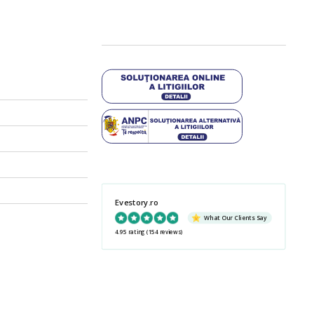
Evestory.ro
What Our Clients Say
4.95 rating
(154 reviews)