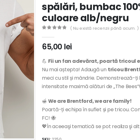
spălări, bumbac 100%
culoare alb/negru
( Nu există recenzii până acum. )
0
out of 5
65,00
lei
💪
Fii un fan adevărat, poartă tricoul e
Nu mai aștepta! Adaugă un
tricou Brent
meci cu stil și mândrie. Demonstrează-ți lo
intensitate maximă alături de „The Bees”
🍯
We are Brentford, we are family!
Poartă-ți echipa în suflet și pe tricou. 
FC! 🐝
💖În aceeaşi tematică se pot realiza şi al
SKU:
2250