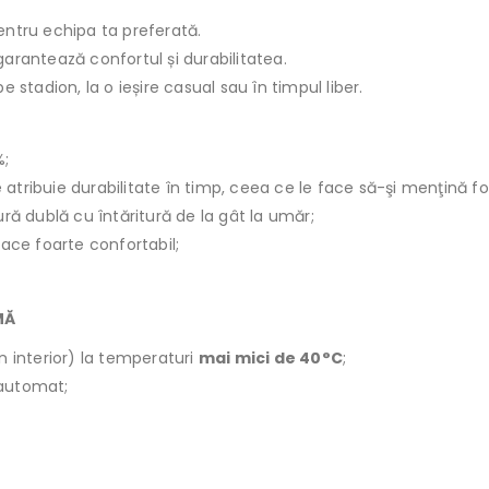
entru echipa ta preferată.
garantează confortul și durabilitatea.
e stadion, la o ieșire casual sau în timpul liber.
%;
le atribuie durabilitate în timp, ceea ce le face să-şi menţină f
ură dublă cu întăritură de la gât la umăr;
face foarte confortabil;
MĂ
n interior) la temperaturi
mai mici de 40°C
;
r automat;