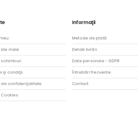
te
Informaţii
 meu
Metode de plată
ile mele
Detalii livrări
i schimburi
Date personale - GDPR
 şi condiţii
Întrebări frecvente
a de confidenţialitate
Contact
a Cookies