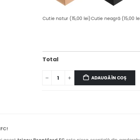
Cutie natur
(15,00 lei)
Cutie neagră
(15,00 le
Total
ADAUGĂ ÎN COȘ
 FC!