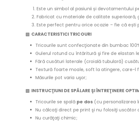
Este un simbol al pasiunii și devotamentului p
Fabricat cu materiale de calitate superioară, 
Este perfect pentru orice ocazie – fie că ești p
▧ CARACTERISTICI TRICOURI
Tricourile sunt confecţionate din bumbac 100
Gulerul rotund cu întăritură şi fire de elastan 
Fără cusături laterale (croială tubulară) cusăt
Textură foarte moale, soft la atingere, care-l 
Măsurile pot varia uşor;
▧ INSTRUCŢIUNI DE SPĂLARE ŞI ÎNTREŢINERE OPTI
Tricourile se spală
pe dos
(cu personalizarea î
Nu călcaţi direct pe print şi nu folosiţi uscăto
Nu curăţaţi chimic;