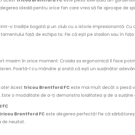
nci acest
tricou Brentford FC
este piesa esențială din garderoba
 alegerea ideală pentru orice fan care vrea să fie aproape de spi
dintr-o tradiție bogată și un club cu o istorie impresionantă. Cu 
mentului față de echipa ta. Fie că ești pe stadion sau în fața te
rt maxim în orice moment. Croiala sa ergonomică îl face potrivit
en. Poartă-l cu mândrie și arată că ești un susținător adevărat
tate! Acest
tricou Brentford FC
este mai mult decât o piesă v
. Este o modalitate de a-ți demonstra loialitatea și de a susține c
d FC
tricou Brentford FC
este alegerea perfectă! Fie că sărbătoreșt
ă de neuitat.