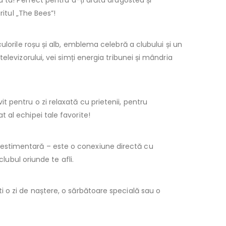
 ta! Perfect pentru a-ți arăta dragostea și
ritul „The Bees”!
culorile roșu și alb, emblema celebră a clubului și un
levizorului, vei simți energia tribunei și mândria
 pentru o zi relaxată cu prietenii, pentru
 al echipei tale favorite!
estimentară – este o conexiune directă cu
lubul oriunde te afli.
i o zi de naștere, o sărbătoare specială sau o