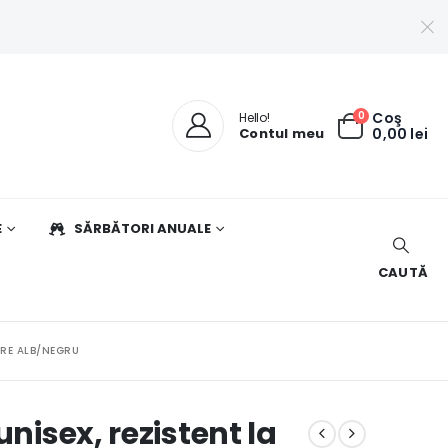
0
Coş
Hello!
Contul meu
0,00
lei
E
SĂRBĂTORI ANUALE
CAUTĂ
ARE ALB/NEGRU
unisex, rezistent la