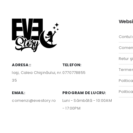
Websi
Contul
Comenz
Retur ş
ADRESA::
TELEFON:
Termeni
Iaşi, Calea Chişinăului, nr.
0770778855
35
Politic
Politic
EMAIL:
PROGRAM DE LUCRU:
comenzi@evestory.ro
Luni - Sâmbătă - 10:00AM
- 17:00PM