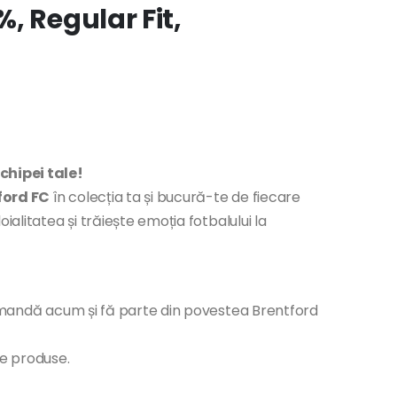
, Regular Fit,
chipei tale!
ford FC
în colecția ta și bucură-te de fiecare
ialitatea și trăiește emoția fotbalului la
!
Comandă acum și fă parte din povestea Brentford
te produse.