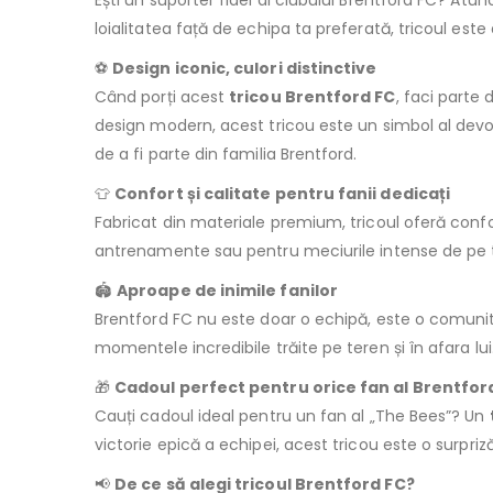
Ești un suporter fidel al clubului Brentford FC? Atu
loialitatea față de echipa ta preferată, tricoul este
⚽
Design iconic, culori distinctive
Când porți acest
tricou Brentford FC
, faci parte 
design modern, acest tricou este un simbol al devota
de a fi parte din familia Brentford.
👕
Confort și calitate pentru fanii dedicați
Fabricat din materiale premium, tricoul oferă confo
antrenamente sau pentru meciurile intense de pe ter
🏟️
Aproape de inimile fanilor
Brentford FC nu este doar o echipă, este o comuni
momentele incredibile trăite pe teren și în afara lui
🎁
Cadoul perfect pentru orice fan al Brentfor
Cauți cadoul ideal pentru un fan al „The Bees”? Un
victorie epică a echipei, acest tricou este o surpriz
📢
De ce să alegi tricoul Brentford FC?