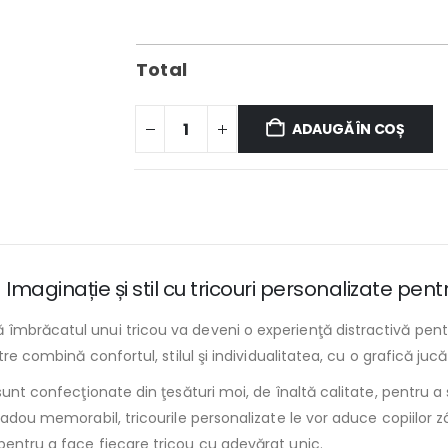
Total
ADAUGĂ ÎN COȘ
aginație și stil cu tricouri personalizate pentr
îmbrăcatul unui tricou va deveni o experienţă distractivă pentr
tre combină confortul, stilul şi individualitatea, cu o grafică juc
sunt confecţionate din ţesături moi, de înaltă calitate, pentru a 
cadou memorabil, tricourile personalizate le vor aduce copiilor z
pentru a face fiecare tricou cu adevărat unic.