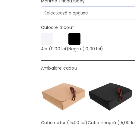
(required)
Mărime Tricou/Body
*
(required)
Culoare tricou
*
Alb
(0,00 lei)
Negru
(10,00 lei)
Ambalare cadou
Cutie natur
(15,00 lei)
Cutie neagră
(15,00 le