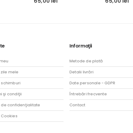
65,00
lei
65,00
lei
te
Informaţii
 meu
Metode de plată
ile mele
Detalii livrări
i schimburi
Date personale - GDPR
 şi condiţii
Întrebări frecvente
a de confidenţialitate
Contact
a Cookies