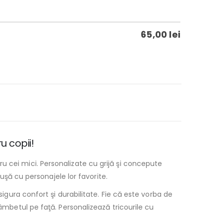
65,00
lei
u copii!
u cei mici. Personalizate cu grijă şi concepute
ăuşă cu personajele lor favorite.
sigura confort şi durabilitate. Fie că este vorba de
âmbetul pe faţă. Personalizează tricourile cu