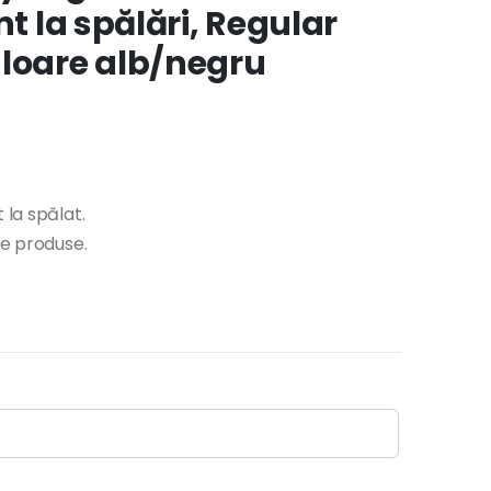
nt la spălări, Regular
uloare alb/negru
 la spălat.
te produse.