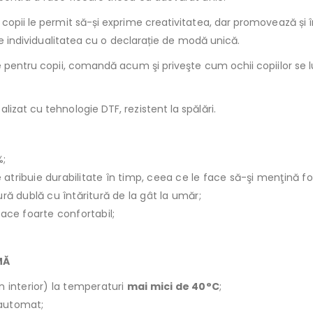
 copii le permit să-și exprime creativitatea, dar promovează și 
eze individualitatea cu o declarație de modă unică.
te pentru copii, comandă acum şi priveşte cum ochii copiilor s
izat cu tehnologie DTF, rezistent la spălări.
%;
le atribuie durabilitate în timp, ceea ce le face să-şi menţină f
ură dublă cu întăritură de la gât la umăr;
face foarte confortabil;
MĂ
n interior) la temperaturi
mai mici de 40°C
;
r automat;