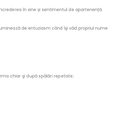
încrederea în sine și sentimentul de apartenență.
e luminează de entuziasm când îşi văd propriul nume
orma chiar şi după spălări repetate;