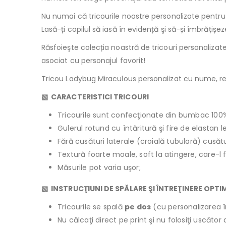
Nu numai că tricourile noastre personalizate pentru
Lasă-ți copilul să iasă în evidență şi să-și îmbrățiș
Răsfoieşte colecția noastră de tricouri personaliza
asociat cu personajul favorit!
Tricou Ladybug Miraculous personalizat cu nume, real
▧
CARACTERISTICI TRICOURI
Tricourile sunt confecţionate din bumbac 100
Gulerul rotund cu întăritură şi fire de elastan 
Fără cusături laterale (croială tubulară) cusăt
Textură foarte moale, soft la atingere, care-l 
Măsurile pot varia uşor;
▧ INSTRUCŢIUNI DE SPĂLARE ŞI ÎNTREŢINERE OPTI
Tricourile se spală
pe dos
(cu personalizarea î
Nu călcaţi direct pe print şi nu folosiţi uscăto