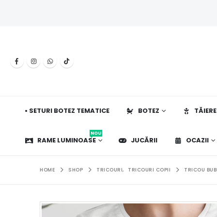
• SETURI BOTEZ TEMATICE
BOTEZ
TĂIERE
NOU
RAME LUMINOASE
JUCĂRII
OCAZII
HOME
SHOP
TRICOURI
,
TRICOURI COPII
TRICOU BUB