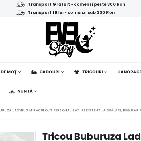
Transport Gratuit
• comenzi peste 300 Ron
Transport 16 lei
• comenzi sub 300 Ron
 DE MOŢ
CADOURI
TRICOURI
HANORAC
NUNTĂ
URUZA LADYBUG MIRACULOUS PERSONALIZAT, REZISTENT LA SPĂLĂRI, REGULAR F
Tricou Buburuza La