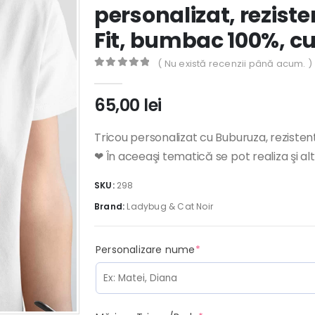
personalizat, reziste
Fit, bumbac 100%, c
( Nu există recenzii până acum. )
0
out of 5
65,00
lei
Tricou personalizat cu Buburuza, rezistent
❤ În aceeaşi tematică se pot realiza şi al
SKU:
298
Brand:
Ladybug & Cat Noir
(required)
Personalizare nume
*