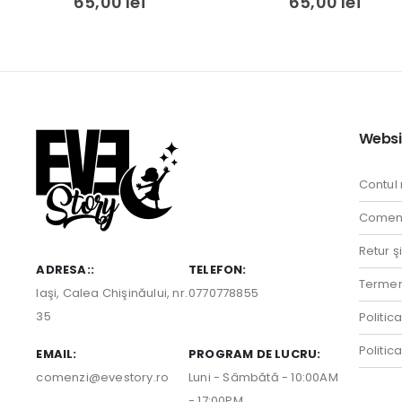
65,00
lei
65,00
lei
Websi
Contul
Comenz
Retur ş
ADRESA::
TELEFON:
Termeni
Iaşi, Calea Chişinăului, nr.
0770778855
35
Politic
Politic
EMAIL:
PROGRAM DE LUCRU:
comenzi@evestory.ro
Luni - Sâmbătă - 10:00AM
- 17:00PM