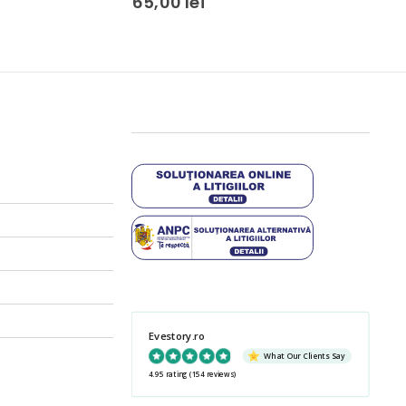
65,00
lei
65,00
Evestory.ro
What Our Clients Say
4.95 rating
(154 reviews)