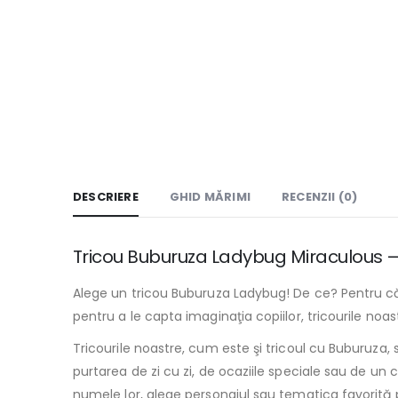
DESCRIERE
GHID MĂRIMI
RECENZII (0)
Tricou Buburuza Ladybug Miraculous – Im
Alege un tricou Buburuza Ladybug! De ce? Pentru că 
pentru a le capta imaginaţia copiilor, tricourile noas
Tricourile noastre, cum este şi tricoul cu Buburuza, 
purtarea de zi cu zi, de ocaziile speciale sau de un 
numele lor, alege personajul sau tematica favorită 