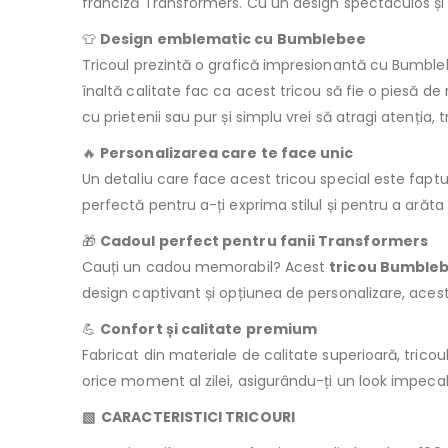
franciză Transformers. Cu un design spectaculos și o
👕
Design emblematic cu Bumblebee
Tricoul prezintă o grafică impresionantă cu Bumblebee
înaltă calitate fac ca acest tricou să fie o piesă de
cu prietenii sau pur și simplu vrei să atragi atenția,
🔥
Personalizarea care te face unic
Un detaliu care face acest tricou special este faptu
perfectă pentru a-ți exprima stilul și pentru a arăt
🎁
Cadoul perfect pentru fanii Transformers
Cauți un cadou memorabil? Acest
tricou Bumbleb
design captivant și opțiunea de personalizare, acest 
💪
Confort și calitate premium
Fabricat din materiale de calitate superioară, tricou
orice moment al zilei, asigurându-ți un look impecab
▧
CARACTERISTICI TRICOURI