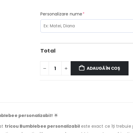
(required)
Personalizare nume
*
Total
ADAUGĂ ÎN COȘ
mblebee personalizabil!
🌟
est
tricou Bumblebee personalizabil
este exact ce îți trebui