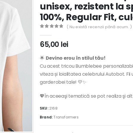
unisex, rezistent la
100%, Regular Fit, c
( Nu există recenzii până acum. )
0
out of 5
65,00
lei
🌟
Devino erou în stilul tău!
Cu acest tricou Bumblebee personalizabil, 
viteza și loialitatea celebrului Autobot. F
garderobei tale! 💛✨
💖În aceeaşi tematică se pot realiza şi al
SKU:
2168
Brand:
Transformers