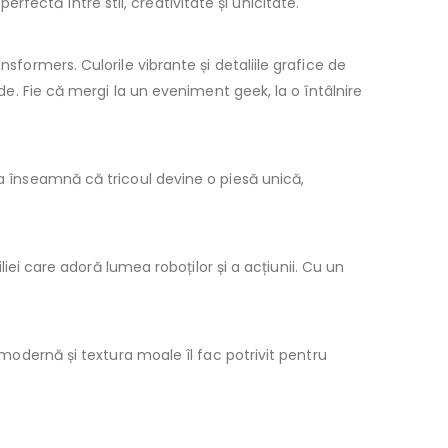
ectă între stil, creativitate și unicitate.
sformers. Culorile vibrante și detaliile grafice de
ide. Fie că mergi la un eveniment geek, la o întâlnire
ta înseamnă că tricoul devine o piesă unică,
iei care adoră lumea roboților și a acțiunii. Cu un
 modernă și textura moale îl fac potrivit pentru