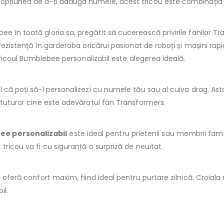
pțiunea de a-ți adăuga numele, acest tricou este combinația perf
 în toată gloria sa, pregătit să cucerească privirile fanilor Tran
 rezistență în garderoba oricărui pasionat de roboți și mașini rap
 tricoul Bumblebee personalizabil este alegerea ideală.
l că poți să-l personalizezi cu numele tău sau al cuiva drag. As
a tuturor cine este adevăratul fan Transformers.
ee personalizabil
este ideal pentru prietenii sau membrii famil
tricou va fi cu siguranță o surpriză de neuitat.
l oferă confort maxim, fiind ideal pentru purtare zilnică. Croiala
il.