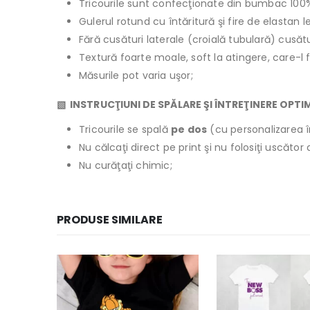
Tricourile sunt confecţionate din bumbac 100
Gulerul rotund cu întăritură şi fire de elastan 
Fără cusături laterale (croială tubulară) cusăt
Textură foarte moale, soft la atingere, care-l 
Măsurile pot varia uşor;
▧ INSTRUCŢIUNI DE SPĂLARE ŞI ÎNTREŢINERE OPTI
Tricourile se spală
pe dos
(cu personalizarea î
Nu călcaţi direct pe print şi nu folosiţi uscăto
Nu curăţaţi chimic;
PRODUSE SIMILARE