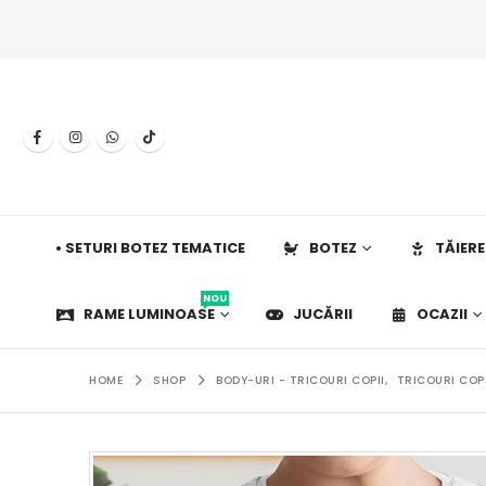
• SETURI BOTEZ TEMATICE
BOTEZ
TĂIERE
NOU
RAME LUMINOASE
JUCĂRII
OCAZII
HOME
SHOP
BODY-URI - TRICOURI COPII
,
TRICOURI COPI