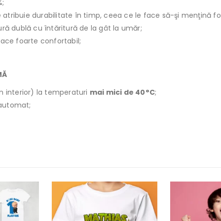
%;
le atribuie durabilitate în timp, ceea ce le face să-şi menţină f
ură dublă cu întăritură de la gât la umăr;
face foarte confortabil;
MĂ
n interior) la temperaturi
mai mici de 40°C
;
r automat;