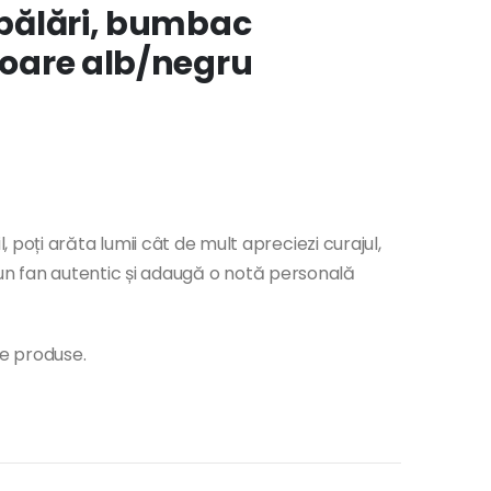
 spălări, bumbac
uloare alb/negru
poți arăta lumii cât de mult apreciezi curajul,
ii un fan autentic și adaugă o notă personală
te produse.