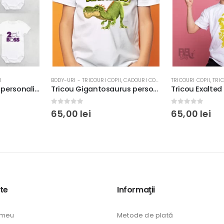
PII
,
CADOURI COPII
,
TRICOURI COPII
TRICOURI COPII
,
TRICOURI GAMING
BODY-URI - TRICO
Tricou Gigantosaurus personalizat cu nume, bumbac 100%, regular fit, imprimeu rezistent la spălări, culoare alb/negru
Tricou Exalted Orb – Path of Exile, rezistent la spălări, bumbac 100%, culoare alb/negru, regular fit
0
out of 5
0
out of 5
65,00
lei
65,00
lei
te
Informaţii
 meu
Metode de plată