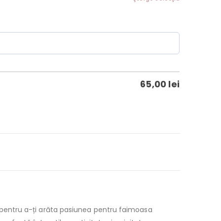
65,00
lei
e pentru a-ți arăta pasiunea pentru faimoasa