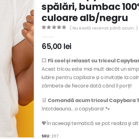
spălări, bumbac 100%
culoare alb/negru
( Nu există recenzii până acum. )
0
out of 5
65,00
lei
💥
Fii cool și relaxat cu tricoul Capyb
Acest tricou este mai mult decât un simpl
iubire pentru capibare și o invitație la cal
zâmbete de fiecare dată când îl porți!
🛒
Comandă acum tricoul Capybara 
întotdeauna… o capybara! 🐾
💖În aceeaşi tematică se pot realiza şi al
SKU:
2117