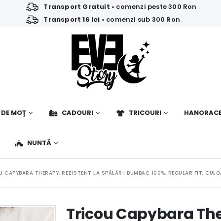
Transport Gratuit
• comenzi peste 300 Ron
Transport 16 lei
• comenzi sub 300 Ron
 DE MOŢ
CADOURI
TRICOURI
HANORAC
NUNTĂ
U CAPYBARA THERAPY, REZISTENT LA SPĂLĂRI, BUMBAC 100%, REGULAR FIT, CUL
Tricou Capybara Ther