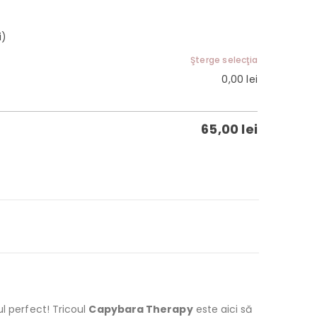
i)
Şterge selecţia
0,00
lei
65,00
lei
l perfect! Tricoul
Capybara Therapy
este aici să