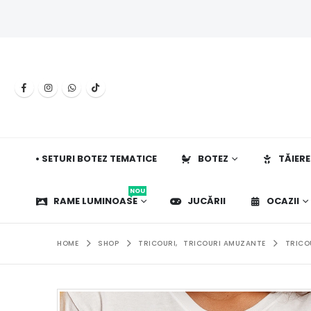
• SETURI BOTEZ TEMATICE
BOTEZ
TĂIERE
NOU
RAME LUMINOASE
JUCĂRII
OCAZII
HOME
SHOP
TRICOURI
,
TRICOURI AMUZANTE
TRICO