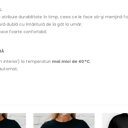
%;
le atribuie durabilitate în timp, ceea ce le face să-şi menţină f
ură dublă cu întăritură de la gât la umăr;
face foarte confortabil;
MĂ
n interior) la temperaturi
mai mici de 40°C
;
r automat;