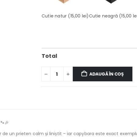
Cutie natur
(15,00 lei)
Cutie neagră
(15,00 le
Total
ADAUGĂ ÎN COȘ
🐾🎉
de un prieten calm și liniștit – iar capybara este exact exemplu