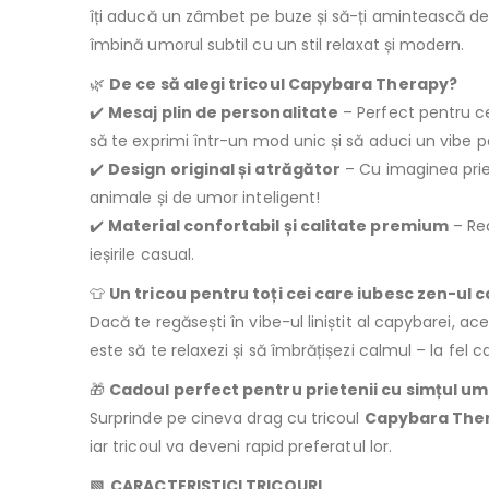
îți aducă un zâmbet pe buze și să-ți amintească de 
îmbină umorul subtil cu un stil relaxat și modern.
🌿
De ce să alegi tricoul Capybara Therapy?
✔️
Mesaj plin de personalitate
– Perfect pentru ce
să te exprimi într-un mod unic și să aduci un vibe p
✔️
Design original și atrăgător
– Cu imaginea priet
animale și de umor inteligent!
✔️
Material confortabil și calitate premium
– Rea
ieșirile casual.
👕
Un tricou pentru toți cei care iubesc zen-ul 
Dacă te regăsești în vibe-ul liniștit al capybarei, a
este să te relaxezi și să îmbrățișezi calmul – la fel 
🎁
Cadoul perfect pentru prietenii cu simțul um
Surprinde pe cineva drag cu tricoul
Capybara The
iar tricoul va deveni rapid preferatul lor.
▧ CARACTERISTICI TRICOURI