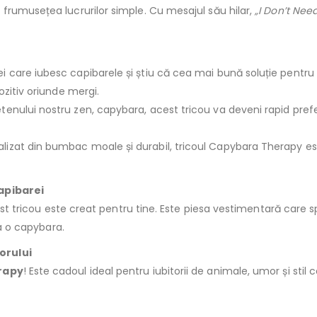
frumusețea lucrurilor simple. Cu mesajul său hilar,
„I Don’t Nee
i care iubesc capibarele și știu că cea mai bună soluție pentru 
ozitiv oriunde mergi.
enului nostru zen, capybara, acest tricou va deveni rapid prefer
lizat din bumbac moale și durabil, tricoul Capybara Therapy es
capibarei
cest tricou este creat pentru tine. Este piesa vestimentară care 
ca o capybara.
orului
rapy
! Este cadoul ideal pentru iubitorii de animale, umor și stil