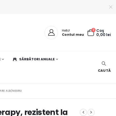
0
Coş
Hello!
Contul meu
0,00
lei
E
SĂRBĂTORI ANUALE
CAUTĂ
OARE ALB/NEGRU
apy, rezistent la