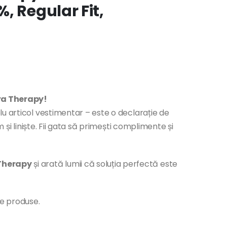
, Regular Fit,
ara Therapy!
u articol vestimentar – este o declarație de
m și liniște. Fii gata să primești complimente și
Therapy
și arată lumii că soluția perfectă este
te produse.