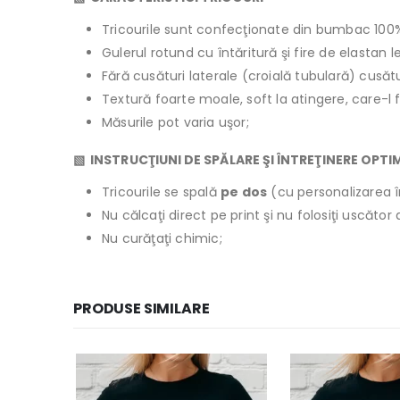
Tricourile sunt confecţionate din bumbac 100
Gulerul rotund cu întăritură şi fire de elastan 
Fără cusături laterale (croială tubulară) cusăt
Textură foarte moale, soft la atingere, care-l 
Măsurile pot varia uşor;
▧ INSTRUCŢIUNI DE SPĂLARE ŞI ÎNTREŢINERE OPTI
Tricourile se spală
pe dos
(cu personalizarea î
Nu călcaţi direct pe print şi nu folosiţi uscăto
Nu curăţaţi chimic;
PRODUSE SIMILARE