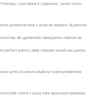
d Therapy, I Just Need A Capybara,”
, acest tricou
orice problemă este o doză de relaxare. Îți permite
atul tău din garderobă. Ideal pentru iubitorii de
te perfect pentru zilele relaxate acasă sau pentru
spune lumii că uneori soluția la toate problemele
 confortabil. Oferă-l cuiva care apreciază relaxarea,