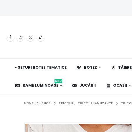
• SETURI BOTEZ TEMATICE
BOTEZ
TĂIERE
NOU
RAME LUMINOASE
JUCĂRII
OCAZII
HOME
SHOP
TRICOURI
,
TRICOURI AMUZANTE
TRICO