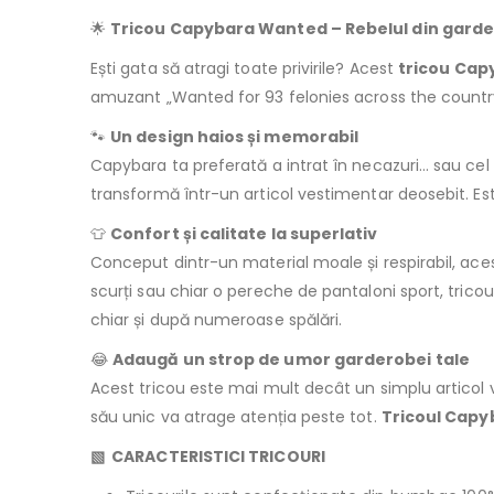
🌟
Tricou Capybara Wanted – Rebelul din garde
Ești gata să atragi toate privirile? Acest
tricou Ca
amuzant „Wanted for 93 felonies across the country,
🐾
Un design haios și memorabil
Capybara ta preferată a intrat în necazuri… sau cel 
transformă într-un articol vestimentar deosebit. Este
👕
Confort și calitate la superlativ
Conceput dintr-un material moale și respirabil, ace
scurți sau chiar o pereche de pantaloni sport, tricou
chiar și după numeroase spălări.
😂
Adaugă un strop de umor garderobei tale
Acest tricou este mai mult decât un simplu articol
său unic va atrage atenția peste tot.
Tricoul Cap
▧ CARACTERISTICI TRICOURI