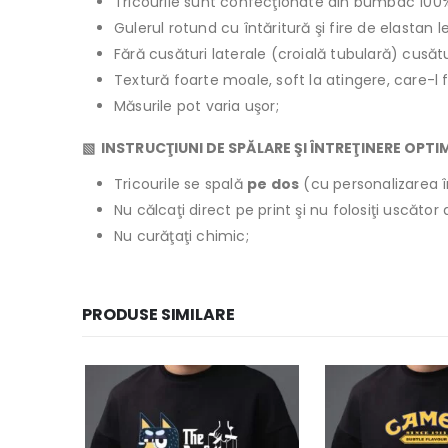
Tricourile sunt confecţionate din bumbac 100
Gulerul rotund cu întăritură şi fire de elastan 
Fără cusături laterale (croială tubulară) cusăt
Textură foarte moale, soft la atingere, care-l 
Măsurile pot varia uşor;
▧ INSTRUCŢIUNI DE SPĂLARE ŞI ÎNTREŢINERE OPTI
Tricourile se spală
pe dos
(cu personalizarea î
Nu călcaţi direct pe print şi nu folosiţi uscăto
Nu curăţaţi chimic;
PRODUSE SIMILARE