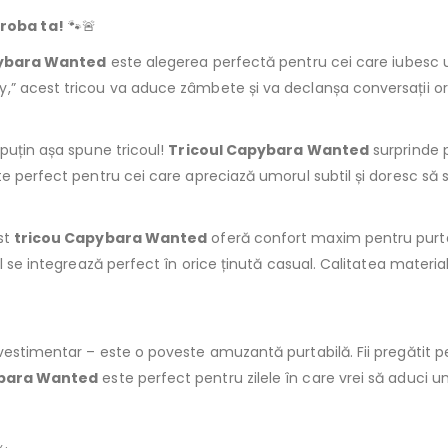
roba ta!
🐾🚨
pybara Wanted
este alegerea perfectă pentru cei care iubesc um
” acest tricou va aduce zâmbete și va declanșa conversații oriu
puțin așa spune tricoul!
Tricoul Capybara Wanted
surprinde pr
 perfect pentru cei care apreciază umorul subtil și doresc să se 
st
tricou Capybara Wanted
oferă confort maxim pentru purtare
l se integrează perfect în orice ținută casual. Calitatea materia
 vestimentar – este o poveste amuzantă purtabilă. Fii pregătit
ybara Wanted
este perfect pentru zilele în care vrei să aduci un 