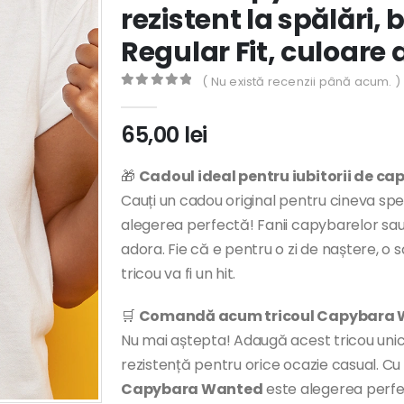
rezistent la spălări
Regular Fit, culoare 
( Nu există recenzii până acum. )
0
out of 5
65,00
lei
🎁
Cadoul ideal pentru iubitorii de ca
Cauți un cadou original pentru cineva sp
alegerea perfectă! Fanii capybarelor sau c
adora. Fie că e pentru o zi de naștere, o
tricou va fi un hit.
🛒
Comandă acum tricoul Capybara 
Nu mai aștepta! Adaugă acest tricou unic g
rezistență pentru orice ocazie casual. Cu 
Capybara Wanted
este alegerea perfe