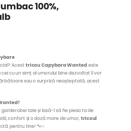
, bumbac 100%,
alb
pybare
ecial? Acest
tricou Capybara Wanted
este
ei cu un simț al umorului bine dezvoltat îl vor
 sărbătoare sau o surpriză neașteptată, acest
Wanted!
arderobei tale și lasă-l să fie piesa ta de
stil, confort și o doză mare de umor,
tricoul
ctă pentru tine! 🐾✨