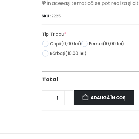
💖În aceeaşi tematică se pot realiza şi al
SKU:
2225
(required)
Tip Tricou
*
Copii
(0,00 lei)
Femei
(10,00 lei)
Bărbaţi
(10,00 lei)
Total
ADAUGĂ ÎN COȘ