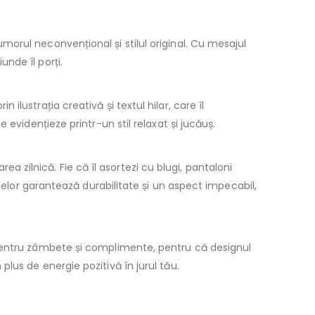
orul neconvențional și stilul original. Cu mesajul
nde îl porți.
in ilustrația creativă și textul hilar, care îl
evidențieze printr-un stil relaxat și jucăuș.
a zilnică. Fie că îl asortezi cu blugi, pantaloni
lelor garantează durabilitate și un aspect impecabil,
 pentru zâmbete și complimente, pentru că designul
plus de energie pozitivă în jurul tău.