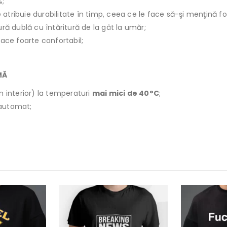
%;
le atribuie durabilitate în timp, ceea ce le face să-şi menţină f
ură dublă cu întăritură de la gât la umăr;
face foarte confortabil;
MĂ
n interior) la temperaturi
mai mici de 40°C
;
r automat;