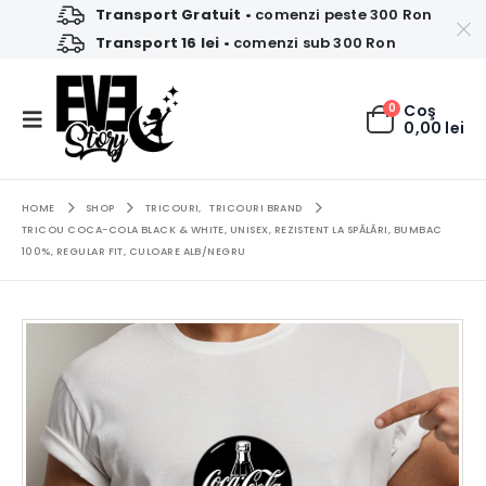
Transport Gratuit
• comenzi peste 300 Ron
Transport 16 lei
• comenzi sub 300 Ron
0
Coş
0,00
lei
HOME
SHOP
TRICOURI
,
TRICOURI BRAND
TRICOU COCA-COLA BLACK & WHITE, UNISEX, REZISTENT LA SPĂLĂRI, BUMBAC
100%, REGULAR FIT, CULOARE ALB/NEGRU