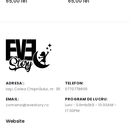
65,00
lei
65,00
lei
ADRESA::
TELEFON:
Iaşi, Calea Chişinăului, nr. 35
0770778855
EMAIL:
PROGRAM DE LUCRU:
comenzi@evestory.ro
Luni - Sâmbătă - 10:00AM -
17:00PM
Website