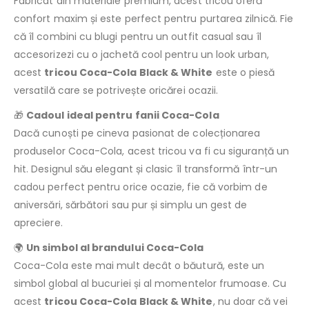
Fabricat din materiale premium, acest tricou oferă
confort maxim și este perfect pentru purtarea zilnică. Fie
că îl combini cu blugi pentru un outfit casual sau îl
accesorizezi cu o jachetă cool pentru un look urban,
acest
tricou Coca-Cola Black & White
este o piesă
versatilă care se potrivește oricărei ocazii.
🎁
Cadoul ideal pentru fanii Coca-Cola
Dacă cunoști pe cineva pasionat de colecționarea
produselor Coca-Cola, acest tricou va fi cu siguranță un
hit. Designul său elegant și clasic îl transformă într-un
cadou perfect pentru orice ocazie, fie că vorbim de
aniversări, sărbători sau pur și simplu un gest de
apreciere.
🌍
Un simbol al brandului Coca-Cola
Coca-Cola este mai mult decât o băutură, este un
simbol global al bucuriei și al momentelor frumoase. Cu
acest
tricou Coca-Cola Black & White
, nu doar că vei