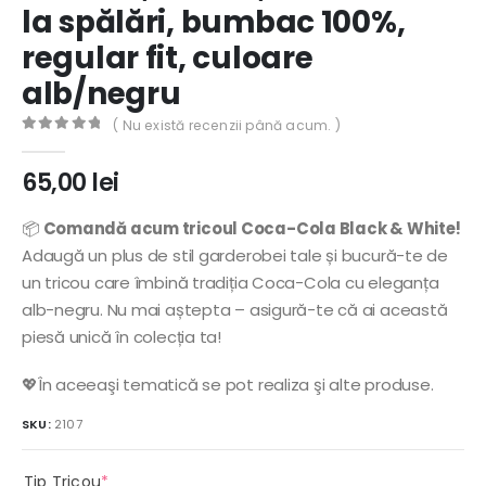
la spălări, bumbac 100%,
regular fit, culoare
alb/negru
( Nu există recenzii până acum. )
0
out of 5
65,00
lei
📦
Comandă acum tricoul Coca-Cola Black & White!
Adaugă un plus de stil garderobei tale și bucură-te de
un tricou care îmbină tradiția Coca-Cola cu eleganța
alb-negru. Nu mai aștepta – asigură-te că ai această
piesă unică în colecția ta!
💖În aceeaşi tematică se pot realiza şi alte produse.
SKU:
2107
(required)
Tip Tricou
*