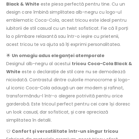
Black & White
este piesa perfectă pentru tine. Cu un
design care îmbină simplitatea alb-negru cu logo-ul
emblematic Coca-Cola, acest tricou este ideal pentru
iubitorii de stil casual cu un twist sofisticat. Fie că îl porți
la o plimbare relaxantă sau într-o ieșire cu prietenii,
acest tricou te va ajuta să îți exprimi personalitatea.
🌟
Un omagiu adus eleganței atemporale
Designul alb-negru al acestui
tricou Coca-Cola Black &
White
este o declarație de stil care nu se demodează
niciodată. Contrastul dintre culorile monocrome și logo-
ul iconic Coca-Cola adaugă un aer modern și rafinat,
transformându-l într-o alegere potrivită pentru orice
garderobă. Este tricoul perfect pentru cei care își doresc
un look casual, dar sofisticat, și care apreciază
simplitatea în detalii.
👕
Confort și versatilitate într-un singur tricou