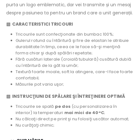
purta un logo emblematic, dar vei transmite și un mesaj
despre pasiunea ta pentru un brand care a unit generații.
▧ CARACTERISTICI TRICOURI
Tricourile sunt confecţionate din bumbac 100%;
Gulerul rotund cu întăritură şi fire de elastan le atribuie
durabilitate în timp, ceea ce le face să-şi menţină
forma chiar şi după spălări repetate;
Fără cusături laterale (croială tubulară) cusătură dublă
cu întăritură de la gât la umăr;
Textură foarte moale, soft la atingere, care-l face foarte
confortabil;
Măsurile pot varia uşor;
▧ INSTRUCŢIUNI DE SPĂLARE ŞI ÎNTREŢINERE OPTIMĂ
Tricourile se spală
pe dos
(cu personalizarea în
interior) la temperaturi
mai mici de 40°C
;
Nu călcaţi direct pe print şi nu folosiţi uscător automat;
Nu curăţaţi chimic;