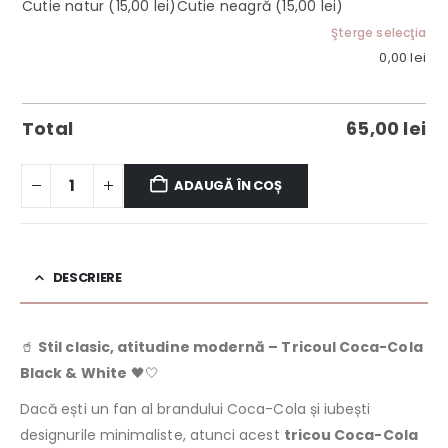
Cutie natur
(15,00 lei)
Cutie neagră
(15,00 lei)
Şterge selecţia
0,00
lei
Total
65,00
lei
ADAUGĂ ÎN COȘ
DESCRIERE
🥤
Stil clasic, atitudine modernă – Tricoul Coca-Cola
Black & White
🖤🤍
Dacă ești un fan al brandului Coca-Cola și iubești
designurile minimaliste, atunci acest
tricou Coca-Cola