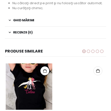
Nu călcaţi direct pe print şi nu folosiţi uscător automat;
Nu curăţaţi chimic;
GHID MĂRIMI
RECENZII (0)
PRODUSE SIMILARE