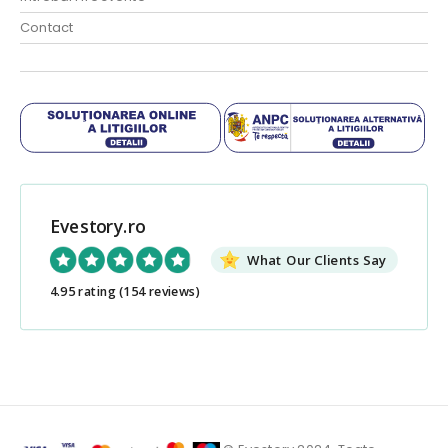
Contact
Evestory.ro
What Our Clients Say
4.95 rating
(154 reviews)