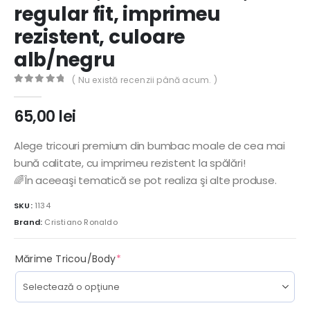
regular fit, imprimeu
rezistent, culoare
alb/negru
( Nu există recenzii până acum. )
0
out of 5
65,00
lei
Alege tricouri premium din bumbac moale de cea mai
bună calitate, cu imprimeu rezistent la spălări!
🌈În aceeaşi tematică se pot realiza şi alte produse.
SKU:
1134
Brand:
Cristiano Ronaldo
(required)
Mărime Tricou/Body
*