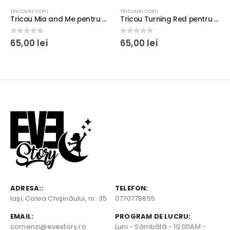
TRICOURI COPII
TRICOURI COPII
Tricou Mia and Me pentru fetiţe rezistent la spălări, bumbac 100%, regular fit, culoare alb/negru
Tricou Turning Red pentru copii, rezistent la spălări, bumbac 100%, regular fit, culoare alb/negru
0
out of 5
0
out of 5
65,00
lei
65,00
lei
ADRESA::
TELEFON:
Iaşi, Calea Chişinăului, nr. 35
0770778855
EMAIL:
PROGRAM DE LUCRU:
comenzi@evestory.ro
Luni - Sâmbătă - 10:00AM -