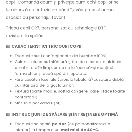
copii. Comandă acum şi priveşte cum ochii copiilor se
luminează de entuziasm când îşi văd propriul nume
asociat cu personajul favorit!
Tricou copii CR7, personalizat cu tehnologie DTF,
rezistent la spălări.
▧ CARACTERISTICI TRICOURI COPII:
Tricourile sunt confecţionate din bumbac 100%;
Gulerul rotund cu întăritură şi fire de elastan le atribuie
durabilitate în timp, ceea ce le face să-şi menţină
forma chiar şi după spălări repetate;
Fără cusături laterale (croială tubulară) cusătură dublă
cu întăritură de la gât la umăr;
Textură foarte moale, soft la atingere, care-l face foarte
confortabil;
Măsurile pot varia uşor;
▧ INSTRUCŢIUNI DE SPĂLARE ŞI ÎNTREŢINERE OPTIMĂ
Tricourile se spală
pe dos
(cu personalizarea în
interior) la temperaturi
mai mici de 40°C
;