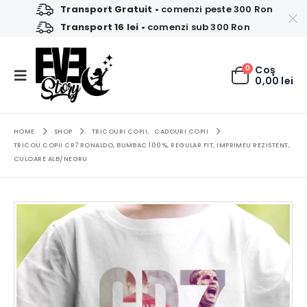
Transport Gratuit
• comenzi peste 300 Ron
Transport 16 lei
• comenzi sub 300 Ron
0
Coş
0,00
lei
HOME
SHOP
TRICOURI COPII
,
CADOURI COPII
TRICOU COPII CR7 RONALDO, BUMBAC 100%, REGULAR FIT, IMPRIMEU REZISTENT,
CULOARE ALB/NEGRU