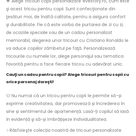
🌟 Alege tricouri copii personalizate evestory.ro, cum este
şi acest tricou pentru copii. Sunt confecţionate din
ţesături moi, de înaltă calitate, pentru a asigura confort
şi durabilitate. Fie că este vorba de purtarea de zi cu zi,
de ocaziile speciale sau de un cadou personalizat
memorabil, alegerea unor tricouri cu Cristiano Ronaldo le
va aduce copiilor zâmbetul pe faţă. Personalizează
tricourile cu numele lor, alege personajul sau tematica
favorită pentru a face fiecare tricou cu adevărat unic.
Cauţi un cadou pentru copii? Alege tricouri pentru copii cu
orice personaj doreşti!
👕 Nu numai că un tricou pentru copii le permite să-și
exprime creativitatea, dar promovează și încrederea în
sine și sentimentul de apartenență. Lasă-ți copilul să iasă
în evidență şi să-și îmbrățișeze individualitatea.
✨Răsfoieşte colecția noastră de tricouri personalizate