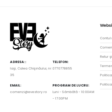
Websi
Contul
Comenz
Retur ş
ADRESA::
TELEFON:
Termeni
Iaşi, Calea Chişinăului, nr.
0770778855
35
Politic
Politic
EMAIL:
PROGRAM DE LUCRU:
comenzi@evestory.ro
Luni - Sâmbătă - 10:00AM
- 17:00PM