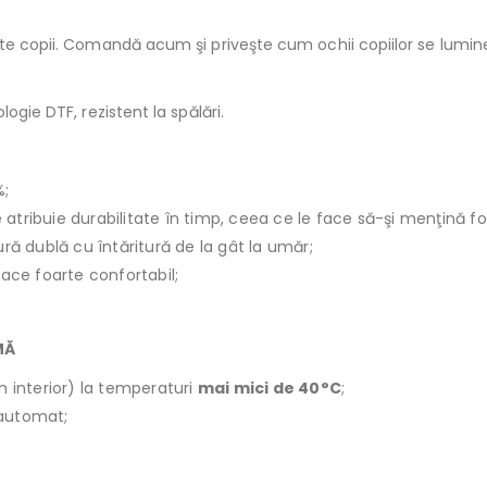
zate copii. Comandă acum şi priveşte cum ochii copiilor se lumi
ogie DTF, rezistent la spălări.
%;
le atribuie durabilitate în timp, ceea ce le face să-şi menţină f
ură dublă cu întăritură de la gât la umăr;
face foarte confortabil;
MĂ
n interior) la temperaturi
mai mici de 40°C
;
r automat;