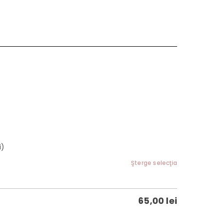
i)
Şterge selecţia
65,00
lei