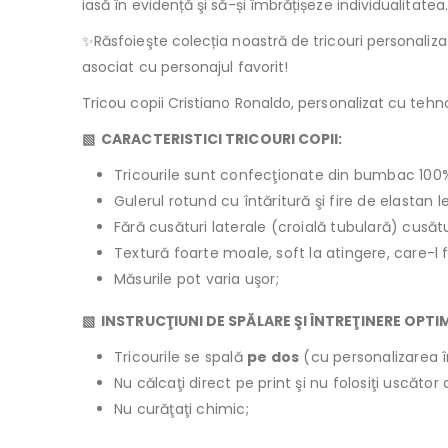
iasă în evidență şi să-și îmbrățișeze individualitatea.
✨Răsfoieşte colecția noastră de tricouri personali
asociat cu personajul favorit!
Tricou copii Cristiano Ronaldo, personalizat cu tehnol
▧ CARACTERISTICI TRICOURI COPII:
Tricourile sunt confecţionate din bumbac 100
Gulerul rotund cu întăritură şi fire de elastan 
Fără cusături laterale (croială tubulară) cusăt
Textură foarte moale, soft la atingere, care-l 
Măsurile pot varia uşor;
▧ INSTRUCŢIUNI DE SPĂLARE ŞI ÎNTREŢINERE OPTI
Tricourile se spală
pe dos
(cu personalizarea î
Nu călcaţi direct pe print şi nu folosiţi uscăto
Nu curăţaţi chimic;