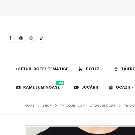
• SETURI BOTEZ TEMATICE
BOTEZ
TĂIERE
NOU
RAME LUMINOASE
JUCĂRII
OCAZII
HOME
SHOP
TRICOURI COPII
,
CADOURI COPII
TRICO