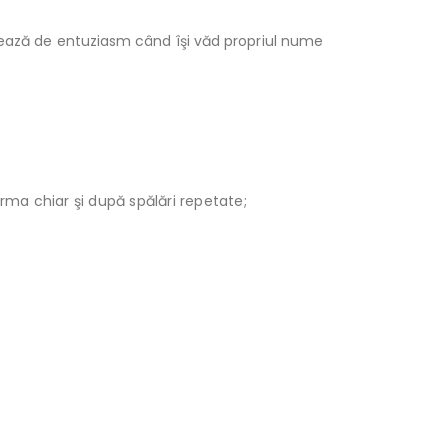
nează de entuziasm când îşi văd propriul nume
orma chiar şi după spălări repetate;