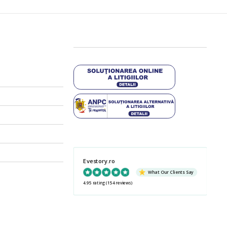
Evestory.ro
What Our Clients Say
4.95 rating
(154 reviews)