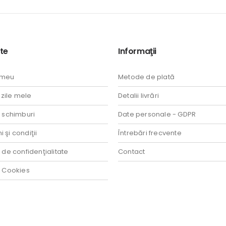
te
Informaţii
 meu
Metode de plată
ile mele
Detalii livrări
i schimburi
Date personale - GDPR
 şi condiţii
Întrebări frecvente
a de confidenţialitate
Contact
a Cookies