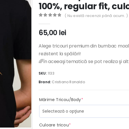
100%, regular fit, cu
( Nu există recenzii până acum. )
0
out of 5
65,00
lei
Alege tricouri premium din bumbac moal
rezistent la spălări!
🌈În aceeaşi tematică se pot realiza şi al
SKU:
1133
Brand:
Cristiano Ronaldo
(required)
Mărime Tricou/Body
*
(required)
Culoare tricou
*