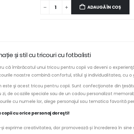
ADAUGĂ ÎN COȘ
e și stil cu tricouri cu fotbalisti
u că îmbrăcatul unui tricou pentru copii va deveni o experienţă d
ourile noastre combină confortul, stilul şi individualitatea, cu o
m este şi acest tricou pentru copii. Sunt confecţionate din ţesătu
cu zi, de ocaziile speciale sau de un cadou personalizat memorabi
courile cu numele lor, alege personajul sau tematica favorită pe
 copii cu orice personaj doreşti!
și exprime creativitatea, dar promovează și încrederea în sine ș