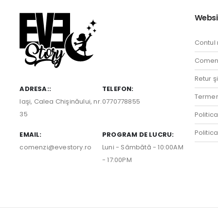
Websi
Contul
Comenz
Retur ş
ADRESA::
TELEFON:
Termeni
Iaşi, Calea Chişinăului, nr.
0770778855
35
Politic
Politic
EMAIL:
PROGRAM DE LUCRU:
comenzi@evestory.ro
Luni - Sâmbătă - 10:00AM
- 17:00PM