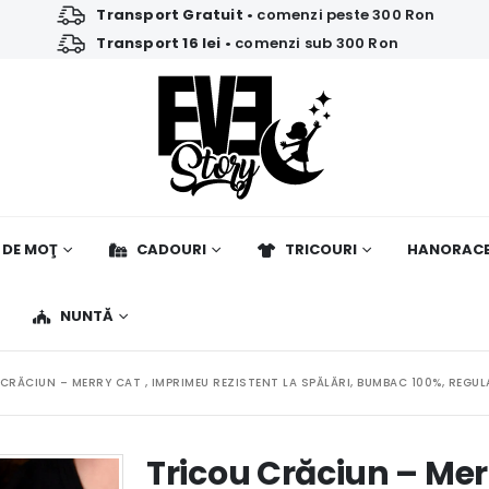
Transport Gratuit
• comenzi peste 300 Ron
Transport 16 lei
• comenzi sub 300 Ron
 DE MOŢ
CADOURI
TRICOURI
HANORAC
NUNTĂ
CRĂCIUN – MERRY CAT , IMPRIMEU REZISTENT LA SPĂLĂRI, BUMBAC 100%, REGUL
Tricou Crăciun – Mer