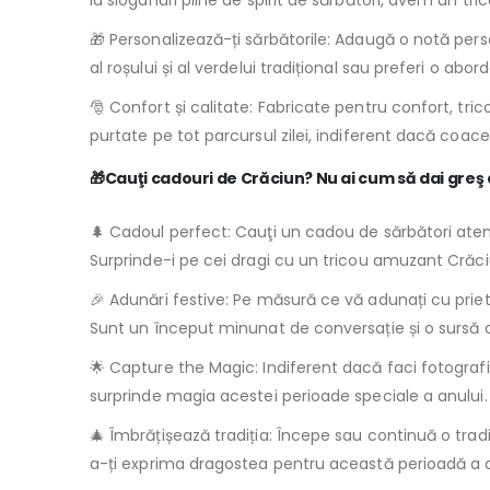
la sloganuri pline de spirit de sărbători, avem un tri
🎁 Personalizează-ți sărbătorile: Adaugă o notă perso
al roșului și al verdelui tradițional sau preferi o abor
🎅 Confort și calitate: Fabricate pentru confort, tri
purtate pe tot parcursul zilei, indiferent dacă coaceți
🎁Cauţi cadouri de Crăciun? Nu ai cum să dai greş
🌲 Cadoul perfect: Cauţi un cadou de sărbători atent 
Surprinde-i pe cei dragi cu un tricou amuzant Crăci
🎉 Adunări festive: Pe măsură ce vă adunați cu priet
Sunt un început minunat de conversație și o sursă
🌟 Capture the Magic: Indiferent dacă faci fotogra
surprinde magia acestei perioade speciale a anului.
🎄 Îmbrățișează tradiția: Începe sau continuă o tradi
a-ți exprima dragostea pentru această perioadă a a