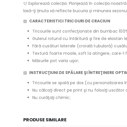
👕 Explorează colecția: Plonjează în colecția noastr
lasă-ţi ținuta să reflecte bucuria și minunea sezon
▧
CARACTERISTICI TRICOURI DE CRACIUN
Tricourile sunt confecţionate din bumbac 100
Gulerul rotund cu întăritură şi fire de elastan 
Fără cusături laterale (croială tubulară) cusăt
Textură foarte moale, soft la atingere, care-l 
Măsurile pot varia uşor;
▧
INSTRUCŢIUNI DE SPĂLARE ŞI ÎNTREŢINERE OPT
Tricourile se spală pe dos (cu personalizarea în
Nu călcaţi direct pe print şi nu folosiţi uscăto
Nu curăţaţi chimic;
PRODUSE SIMILARE