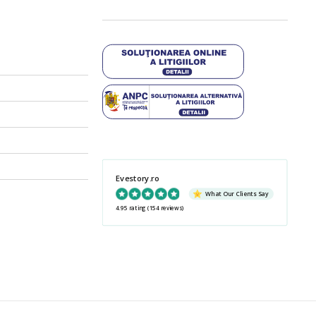
Evestory.ro
What Our Clients Say
4.95 rating
(154 reviews)