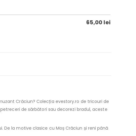
65,00
lei
muzant Crăciun? Colecția evestory.ro de tricouri de
 petreceri de sărbători sau decorezi bradul, aceste
. De la motive clasice cu Moș Crăciun și reni până