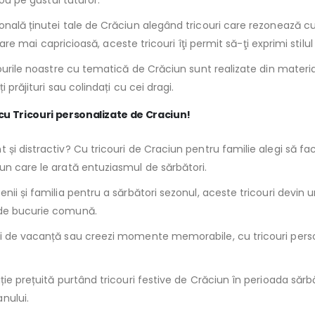
cou pe gustul tuturor.
nală ținutei tale de Crăciun alegând tricouri care rezonează cu s
dare mai capricioasă, aceste tricouri îţi permit să-ţi exprimi stilul
courile noastre cu tematică de Crăciun sunt realizate din materia
 prăjituri sau colindați cu cei dragi.
 cu Tricouri personalizate de Craciun!
și distractiv? Cu tricouri de Craciun pentru familie alegi să fac
un care le arată entuziasmul de sărbători.
enii și familia pentru a sărbători sezonul, aceste tricouri devi
 de bucurie comună.
fii de vacanță sau creezi momente memorabile, cu tricouri perso
ție prețuită purtând tricouri festive de Crăciun în perioada sărbă
nului.