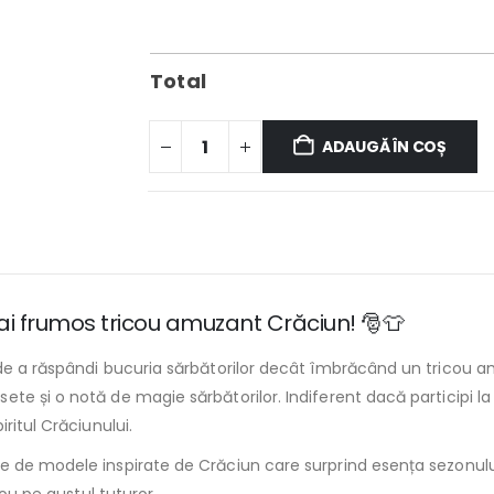
Total
ADAUGĂ ÎN COȘ
l mai frumos tricou amuzant Crăciun! 🎅👕
de a răspândi bucuria sărbătorilor decât îmbrăcând un tricou a
e și o notă de magie sărbătorilor. Indiferent dacă participi la
ritul Crăciunului.
e de modele inspirate de Crăciun care surprind esența sezonului