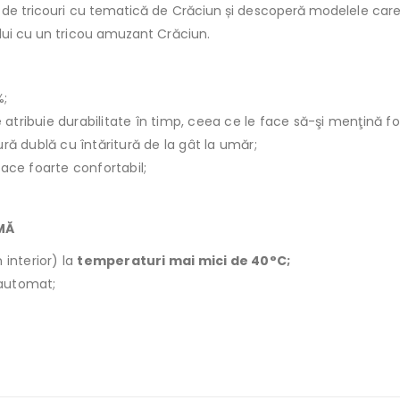
ă de tricouri cu tematică de Crăciun și descoperă modelele care 
ului cu un tricou amuzant Crăciun.
%;
le atribuie durabilitate în timp, ceea ce le face să-şi menţină f
ură dublă cu întăritură de la gât la umăr;
face foarte confortabil;
IMĂ
 interior) la
temperaturi mai mici de 40°C;
r automat;