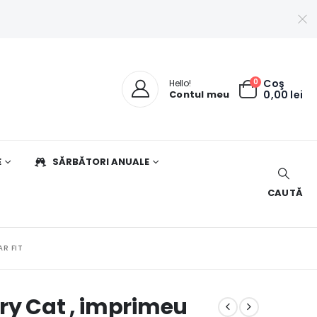
0
Coş
Hello!
Contul meu
0,00
lei
E
SĂRBĂTORI ANUALE
CAUTĂ
AR FIT
ry Cat , imprimeu