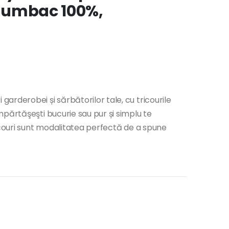
, bumbac 100%,
arderobei și sărbătorilor tale, cu tricourile
părtăşeşti bucurie sau pur și simplu te
icouri sunt modalitatea perfectă de a spune