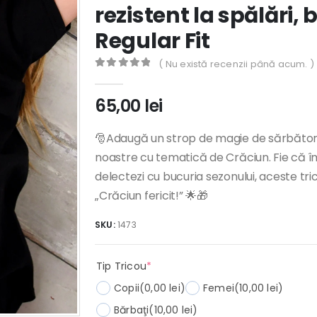
rezistent la spălări
Regular Fit
( Nu există recenzii până acum. )
0
out of 5
65,00
lei
🎅Adaugă un strop de magie de sărbători g
noastre cu tematică de Crăciun. Fie că îm
delectezi cu bucuria sezonului, aceste tr
„Crăciun fericit!” 🌟🎁
SKU:
1473
(required)
Tip Tricou
*
Copii
(0,00 lei)
Femei
(10,00 lei)
Bărbaţi
(10,00 lei)