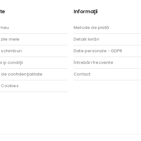
te
Informaţii
 meu
Metode de plată
ile mele
Detalii livrări
i schimburi
Date personale - GDPR
 şi condiţii
Întrebări frecvente
a de confidenţialitate
Contact
a Cookies