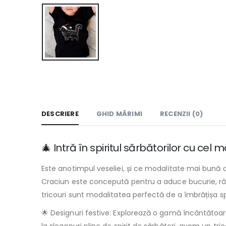
DESCRIERE
GHID MĂRIMI
RECENZII (0)
🎄 Intră în spiritul sărbătorilor cu ce
Este anotimpul veseliei, și ce modalitate mai bună 
Craciun este concepută pentru a aduce bucurie, râset
tricouri sunt modalitatea perfectă de a îmbrățișa spi
🌟 Designuri festive: Explorează o gamă încântătoar