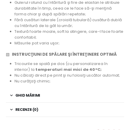
Gulerul rotund cu întăritură şi fire de elastan le atribuie
durabilitate în timp, ceea ce le face să-şi menţină
forma chiar şi după spălări repetate;
Fără cusături laterale (croială tubulară) cusătură dublă
cu întăritură de la gât la umăr;
Textură foarte moale, soft la atingere, care-l face foarte
confortabil;
Măsurile pot varia uşor;
▧
INSTRUCŢIUNI DE SPĂLARE ŞI ÎNTREŢINERE OPTIMĂ
Tricourile se spală pe dos (cu personalizarea în
interior) la
temperaturi mai mici de 40°C;
Nu călcaţi direct pe print şi nu folosiţi uscător automat;
Nu curăţaţi chimic;
GHID MĂRIMI
RECENZII (0)