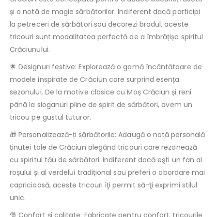
și o notă de magie sărbătorilor. Indiferent dacă participi
la petreceri de sărbători sau decorezi bradul, aceste
tricouri sunt modalitatea perfectă de a îmbrățișa spiritul
Crăciunului.
🌟 Designuri festive: Explorează o gamă încântătoare de
modele inspirate de Crăciun care surprind esența
sezonului. De la motive clasice cu Moș Crăciun și reni
până la sloganuri pline de spirit de sărbători, avem un
tricou pe gustul tuturor.
🎁 Personalizează-ți sărbătorile: Adaugă o notă personală
ținutei tale de Crăciun alegând tricouri care rezonează
cu spiritul tău de sărbători. Indiferent dacă eşti un fan al
roșului și al verdelui tradițional sau preferi o abordare mai
capricioasă, aceste tricouri îţi permit să-ţi exprimi stilul
unic.
🎅 Confort și calitate: Fabricate pentru confort, tricourile