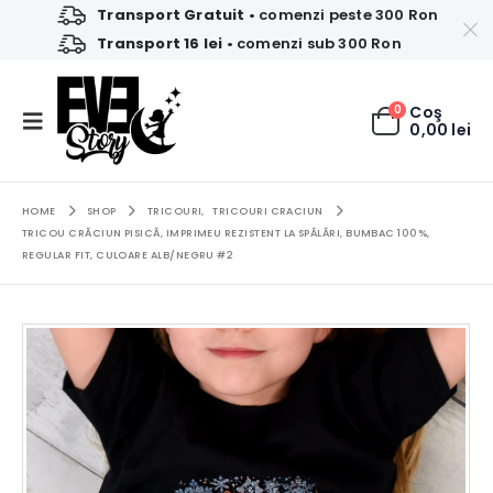
Transport Gratuit
• comenzi peste 300 Ron
Transport 16 lei
• comenzi sub 300 Ron
0
Coş
0,00
lei
HOME
SHOP
TRICOURI
,
TRICOURI CRACIUN
TRICOU CRĂCIUN PISICĂ, IMPRIMEU REZISTENT LA SPĂLĂRI, BUMBAC 100%,
REGULAR FIT, CULOARE ALB/NEGRU #2