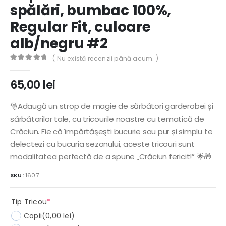
spălări, bumbac 100%,
Regular Fit, culoare
alb/negru #2
( Nu există recenzii până acum. )
0
out of 5
65,00
lei
🎅Adaugă un strop de magie de sărbători garderobei și
sărbătorilor tale, cu tricourile noastre cu tematică de
Crăciun. Fie că împărtăşeşti bucurie sau pur și simplu te
delectezi cu bucuria sezonului, aceste tricouri sunt
modalitatea perfectă de a spune „Crăciun fericit!” 🌟🎁
SKU:
1607
(required)
Tip Tricou
*
Copii
(0,00 lei)