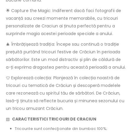
bucurie comună.
🌟 Capture the Magic: Indiferent dacă faci fotografii de
vacanță sau creezi momente memorabile, cu tricouri
personalizate de Craciun ai ținuta perfectă pentru a
surprinde magia acestei perioade speciale a anului.
🎄 Îmbrățișează tradiția: Începe sau continuă o tradiție
prețuită purtând tricouri festive de Crăciun în perioada
sărbătorilor. Este un mod distractiv și plin de căldură de
a-ți exprima dragostea pentru această perioadă a anului.
👕 Explorează colecția: Plonjează în colecția noastră de
tricouri cu tematică de Crăciun și descoperă modelele
care rezonează cu spiritul tău de sărbători. De Crăciun,
lasă-ţi ținuta să reflecte bucuria și minunea sezonului cu
un tricou amuzant Crăciun.
▧
CARACTERISTICI TRICOURI DE CRACIUN
Tricourile sunt confecţionate din bumbac 100%;