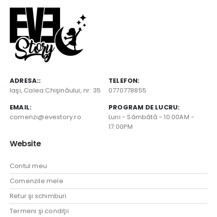
ADRESA::
TELEFON:
Iaşi, Calea Chişinăului, nr. 35
0770778855
EMAIL:
PROGRAM DE LUCRU:
comenzi@evestory.ro
Luni - Sâmbătă - 10:00AM -
17:00PM
Website
Contul meu
Comenzile mele
Retur şi schimburi
Termeni şi condiţii