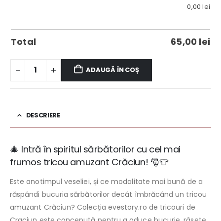
0,00
lei
Total
65,00
lei
ADAUGĂ ÎN COȘ
DESCRIERE
🎄 Intră în spiritul sărbătorilor cu cel mai
frumos tricou amuzant Crăciun! 🎅👕
Este anotimpul veseliei, și ce modalitate mai bună de a
răspândi bucuria sărbătorilor decât îmbrăcând un tricou
amuzant Crăciun? Colecția evestory.ro de tricouri de
Craciun este concepută pentru a aduce bucurie, râsete